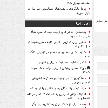
منطقه تبدیل شد!
پرواز بالگردها و پهپادهای شناسایی اسرائیل بر
فراز سوریه
دی مردم
آخرین اخبار
پاکستان: تلاش‌های دیپلماتیک در مورد تنگه
هرمز ادامه دارد
سفیر ایران در ژاپن: همان فاجعه هیروشیما در
حال تکرار است
شنیده شدن صدای دو انفجار در نزدیکی تنگه
هرمز
تکذیب شایعه معافیت سربازان فراری
روزنامه‌های ورزشی امروز پنج‌شنبه ۱۵ مرداد
۱۴۰۵
دستگیری ۶ نفر در بهشهر به اتهام تشویش
اذهان عمومی
فیفا توهین‌کنندگان به اینفانتینو را تهدید کرد
اعتراف ارتش اسرائیل به هلاکت ۲ افسر در تله
انفجاری حزب‌الله
بغداد: نباید از خاک عراق به کشورهای دیگر