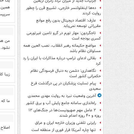
یک حلب
جزئیات جدید از میزان تردد زائران اربعین
همین 
ده‌ها اینفلوئنسر خارجی، تشییع قرن را چطور
روایت کردند
سرپپسی
عارف: اقتصاد دیجیتال بدون رفع موانع
مقرراتی توسعه نمی‌یابد
تاجگردون: مهار تورم در گرو تامین غیرتورمی
کسری بودجه است
من هم 
مواضع حکیمانه رهبر انقلاب، نصب العین همه
نشود.
مسئولان نظام باشد
بقائی ادعای ترامپ درباره مذاکرات با ایران را رد
کرد
نگاهداری: دشمن به دنبال فرسودگی نظام
زیبا ک
حکمرانی کشور است
پیام تسلیت پزشکیان در پی درگذشت فرخ
سعیدی
آخرین وضعیت نبرد به روایت مهدی محمدی
ما که 
راه‌اندازی سامانه جامع پایش آب و برق کشور
۲ عامل مهم صهیونیست‌ها در جنگ‌های ۱۲
روزه و ۴۰ روزه اعدام شدند
رایزنی تلفنی وزیران خارجه ایران و عراق
اصلاح 
تنها چاره آمریکا فرار فوری از منطقه است