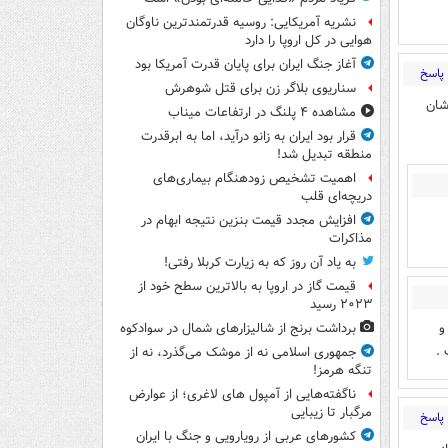
نشریه آمریکایی: روسیه قدرتمندترین ناوگان
هوایی در کل اروپا را دارد
آغاز جنگ ایران برای پایان قدرت آمریکا بود
پاسخ
سناریوی بلاگر زن برای قتل شوهرش
شان
مشاهده ۴ پلنگ در ارتفاعات میناب
قرار بود ایران به زانو درآید، اما به ابرقدرت
منطقه تبدیل شد!
اهمیت تشخیص زودهنگام بیماری‌های
دریچه‌ای قلب
افزایش مجدد قیمت بنزین نتیجه ابهام در
مذاکرات
به یاد آن روز که به زیارت کربلا رفتی!
قیمت گاز در اروپا به بالاترین سطح خود از
۲۰۲۳ رسید
و
برداشت برنج از شالیزارهای شمال در سوادکوه
.
جمهوری اسلامی نه از موشک می‌گذرد، نه از
تنگه هرمز!
ناگفته‌هایی از آمپول های لاغری؛ از عوارض
مرگبار تا زیبایی
پاسخ
کشورهای عربی از رویارویی و جنگ با ایران