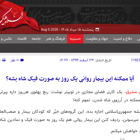
پنجشنبه ۱۵ مرداد ۱۴۰۵ -
Aug 6 2026
ی
دفاع و امنیت
جهاد و مقاومت
حسینیه
فرهنگ و هنر
جامعه
اقتصاد
عکس و ف
1192
تاریخ انتشار:
۲۳ اسفند ۱۳۹۹ - ۱۲:۲۶
۱۱ نظر
چ
آیا ممکنه این بیمار روانی یک روز به صورت فیک شاه بشه؟
 مشرق،
یک کاربر فضای مجازی در توییتر نوشت: ربع پهلوی هرروز داره پیرتر
مکنه در آرزوی شاه شدن، تموم کنه!
ه جمهوری‌اسلامی اجازه بده، این گروه‌های خیِّر که کودکان بیمار و صعب‌العل
میرسونن، ردیف کنن این بیمار روانی هم یک روز به صورت فیک و نمادین شاه
ه، خواهش میکنم.