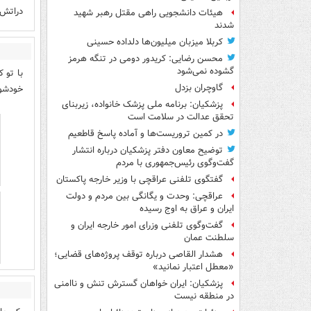
دراتش 
هیئات دانشجویی راهی مقتل رهبر شهید
شدند
کربلا میزبان میلیون‌ها دلداده حسینی
محسن رضایی: کریدور دومی در تنگه هرمز
گشوده نمی‌شود
با تو 
گاوچران بزدل
خودشو 
پزشکیان: برنامه ملی پزشک خانواده، زیربنای
تحقق عدالت در سلامت است
در کمین تروریست‌ها و آماده پاسخ قاطعیم
توضیح معاون دفتر پزشکیان درباره انتشار
گفت‌وگوی رئیس‌جمهوری با مردم
گفتگوی تلفنی عراقچی با وزیر خارجه پاکستان
عراقچی: وحدت و یگانگی بین مردم و دولت
ایران و عراق به اوج رسیده
گفت‌وگوی تلفنی وزرای امور خارجه ایران و
سلطنت عمان
هشدار القاصی درباره توقف پروژه‌های قضایی؛
«معطل اعتبار نمانید»
پزشکیان: ایران خواهان گسترش تنش و ناامنی
در منطقه نیست