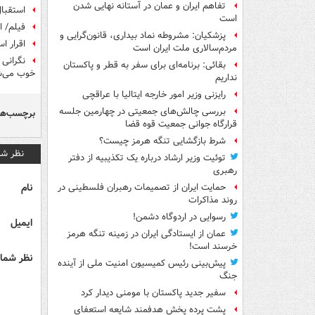
تفاهم ایران و عمان در آستانه نهایی شدن
استقبال
است
فیلم/ 
پزشکیان: مشروطه نماد بیداری، قانون‌گرایی و
اقرار اسد
مردم‌سالاری ملت ایران است
نگرانی
بقائی: برنامه‌ای برای سفر به قطر و پاکستان
خوب می‌ش
نداریم
رایزنی وزیر امور خارجه ایتالیا با عراقچی
بررسی چالش‌های جمعیتی در چهارمین جلسه
برچسب‌ها
قرارگاه جوانی جمعیت قوه قضا
شرط بازگشایی تنگه هرمز چیست؟
نظر شم
توئیت وزیر ارشاد درباره یک تکذیبیه از دفتر
رهبری
نام
حمایت ایران از تصمیمات رهبران فلسطینی در
روند مذاکرات
رسوایی در اردوگاه دشمن!
ایمیل
عمان از ایستادگی ایران در زمینه تنگه هرمز
خرسند است!
نظر شما 
پیش‌بینی رئیس کمیسیون امنیت ملی از آینده
جنگ
سفیر جدید پاکستان با مومنی دیدار کرد
پشت پرده پخش هدفمند شایعه استعفای