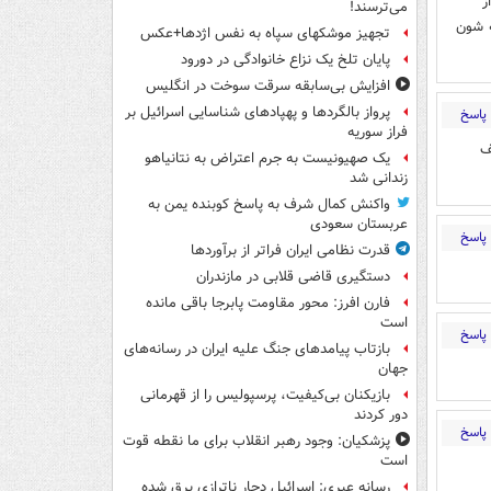
ز
می‌ترسند!
 شون
تجهیز موشکهای سپاه به نفس اژدها+عکس
پایان تلخ یک نزاع خانوادگی در دورود
افزایش بی‌سابقه سرقت سوخت در انگلیس
پرواز بالگردها و پهپادهای شناسایی اسرائیل بر
پاسخ
فراز سوریه
ف
یک صهیونیست به جرم اعتراض به نتانیاهو
زندانی شد
واکنش کمال شرف به پاسخ کوبنده یمن به
عربستان سعودی
پاسخ
قدرت نظامی ایران فراتر از برآوردها
دستگیری قاضی قلابی در مازندران
فارن افرز: محور مقاومت پابرجا باقی مانده
است
پاسخ
بازتاب پیامدهای جنگ علیه ایران در رسانه‌های
جهان
بازیکنان بی‌کیفیت، پرسپولیس را از قهرمانی
دور کردند
پاسخ
پزشکیان: وجود رهبر انقلاب برای ما نقطه قوت
است
رسانه عبری: اسرائیل دچار ناترازی برق شده