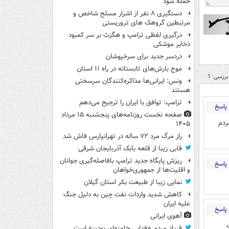
حمله شود
دستگیری ۸ نفر از اشرار مسلح شاخص و
مرتبطین گروهک های تروریستی
درگیری لفظی ترامپ و هگزث بر سر کمبود
ذخایر موشکی
دردسر جدید برای سرخپوشان
موج بارش‌های تابستانه در راه ۱۱ استان
بررسی: 1
ونس: ایرانی‌ها مذاکره‌کنندگان سرسختی
هستند
ترامپ: توافق با ایران را ترجیح می‌دهم
پاسخ
صفحه نخست روزنامه‌های پنجشنبه ۱۵ مرداد
ردم
۱۴۰۵
راز مرگ مرد ۷۲ ساله در تهرانپارس فاش شد
قابی زیبا از قلعه بابک آذربایجان شرقی
ریزش پایگاه جدید ترامپ بافاصله‌گیری جوانان
پاسخ
و اقلیت‌ها از جمهوری‌خواهان
نمایی زیبا از طبیعت بکر استان گیلان
کاهش شدید واردات نفت چین به دلیل جنگ
علیه ایران
پاسخ
آهوی ایرانی
فریاد مردم «فدایی خامنه‌ای بودن» است