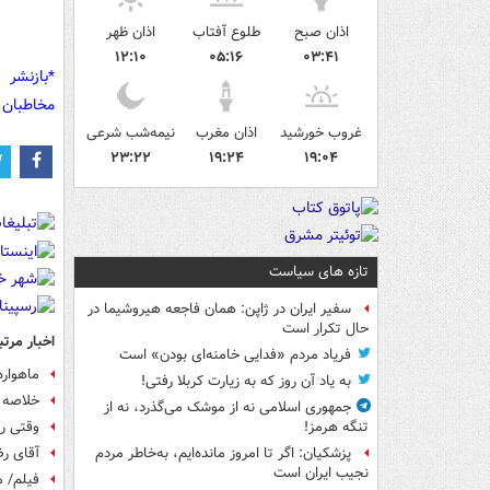
اذان صبح
طلوع آفتاب
اذان ظهر
۱۲:۱۰
۰۵:۱۶
۰۳:۴۱
*بازنشر 
مخاطبان 
غروب خورشید
اذان مغرب
نیمه‌شب شرعی
۲۳:۲۲
۱۹:۲۴
۱۹:۰۴
تازه های سیاست
سفیر ایران در ژاپن: همان فاجعه هیروشیما در
حال تکرار است
اخبار مرتب
فریاد مردم «فدایی خامنه‌ای بودن» است
ماهواره
به یاد آن روز که به زیارت کربلا رفتی!
خلاصه 
جمهوری اسلامی نه از موشک می‌گذرد، نه از
وقتی رب
تنگه هرمز!
آقای رض
پزشکیان: اگر تا امروز مانده‌ایم، به‌خاطر مردم
نجیب ایران است
فیلم/ م