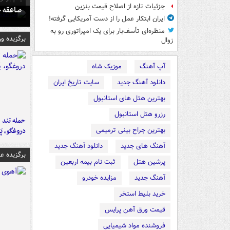
جزئیات تازه از اصلاح قیمت بنزین
صاعقه ج
ایران ابتکار عمل را از دست آمریکایی‌ گرفته!
منظره‌ای تأسف‌بار برای یک امپراتوری رو به
برگزیده و
زوال
آپ آهنگ
موزیک شاه
دانلود آهنگ جدید
سایت تاریخ ایران
بهترین هتل های استانبول
رزرو هتل استانبول
حمله تند ف
بهترین جراح بینی ترمیمی
دروغگو، پَ
آهنگ های جدید
دانلود آهنگ جدید
برگزیده 
پرشین هتل
ثبت نام بیمه اربعین
آهنگ جدید
مزایده خودرو
خرید بلیط استخر
قیمت ورق آهن پرایس
فروشنده مواد شیمیایی