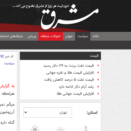
خانه
سیاست
جهان
تحولات منطقه
ورزش
شبکه‌های اجتماع
قیمت
کد خبر
152
سیاست
قیمت نفت برنت به ۷۹ دلار رسید
افزایش قیمت طلا و نقره جهانی
قیمت نفت ۵ درصد کاهش یافت
به گزارش
رشد آرام دلار ادامه دارد
هرلحظه م
افزایش قیمت جهانی طلا
میگم نمیش
آرزوشون 
استان:
گناه دار