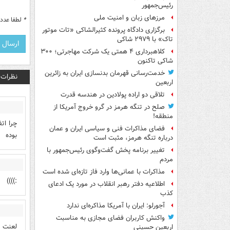
رئیس‌جمهور
مرزهای زبان و امنیت ملی
*
لطفا عدد م
برگزاری دادگاه پرونده کثیرالشاکی «تات موتور
تاک» با ۲۹۷۹ شاکی
کلاهبرداری ۴ همتی یک شرکت مهاجرتی؛ ۳۰۰
شاکی تاکنون
خدمت‌رسانی قهرمان بدنسازی ایران به زائرین
نظرات
اربعین
تلاقی دو اراده پولادین در هندسه قدرت
صلح در تنگه هرمز در گرو خروج آمریکا از
منطقه!
چرا ات
فضای مذاکرات فنی و سیاسی ایران و عمان
بوده
درباره تنگه هرمز، مثبت است
تغییر برنامه پخش گفت‌وگوی رئیس‌جمهور با
مردم
مذاکرات با عمانی‌ها وارد فاز تازه‌ای شده است
:))))
اطلاعیه دفتر رهبر انقلاب در مورد یک ادعای
کذب
آجورلو: ایران با آمریکا مذاکره‌ای ندارد
واکنش کاربران فضای مجازی به مناسبت
لعنت ب
اربعین حسینی