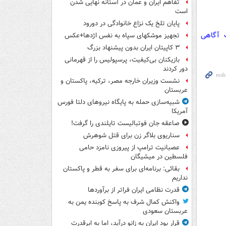
تفاهم ایران و عمان در آستانه نهایی شدن
است
پایان تلخ یک نزاع خانوادگی در دورود
ت آگاهی
تجهیز موشکهای سپاه به نفس اژدها+عکس
۳ کاپیتان ایران بدون پیشنهاد بزرگ
بازیکنان بی‌کیفیت، پرسپولیس را از قهرمانی
دور کردند
نشست وزیران خارجه مصر، ترکیه، پاکستان و
عربستان
شبیه‌سازی حمله به پایگاه نیروهای دلتا فورس
آمریکا
صاعقه جان فوتبالیست تایلندی را گرفت!
سناریوی بلاگر زن برای قتل شوهرش
عصبانیت ترامپ از پیروزی نامزد حامی
فلسطین در میشیگان
بقائی: برنامه‌ای برای سفر به قطر و پاکستان
نداریم
قدرت نظامی ایران فراتر از برآوردها
واکنش کمال شرف به پاسخ کوبنده یمن به
عربستان سعودی
قرار بود ایران به زانو درآید، اما به ابرقدرت