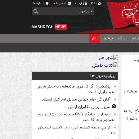
RSS
آرشیو
تماس با ما
دربارهٔ ما
MASHREGH
NEWS
یلم
دیدگاه
پیوندها
بازار
اپ
پربازدیدترین ها
پزشکیان: اگر تا امروز مانده‌ایم، به‌خاطر مردم
 میشه و
نجیب ایران است
آقای گل جام جهانی مقابل اسرائیل ایستاد
تمرین رزمی تکاوران ارتش
اج رو به
انفجار در جایگاه CNG صحنه یک کشته و سه
 بشه!؟
مصدوم برجا گذاشت
ترامپ وعدۀ تسلیم ایران داد، تحقیر نصیبش
شد