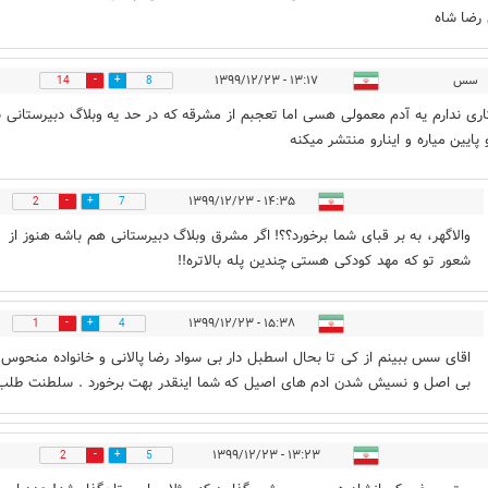
رضا شاه
سس
۱۳:۱۷ - ۱۳۹۹/۱۲/۲۳
14
8
کاری ندارم یه آدم معمولی هسی اما تعجبم از مشرقه که در حد یه وبلاگ دبیرستانی 
پایین میاره و اینارو منتشر میکنه
۱۴:۳۵ - ۱۳۹۹/۱۲/۲۳
2
7
والاگهر، به بر قبای شما برخورد؟؟! اگر مشرق وبلاگ دبیرستانی هم باشه هنوز از
شعور تو که مهد کودکی هستی چندین پله بالاتره!!
۱۵:۳۸ - ۱۳۹۹/۱۲/۲۳
1
4
اقای سس ببینم از کی تا بحال اسطبل دار بی سواد رضا پالانی و خانواده منحوس 
بی اصل و نسیش شدن ادم های اصیل که شما اینقدر بهت برخورد . سلطنت طلب 
۱۳:۲۳ - ۱۳۹۹/۱۲/۲۳
2
5