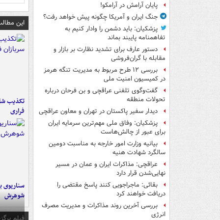
پایان آرامش در آرامکو!
جنگ ایران و آمریکا چگونه پیش خواهد رفت؟
این مطالب
پزشکیان: باید دشمن را وادار کنیم به
تفاهم‎نامه پایبند بماند
دستور عارف برای تشدید نظارت بر بازار و
مقابله با گران‌فروشی
بررسی ۱۲ طرح مربوط به مدیریت تنگه هرمز
در کمیسیون امنیت ملی
گفت‌وگوی تلفنی عراقچی و بن فرحان درباره
تحولات منطقه
تکذیب شای
فراری
دیدار سفیر پاکستان در تهران و معاون عراقچی
پزشکیان: وفاق ملی مهم‌ترین سرمایه ایران
برای عبور از چالش‌هاست
بیانیه وزارت امور خارجه به مناسبت دومین
سالگرد شهادت هنیه
عراقچی: مذاکرات ایران و عمان در مسیر
نهایی‌شدن قرار دارد
سناریوی بل
بقائی: ماجراجویی کنند پاسخ مقتضی را
دریافت خواهند کرد
شوهرش
بررسی آخرین روند مذاکرات و مدیریت مصرف
انرژی
فیلم برگزی