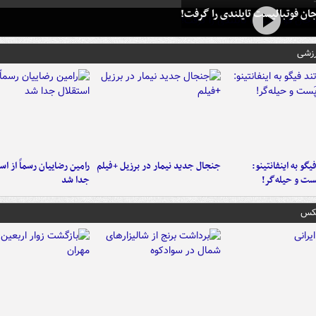
ان فوتبالیست تایلندی را گرفت!
رزشی
یگو به اینفانتینو:
جنجال جدید نیمار در برزیل +فیلم
رامین رضاییان رسماً از اس
ست‌ و حیله‌گر!
جدا شد
عکس