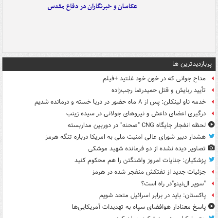
عکاسان و خبرنگاران در دفاع مقدس
پربازدیدترین ها
مداح جوانی که در خون خود غلتید +فیلم
تأیید ربایش و قتل حمیدرضا رجب‌زاده
خدمه ناو لینکلن: پس از ۸ ماه حضور در دریا خسته و درمانده‌ شدیم
درگیری اعضای داعش و نیروهای جولانی در سیده زینب
لحظه انفجار جایگاه CNG "صحنه" در دوربین مداربسته
هشدار دبیر شورای عالی امنیت ملی به امریکا درباره تنگه هرمز
تصاویر دیده‌ نشده از دو فرمانده شهید موشکی
پزشکیان: جنایات امروز واشنگتن را هم محکوم کنید
جزئیات جدید از نفتکش منفجر شده در هرمز
"سوپر ال‌نینو"در راه است؟
پاکستان: باید در برابر اسرائیل متحد شویم
پاسخ معنادار هوافضای سپاه به تهدیدات آمریکایی‌ها