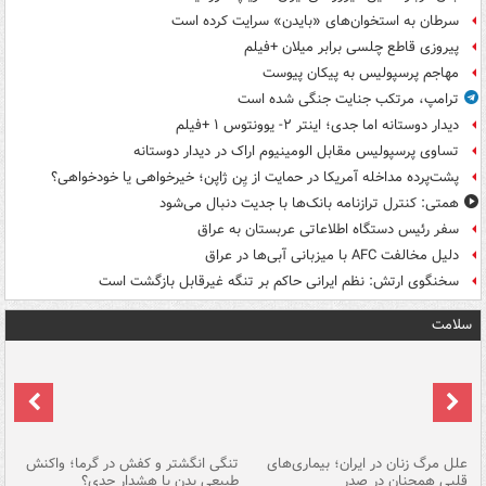
سرطان به استخوان‌های «بایدن» سرایت کرده است
پیروزی قاطع چلسی برابر میلان +فیلم
مهاجم پرسپولیس به پیکان پیوست
ترامپ، مرتکب جنایت جنگی شده است
دیدار دوستانه اما جدی؛ اینتر ۲- یوونتوس ۱ +فیلم
تساوی پرسپولیس مقابل الومینیوم اراک در دیدار دوستانه
پشت‌پرده مداخله آمریکا در حمایت از یِن ژاپن؛ خیرخواهی یا خودخواهی؟
همتی: کنترل ترازنامه بانک‌ها با جدیت دنبال می‌شود
سفر رئیس دستگاه اطلاعاتی عربستان به عراق
دلیل مخالفت AFC با میزبانی آبی‌ها در عراق
سخنگوی ارتش: نظم ایرانی حاکم بر تنگه غیرقابل بازگشت است
سلامت
علل مرگ زنان در ایران؛ بیماری‌های
تنگی انگشتر و کفش در گرما؛ واکنش
اس
قلبی همچنان در صدر
طبیعی بدن یا هشدار جدی؟
پو