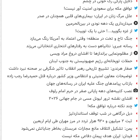
دلایل پارگی رگ خونی در چشم
توافق مکه برای سعودی امنیت آور نیست!
علل مرگ زنان در ایران؛ بیماری‌های قلبی همچنان در صدر
میدان‌داری یک دهه نودی در بین‌الحرمین
از غزه بگویید...! حتی با یک توییت!
جنگ تاج و تخت در منطقه؛ وقتی اعتماد به آمریکا رنگ می‌بازد
رسانه عبری: نتانیاهو دست به رفتارهای انتحاری انتخاباتی می‌زند
از مظلوم‌نمایی براندازها تا افشای دروغ مراد ویسی
حملات توپخانه‌ای رژیم صهیونیستی به جنوب لبنان
صفار هرندی: تشییع تاریخی رهبر انقلاب تاثیر شگرفی بر صحنه نبرد داشت
توضیحات معاون امنیتی و انتظامی وزیر کشور درباره قتل حمیدرضا رجب زاده
بازتاب پیامدهای جنگ علیه ایران در رسانه‌های جهان
نصب کتیبه‌های دهه پایانی صفر در حرم امام رئوف
افشای نقشه ترور لیونل مسی در جام جهانی ۲۰۲۶
چند نکته درباره توافق مکه!
دبل درگاهی در شب توقف استانداردلیژ
ثبت ۲ میلیون و ۹۲۰ هزار تردد در مرز مهران طی ایام اربعین
یمن: تشکیل ائتلاف مانع مجازات عربستان بخاطر جنایاتش نمی‌شود
فیدان: ایران هدف پیمان دفاعی مکه نیست