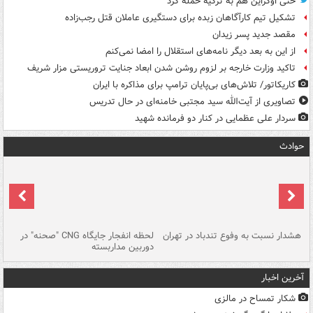
حتی اوکراین هم به ترکیه حمله کرد
تشکیل تیم کارآگاهان زبده برای دستگیری عاملان قتل رجب‌زاده
مقصد جدید پسر زیدان
از این به بعد دیگر نامه‌های استقلال را امضا نمی‌کنم
تاکید وزارت خارجه بر لزوم روشن شدن ابعاد جنایت تروریستی مزار شریف
کاریکاتور/ تلاش‌های بی‌پایان ترامپ برای مذاکره با ایران
تصاویری از آیت‌الله سید مجتبی خامنه‌ای در حال تدریس
سردار علی عظمایی در کنار دو فرمانده شهید
حوادث
ای
هشدار نسبت به وفوع تندباد در تهران
لحظه انفجار جایگاه CNG "صحنه" در
دس
دوربین مداربسته
ات
آخرین اخبار
شکار تمساح در مالزی