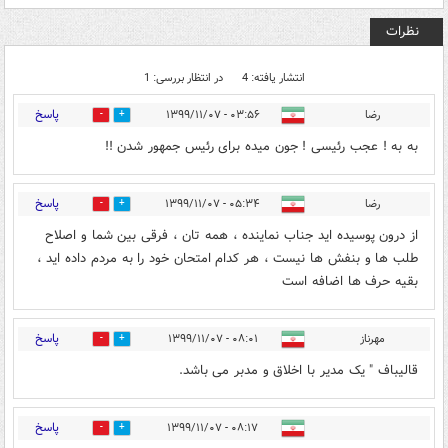
نظرات
انتشار یافته: 4
در انتظار بررسی: 1
پاسخ
رضا
۰۳:۵۶ - ۱۳۹۹/۱۱/۰۷
10
17
به به ! عجب رئيسى ! جون ميده براى رئيس جمهور شدن !!
پاسخ
رضا
۰۵:۳۴ - ۱۳۹۹/۱۱/۰۷
19
24
از درون پوسيده ايد جناب نماينده ، همه تان ، فرقى بين شما و اصلاح
طلب ها و بنفش ها نيست ، هر كدام امتحان خود را به مردم داده ايد ،
بقيه حرف ها اضافه است
پاسخ
مهرناز
۰۸:۰۱ - ۱۳۹۹/۱۱/۰۷
3
10
قالیباف " یک مدیر با اخلاق و مدبر می باشد.
پاسخ
۰۸:۱۷ - ۱۳۹۹/۱۱/۰۷
7
3