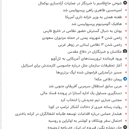
شوخی حاج‌قاسم با خبرنگار در عملیات آزادسازی بوکمال
امیرحسین طاهری راهی پرسپولیس شد
طعنه همتی به وزیر خزانه داری آمریکا
هافبک آلومینیوم پرسپولیسی شد
یونان به دنبال گسترش حضور نظامی در خلیج فارس
زخمی شدن ۴ شهروند یمنی در حمله مزدوران سعودی
زخمی شدن ۳ نظامی لبنانی در زوطر غربی
عکاسان و خبرنگاران در دفاع مقدس
ورود فرمانده تروریست‌های آمریکایی به تل‌آویو
آغاز تحقیقات سازمان ملل درباره جاسوسی کارمندش برای اسرائیل
مسیر درآمدزایی فراموش شده لیگ برتری‌ها
پیمان دفاعی مکه!
مربی سابق استقلال سرمربی آفریقای جنوبی شد
دستگیری مسئول یک اداره آستارا در پرونده فساد مالی
مجتبی جباری تیم جدیدش را انتخاب کرد
روایت رسانه عبری از دخالت آشکار ترامپ در کوبا
هشدار حماس درباره اقدامات توسعه طلبانه اشغالگران در کرانه باختری
احتمال سفر ویتکاف و کوشنر به اوکراین و روسیه
جان دوباره نگین فیروزه ای ایران «دریاچه ارومیه»