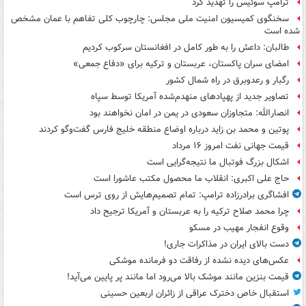
ترامپ سوئیس را تهدید کرد
سخنگوی کمیسیون امنیت ملی مجلس: چارچوب کلی تفاهم با عمان مشخص
شده است
طالبان: داعش را به طور کامل در افغانستان سرکوب کردیم
امضای سران پاکستان، عربستان و ترکیه برای «دفاع جمعی»
رگبار و رعدوبرق در راه شمال کشور
تصاویر جدید از پهپادهای منهدم‌شده آمریکا توسط سپاه
انصارالله: متجاوزان سعودی در یمن در امان نخواهند بود
پوتین و محمد بن زاید درباره اوضاع منطقه خلیج فارس گفت‌وگو کردند
قیمت جهانی نفت امروز ۱۶ مرداد
اشکال بزرگ فوتبال ما نتیجه‌گرایی است
حاج علی اکبری: انقلاب ما محصول مکتب عاشورا است
افشاگری برادرزاده ترامپ: تمام تصمیم‌هایش از روی ترس است
چرا محمد صلاح ترکیه را به عربستان و آمریکا ترجیح داد
وقوع انفجار مهیب در مسکو
دست بالای ایران در مذاکرات جاری!
عکس‌های دیده نشده از رفاقت دو فرمانده‌ موشکی
قیمت بنزین مانند موشک بالا می‌رود اما مانند پر پایین می‌آید!
استقبال خاص دخترک عراقی از زائران اربعین حسینی