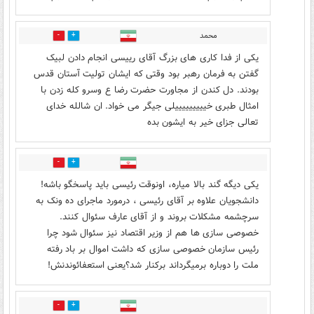
محمد
0
6
یکی از فدا کاری های بزرگ آقای رییسی انجام دادن لبیک
گفتن به فرمان رهبر بود وقتی که ایشان تولیت آستان قدس
بودند. دل کندن از مجاورت حضرت رضا ع وسرو کله زدن با
امثال طبری خیییییییییلی جیگر می خواد. ان شالله خدای
تعالی جزای خیر به ایشون بده
1
2
یکی دیگه گند بالا میاره، اونوقت رئیسی باید پاسخگو باشه!
دانشجویان علاوه بر آقای رئیسی ، درمورد ماجرای ده ونک به
سرچشمه مشکلات بروند و از آقای عارف سئوال کنند.
خصوصی سازی ها هم از وزیر اقتصاد نیز سئوال شود چرا
رئیس سازمان خصوصی سازی که داشت اموال بر باد رفته
ملت را دوباره برمیگرداند برکنار شد؟یعنی استعفائوندنش!
0
1