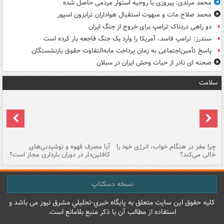
محمد مرندی: پیروزی با روحیه استوار مردمی حاصل شده
محمد صلاح مات و مبهوت استقبال هواداران ترابزون اسپور
دو راهی دردناک ترامپ برای خروج از جنگ ایران
سندرز: ترامپ فاسد، آمریکا را وارد یک جنگ فاجعه بار کرده است
پاسخ تأمین‌اجتماعی به زمان پرداخت مابه‌التفاوت حقوق بازنشستگان
صحنه ای نادر از حیات وحش ایران در سبلان
سلامت
ت
چرا مغز در هنگام خواب، انرژی خود را
آیا مصرف قهوه و نوشیدنی‌های
چر
خالی می‌کند؟
کافئین‌دار در دوران بارداری مجاز است؟
می
نسخه دسکتاپ
کليه حقوق اين سايت متعلق به پایگاه خبري-تحليلي مشرق نيوز می باشد و
استفاده از مطالب آن با ذکر منبع بلامانع است.