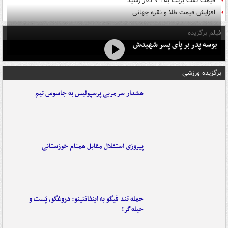
قیمت نفت برنت به ۷۹ دلار رسید
افزایش قیمت طلا و نقره جهانی
فیلم برگزیده
بوسه‌ پدر بر پای پسر شهیدش
برگزیده ورزشی
هشدار سرمربی پرسپولیس به جاسوس تیم
پیروزی استقلال مقابل همنام خوزستانی
حمله تند فیگو به اینفانتینو: دروغگو، پَست‌ و
حیله‌گر!