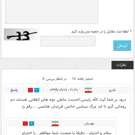
*
لطفا عدد مقابل را در جعبه متن وارد کنید
نظرات
انتشار یافته: 10
در انتظار بررسی: 0
پاسخ
نادری
۲۱:۳۰ - ۱۳۹۹/۰۹/۱۷
9
16
درود بر شما آیت الله رئیسی احسنت مابقی بچه های انقلابی هستند دم
روحانی گرم تا ابد مرگ سیاسی خاتمی فرزندان هاشمی ....رقم زد
مهدیان
4
10
سلام و احترام ، دقیقا با صحبت شما موافقم . با احترام