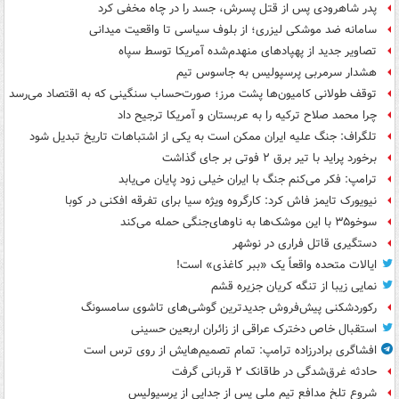
پدر شاهرودی پس از قتل پسرش، جسد را در چاه مخفی کرد
سامانه ضد موشکی لیزری؛ از بلوف سیاسی تا واقعیت میدانی
تصاویر جدید از پهپادهای منهدم‌شده آمریکا توسط سپاه
هشدار سرمربی پرسپولیس به جاسوس تیم
توقف طولانی کامیون‌ها پشت مرز؛ صورت‌حساب سنگینی که به اقتصاد می‌رسد
چرا محمد صلاح ترکیه را به عربستان و آمریکا ترجیح داد
تلگراف: جنگ علیه ایران ممکن است به یکی از اشتباهات تاریخ تبدیل شود
برخورد پراید با تیر برق ۲ فوتی بر جای گذاشت
ترامپ: فکر می‌کنم جنگ با ایران خیلی زود پایان می‌یابد
نیویورک تایمز فاش کرد: کارگروه ویژه سیا برای تفرقه افکنی در کوبا
سوخو۳۵ با این موشک‌ها به ناوهای‌جنگی حمله می‌کند
دستگیری قاتل فراری در نوشهر
ایالات متحده واقعاً یک «ببر کاغذی» است!
نمایی زیبا از تنگه کریان جزیره قشم
رکوردشکنی پیش‌فروش جدیدترین گوشی‌های تاشوی سامسونگ
استقبال خاص دخترک عراقی از زائران اربعین حسینی
افشاگری برادرزاده ترامپ: تمام تصمیم‌هایش از روی ترس است
حادثه غرق‌شدگی در طاقانک ۲ قربانی گرفت
شروع تلخ مدافع تیم ملی پس از جدایی از پرسپولیس