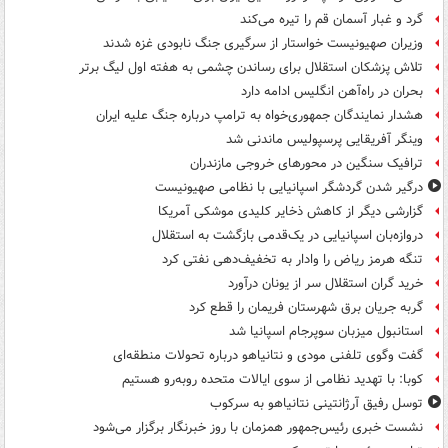
گرد و غبار آسمان قم را تیره می‌کند
وزیران صهیونیست خواستار از سرگیری جنگ نابودی غزه شدند
تلاش پزشکان استقلال برای رساندن چشمی به هفته اول لیگ برتر
بحران در راه‌آهن انگلیس ادامه دارد
هشدار نمایندگان جمهوری‌خواه به ترامپ درباره جنگ علیه ایران
وینگر آفریقایی پرسپولیس ماندنی شد
ترافیک سنگین در محورهای خروجی مازندران
درگیر شدن گردشگر اسپانیایی با نظامی صهیونیست
گزارشی دیگر از کاهش ذخایر کلیدی موشکی آمریکا
دروازه‌بان اسپانیایی در یک‌قدمی بازگشت به استقلال
تنگه هرمز ریاض را وادار به تخفیف‌دهی نفتی کرد
خرید گران استقلال سر از یونان درآورد
گربه جریان برق شهرستان فریمان را قطع کرد
استانبول میزبان سوپرجام اسپانیا شد
گفت وگوی تلفنی مودی و نتانیاهو درباره تحولات منطقه‌ای
کوبا: با تهدید نظامی از سوی ایالات متحده روبه‌رو هستیم
توسل رفیق آرژانتینی نتانیاهو به سرکوب
نشست خبری رئیس‌جمهور همزمان با روز خبرنگار برگزار می‌شود