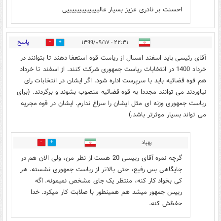
احسنت بر نادری عزیز بسیار عالیییییییییییییی
پاسخ
۲۲:۳۱ - ۱۳۹۹/۰۹/۱۷
8
5
آقای رئیسی باید اسفند امسال از ریاست قوه استعفا دهند تا بتوانند در
خرداد 1400 در انتخابات ریاست جمهوری شرکت کنند. از اسفند تا خرداد
هم قوه قضائیه باید با سرپرست اداره شود. اگر ایشان در انتخابات رای
نیاوردند می توانند مجددا به قوه قضائیه منصوب بشوند و برگردند. (برای
ریاست جمهوری وزنه ای مثل ایشان را سراغ ندارم. ایشان در قوه مجریه
می تواند بسیار موثرتر باشد.)
پهپاد
0
1
گرچه نمره آقای رییسی 20 هست از نظر من، ولی الان هم در
جایگاهی بس رفیع، حتی بالاتر از ریاست جمهوری نشسته. هر
کی بخواد کار کنه، منتظر یک جای مشخص نمیمونه. اگه
رییس جمهور میشد هم همینطور با صلابت کار میکرد. خدا
حفظش کنه.