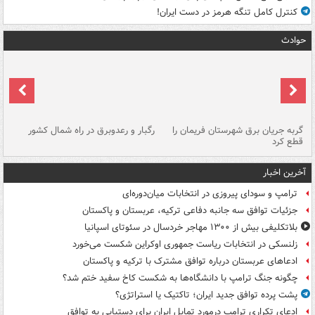
کنترل کامل تنگه هرمز در دست ایران!
حوادث
گربه جریان برق شهرستان فریمان را
رگبار و رعدوبرق در راه شمال کشور
قطع کرد
گذ
آخرین اخبار
ترامپ و سودای پیروزی در انتخابات میان‌دوره‌ای
جزئیات توافق سه جانبه دفاعی ترکیه، عربستان و پاکستان
بلاتکلیفی بیش از ۱۳۰۰ مهاجر خردسال در سئوتای اسپانیا
زلنسکی در انتخابات ریاست جمهوری اوکراین شکست می‌خورد
ادعاهای عربستان درباره توافق مشترک با ترکیه و پاکستان
چگونه جنگ ترامپ با دانشگاه‌ها به شکست کاخ سفید ختم شد؟
پشت پرده توافق جدید ایران؛ تاکتیک یا استراتژی؟
ادعای تکراری ترامپ درمورد تمایل ایران برای دستیابی به توافق