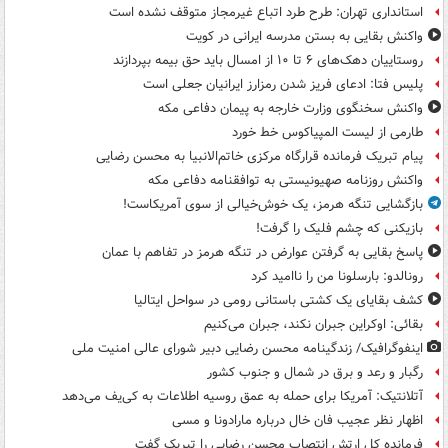
استانداری تهران: طرح طرد اتباع غیرمجاز متوقف نشده است
واکنش بقایی به بستن مدرسه ایرانی در کویت
روستاییان دهک‌های ۶ تا ۱۰ از امسال باید حق بیمه بپردازند
پلیس فتا: ادعای فریز شدن رمزارز ایرانیان جعلی است
واکنش سخنگوی وزارت خارجه به پیمان دفاعی مکه
طارمی از لیست المپیاکوس خط خورد
پیام تبریک فرمانده قرارگاه مرکزی خاتم‌الانبیا به محسن رضایی
واکنش روزنامه صهیونیستی به توافقنامه دفاعی مکه
بازگشایی تنگه هرمز، یک خوش‌خیالی از سوی آمریکاست!
بازیکنی که چشم فلیک را گرفت!
پاسخ بقایی به گرفتن عوارض در تنگه هرمز در تفاهم با عمان
رونالدو: بارسلونا من را ناامید کرد
کشف بقایای یک کشتی باستانی رومی در سواحل ایتالیا
بقائی: اوکراین جبران نکند، جبران می‌کنیم
اینفوگرافیک/ زندگینامه محسن رضایی دبیر شورای عالی امنیت‌ ملی
رگبار و رعد و برق در شمال و جنوب کشور
آتلانتیک: آمریکا برای حمله به عمق روسیه اطلاعات به کی‌یف می‌دهد
اظهار نظر عجیب فان خال درباره مارادونا و مسی
فرمانده کل ارتش انتصاب محسن رضایی را تبریک گفت