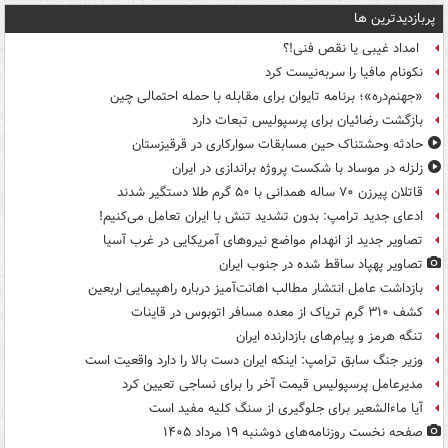
پربازدیدترین ها
امداد غیبی یا نقص فنی!؟
نکونام مافیا را سربه‌نیست کرد
«جهنم‌دره»؛ برنامه تایوان برای مقابله با حمله احتمالی چین
بازگشت رضائیان برای پرسپولیس تبعات دارد
حادثه وحشتناک حین مسابقات سوارکاری در قرقیزستان
زلزله در موساد با شکست پروژه براندازی در ایران
قاتلان پیرزن ۷۰ ساله همدانی با ۵۰ گرم طلا دستگیر شدند
ادعای جدید ترامپ: بدون تشدید تنش با ایران تعامل می‌کنیم!
تصاویر جدید از انهدام مواضع نیروهای آمریکایی در غرب آسیا
تصاویر پهپاد ساقط شده در جنوب ایران
بازداشت عامل انتشار مطالب اهانت‌آمیز درباره راهپیمایی اربعین
کشف ۳۱۰ گرم تریاک از معده مسافر اتوبوس در قاینات
تنگه هرمز و پیام‌های بازدارنده ایران
وزیر جنگ سابق ترامپ: اینکه ایران دست بالا را دارد واقعیت است
مدیرعامل پرسپولیس قیمت آخر را برای نساجی تعیین کرد
آیا ماءالشعیر برای جلوگیری از سنگ کلیه مفید است
صفحه نخست روزنامه‌های دوشنبه ۱۹ مرداد ۱۴۰۵