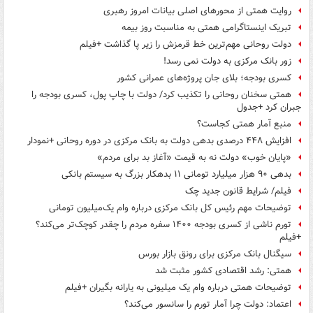
روایت همتی از محورهای اصلی بیانات امروز رهبری
تبریک اینستاگرامی همتی به مناسبت روز بیمه
دولت روحانی مهم‌ترین خط قرمزش را زیر پا گذاشت +فیلم
زور بانک مرکزی به دولت نمی رسد!
کسری بودجه؛ بلای جان پروژه‌های عمرانی کشور
همتی سخنان روحانی را تکذیب کرد/ دولت با چاپ پول، کسری بودجه را
جبران کرد +جدول
منبع آمار همتی کجاست؟
افزایش ۴۴۸ درصدی بدهی دولت به بانک مرکزی در دوره روحانی +نمودار
«پایان خوب» دولت نه به قیمت «آغاز بد برای مردم»
بدهی ۹۰ هزار میلیارد تومانی ۱۱ بدهکار بزرگ به سیستم بانکی
فیلم/ شرایط قانون جدید چک
توضیحات مهم رئیس کل بانک مرکزی درباره وام یک‌میلیون تومانی
تورم ناشی از کسری بودجه ۱۴۰۰ سفره مردم را چقدر کوچک‌تر می‌کند؟
+فیلم
سیگنال بانک مرکزی برای رونق بازار بورس
همتی: رشد اقتصادی کشور مثبت شد
توضیحات همتی درباره وام یک میلیونی به یارانه بگیران +فیلم
اعتماد: دولت چرا آمار تورم را سانسور می‌کند؟