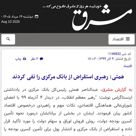
دوشنبه ۱۹ مرداد ۱۴۰۵ -
Aug 10 2026
اقتصاد
کد خبر
1149832
تاریخ انتشار:
۹ آذر ۱۳۹۹ - ۱۷:۰۲
۲ نظر
چاپ
اقتصاد
همتی: رهبری استقراض از بانک مرکزی را نفی کردند
به گزارش مشرق،
عبدالناصر همتی رئیس‌کل بانک مرکزی در یادداشتی
اینستاگرامی نوشت: "رهبر معظم انقلاب، در دیدار ۴ آذرماه ۹۹ با اعضای
شورای‌عالی هماهنگی اقتصادی، نکات مهم و راهبردی درخصوص اقتصاد
کشور بیان فرمودند. ایشان در بخشی از بیاناتشان درمورد نحوه تأمین
کسری بودجه دولت، روش فروش اوراق و سهام دولت را مورد تأکید قرار
داده و استقراض از بانک مرکزی و انتشار پول برای تأمین کسری بودجه را