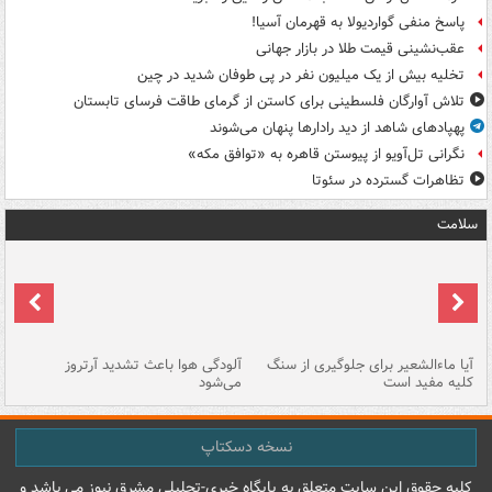
پاسخ منفی گواردیولا به قهرمان آسیا!
عقب‌نشینی قیمت طلا در بازار جهانی
تخلیه بیش از یک میلیون نفر در پی طوفان شدید در چین
تلاش آوارگان فلسطینی برای کاستن از گرمای طاقت فرسای تابستان
پهپادهای شاهد از دید رادارها پنهان می‌شوند
نگرانی تل‌آویو از پیوستن قاهره به «توافق مکه»
تظاهرات گسترده در سئوتا
سلامت
آیا ماءالشعیر برای جلوگیری از سنگ
آلودگی هوا باعث تشدید آرتروز
حذ
کلیه مفید است
می‌شود
کل
نسخه دسکتاپ
کليه حقوق اين سايت متعلق به پایگاه خبري-تحليلي مشرق نيوز می باشد و