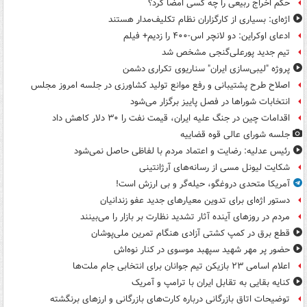
حکم اخراج ربیعی را چه کسی امضا کرد؟
اژه‌ای: بسیاری از کارگزاران نظام تکلیف‌مدار هستند
ادعای اوکراین: دو لانچر اس-۴۰۰ را زدیم+ فیلم
تیم جدید پورعلی‌گنجی مشخص شد
پروژه "لیبی‌سازی ایران" سناریوی تکراری دشمن
اصلاح طرح پشتیبانی و رفع موانع تولید کشاورزی در جلسه امروز مجلس
انتخابات شوراها در فصل پاییز برگزار می‌شود
اقدامات چین در جنگ علیه ایران، قیمت نفت را ۳۰ دلار کاهش داد
جلسه شورای عالی قوه قضاییه
رئیس عدلیه: رضایت و اعتماد مردم با لفاظی حاصل نمی‌شود
شکایت لیونل مسی از رسانه‌های آرژانتینی
آمریکا متحدی دروغگو، حیله‌گر و بی ارزش است!
دستور اژه‌ای برای تدوین معیارهای جدید عفو زندانیان
مردم در روزهای آینده آثار تشدید نظارت بر بازار را می‌بینند
قطع برق در کمپ کشتی آزادی هنگام تمرین ملی‌پوشان
حضور پر مهر شهید سپهبد موسوی در کنار نوه‌اش
اعلام اسامی ۲۳ بازیکن تیم جوانان برای انتخابی جام ملت‌ها
کنایه بقایی به تقابل ایران با ترامپ و آمریک
توضیحات اتاق بازرگانی درباره کارت‌های بازرگانی و ارزهای برنگشته