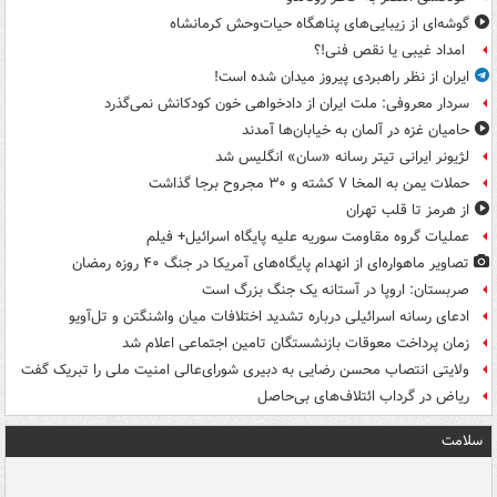
گوشه‌ای از زیبایی‌های پناهگاه‌ حیات‌وحش کرمانشاه
امداد غیبی یا نقص فنی!؟
ایران از نظر راهبردی پیروز میدان شده است!
سردار معروفی: ملت ایران از دادخواهی خون کودکانش نمی‌گذرد
حامیان غزه در آلمان به خیابان‌ها آمدند
لژیونر ایرانی تیتر رسانه «سان» انگلیس شد
حملات یمن به المخا ۷ کشته و ۳۰ مجروح برجا گذاشت
از هرمز تا قلب تهران
عملیات گروه مقاومت سوریه علیه پایگاه اسرائیل+ فیلم
تصاویر ماهواره‌ای از انهدام پایگاه‌های آمریکا در جنگ ۴۰ روزه رمضان
صربستان: اروپا در آستانه یک جنگ بزرگ است
ادعای رسانه اسرائیلی درباره تشدید اختلافات میان واشنگتن و تل‌آویو
زمان پرداخت معوقات بازنشستگان تامین اجتماعی اعلام شد
ولایتی انتصاب محسن رضایی به دبیری شورای‌عالی امنیت ملی را تبریک گفت
ریاض در گرداب ائتلاف‌های بی‌حاصل
سلامت