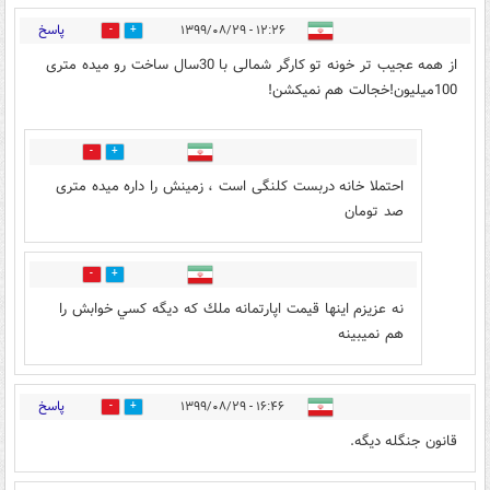
پاسخ
۱۲:۲۶ - ۱۳۹۹/۰۸/۲۹
0
5
از همه عجیب تر خونه تو کارگر شمالی با 30سال ساخت رو میده متری
100میلیون!خجالت هم نمیکشن!
2
1
احتملا خانه دربست کلنگی است ، زمینش را داره میده متری
صد تومان
0
3
نه عزيزم اينها قيمت اپارتمانه ملك كه ديگه كسي خوابش را
هم نميبينه
پاسخ
۱۶:۴۶ - ۱۳۹۹/۰۸/۲۹
0
2
قانون جنگله دیگه.