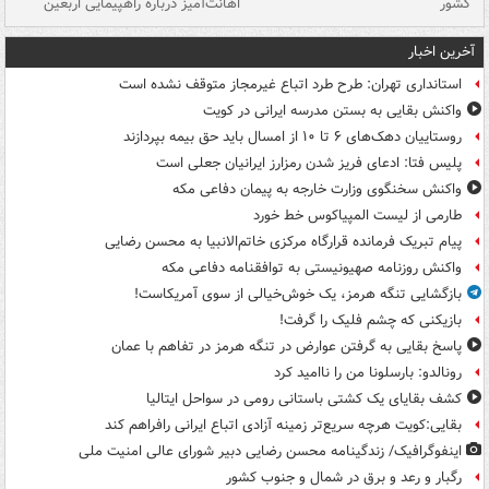
کشور
اهانت‌آمیز درباره راهپیمایی اربعین
گر
آخرین اخبار
استانداری تهران: طرح طرد اتباع غیرمجاز متوقف نشده است
واکنش بقایی به بستن مدرسه ایرانی در کویت
روستاییان دهک‌های ۶ تا ۱۰ از امسال باید حق بیمه بپردازند
پلیس فتا: ادعای فریز شدن رمزارز ایرانیان جعلی است
واکنش سخنگوی وزارت خارجه به پیمان دفاعی مکه
طارمی از لیست المپیاکوس خط خورد
پیام تبریک فرمانده قرارگاه مرکزی خاتم‌الانبیا به محسن رضایی
واکنش روزنامه صهیونیستی به توافقنامه دفاعی مکه
بازگشایی تنگه هرمز، یک خوش‌خیالی از سوی آمریکاست!
بازیکنی که چشم فلیک را گرفت!
پاسخ بقایی به گرفتن عوارض در تنگه هرمز در تفاهم با عمان
رونالدو: بارسلونا من را ناامید کرد
کشف بقایای یک کشتی باستانی رومی در سواحل ایتالیا
بقایی:کویت هرچه سریع‌تر زمینه آزادی اتباع ایرانی رافراهم کند
اینفوگرافیک/ زندگینامه محسن رضایی دبیر شورای عالی امنیت‌ ملی
رگبار و رعد و برق در شمال و جنوب کشور