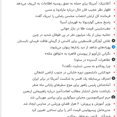
آتلانتیک: آمریکا برای حمله به عمق روسیه اطلاعات به کی‌یف می‌دهد
اظهار نظر عجیب فان خال درباره مارادونا و مسی
فرمانده کل ارتش انتصاب محسن رضایی را تبریک گفت
پاسخ منفی گواردیولا به قهرمان آسیا!
عقب‌نشینی قیمت طلا در بازار جهانی
تخلیه بیش از یک میلیون نفر در پی طوفان شدید در چین
تلاش آوارگان فلسطینی برای کاستن از گرمای طاقت فرسای تابستان
پهپادهای شاهد از دید رادارها پنهان می‌شوند
نگرانی تل‌آویو از پیوستن قاهره به «توافق مکه»
تظاهرات گسترده در سئوتا
چرا رونالدو به مسی تسلیت نگفت؟
خودکشی دانشجوی دوره خلبانی در جنوب اراضی اشغالی
اعتراف بی‌سابقه یک افسر به شکست آمریکا در برابر ایران
آماده‌باش پلیس راهور برای موج سفرهای پایانی ماه صفر
بازداشت عامل انتشار مطالب اهانت‌آمیز درباره راهپیمایی اربعین
حرم امیرالمومنین محیای سوگواری برای پیامبر مهربانی شد
وزیر آموزش و پرورش: ۶ هزار فضای ورزشی در مدارس ایجاد شد
مدیرعامل پرسپولیس قیمت آخر را برای نساجی تعیین کرد
خودکُشی النصر به خاطر رونالدو