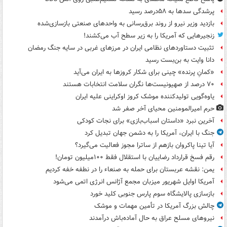
پرشدگی سدها به ۵۸درصد رسید
بازدید وزیر نیرو از روند برق‌رسانی به واحدهای صنعتی بازسازی‌شده
زنجیرهایی که آمریکا را به زیر سطح آب می‌کشند!
تثبیت دستاوردهای نظامی ایران در مرزهای غربی در سایه جنگ رمضان
دانا وایت به بن‌بست رسید
«کمانِ پرنده» چینی برای شکار کروزها به ایران می‌آید
۷۰ درصد از صهیونیست‌ها نگران سلامت انتخابات هستند
یاوه‌گویی تولیدکننده موشک کروز اوکراینی علیه ایران
حرم امیرالمومنین محیای آخر صفر شد
آخرین نبرد «داستان اسباب‌بازی» برای نجات کودکی
جنگ با ایران، آمریکا را به دشمن جهان تبدیل کرد
آیا تینا پاکروان بازهم از ساترا مجوز فعالیت می‌گیرد؟
رقم فسخ قرارداد رضاییان با استقلال فقط ۱۰۰میلیون تومان!
یمن: نقشه عربستان برای حمله به صنعاء را در نطفه خفه کردیم
آمریکا اوایل شهریور میزبان مجمع آژانس انرژی اتمی می‌شود
بازسازی پالایشگاه سوم پارس جنوبی کلید خورد
چالش بزرگ آمریکا در تأمین مهمات و موشک
نیروهای مسلح عراق به حال آماده‌باش درآمدند