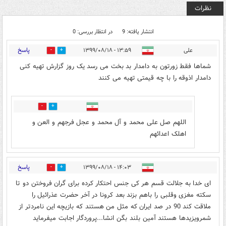
نظرات
انتشار یافته: 9
در انتظار بررسی: 0
پاسخ
علی
۱۳:۵۹ - ۱۳۹۹/۰۸/۱۸
1
6
شماها فقط زورتون به دامدار بد بخت می رسد یک روز گزارش تهیه کنی
دامدار اذوقه را با چه قیمتی تهیه می کنند
0
0
اللهم صل علی محمد و آل محمد و عجل فرجهم و العن و
اهلک اعدائهم
پاسخ
۱۴:۰۳ - ۱۳۹۹/۰۸/۱۸
0
11
ای خدا به جلالت قسم هر کی جنس احتکار کرده برای گران فروختن دو تا
سکته مغزی وقلبی را باهم بزند بعد کرونا در آخر حضرت عذرائیل را
ملاقت کند 90 در صد ایران که مثل من هستند که بازیچه این نامردتر از
شمرویزیدها هستند آمین بلند بگن انشا...پروردگار اجابت میفرماید