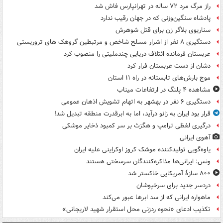
راز مرگ مرد ۷۲ ساله در تهرانپارس فاش شد
پادشاه سنگین‌وزنی که در جهان رقیب ندارد
سناریوی بلاگر زن برای قتل شوهرش
دستگیری ۸ نفر از اشرار مسلح شاخص و مرتبطین گروهک های تروریستی
عربستان فرمانده ائتلاف دریایی چندملیتی را منصوب کرد
دشان از دست عربستان فرار کرد
موج بارش‌های تابستانه در راه ۱۱ استان
مشاهده ۴ پلنگ در ارتفاعات میناب
دستگیری ۶ نفر در بهشهر به اتهام تشویش اذهان عمومی
قرار بود ایران به زانو درآید، اما به ابرقدرت منطقه تبدیل شد!
درگیری لفظی ترامپ و هگزث بر سر کمبود ذخایر موشکی
آهوی ایرانی
یاوه‌گویی تولیدکننده موشک کروز اوکراینی علیه ایران
ونس: ایرانی‌ها مذاکره‌کنندگان سرسختی هستند
۸۰۰ سازۀ آمریکایی خاکستر شد
دردسر جدید برای سرخپوشان
ماهواره ایرانی که از سد ابرها عبور می‌کند
تکذیب ادعای «نحوه ردزنی محل استقرار شهید لاریجانی»