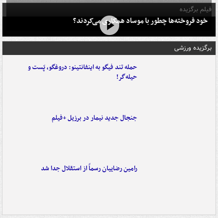
فیلم برگزیده
خود فروخته‌ها چطور با موساد همکاری می‌کردند؟
برگزیده ورزشی
حمله تند فیگو به اینفانتینو: دروغگو، پَست‌ و
حیله‌گر!
جنجال جدید نیمار در برزیل +فیلم
رامین رضاییان رسماً از استقلال جدا شد