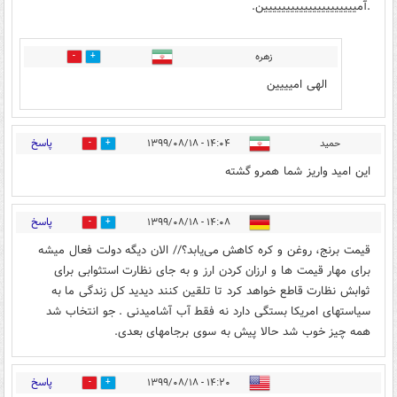
.آمییییییییییییییییییییین.
زهره
0
2
الهی امیییین
پاسخ
حمید
۱۴:۰۴ - ۱۳۹۹/۰۸/۱۸
0
0
این امید واریز شما همرو گشته
پاسخ
۱۴:۰۸ - ۱۳۹۹/۰۸/۱۸
0
6
قیمت برنج، روغن و کره کاهش می‌یابد؟// الان دیگه دولت فعال میشه
برای مهار قیمت ها و ارزان کردن ارز و به جای نظارت استثوابی برای
ثوابش نظارت قاطع خواهد کرد تا تلقین کنند دیدید کل زندگی ما به
سیاستهای امریکا بستگی دارد نه فقط آب آشامیدنی . جو انتخاب شد
همه چیز خوب شد حالا پیش به سوی برجامهای بعدی.
پاسخ
۱۴:۲۰ - ۱۳۹۹/۰۸/۱۸
0
8