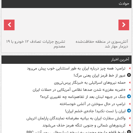
حوادث
تصادف مرگبار در محور اهواز–شوش ۲
آتش‌سوزی در منطقه حفاظت‌شده
تشریح جزئیات تصادف ۱۲ خودرو با ۱۹
پا
دیزمار مهار شد
مصدوم
آخرین اخبار
ترامپ: همه چیز درباره ایران به طور استثنایی خوب پیش می‌رود
عبور از خط قرمز ایران یعنی مرگ!
حمله نیروهای اسرائیلی به خبرنگار پرس‌تی‌وی
«ضربه مغزی» شدن صدها نظامی آمریکایی در حملات ایران
جنگ در جبهه لبنان بعد از تفاهم‌نامه چه تغییری کرده؟
ترامپ در حال سوختن در آتشی خودساخته
ایران را تست نکنید! جاده‌ی خشم ایران!
واکنش سفارت ایران به بیانیه مغرضانه نمایندگان پارلمان اتریش
کریدورهای شمالی و جنوبی تنگه هرمز حذف می‌شوند
پاسخ قاطع ملیحه محمدی به نسخه تسلیم‌طلبی روی آنتن BBC