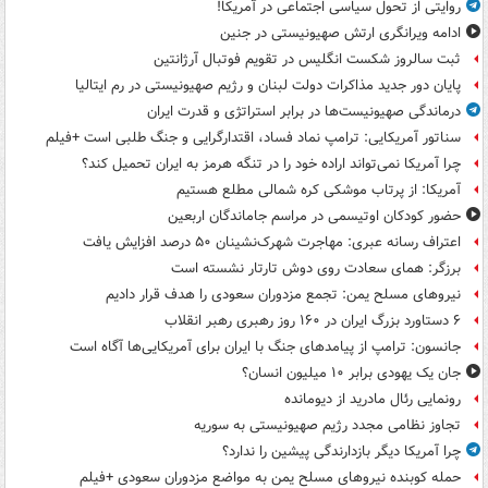
روایتی از تحول سیاسی اجتماعی در آمریکا!
ادامه ویرانگری ارتش صهیونیستی در جنین
ثبت سالروز شکست انگلیس در تقویم فوتبال آرژانتین
پایان دور جدید مذاکرات دولت لبنان و رژیم صهیونیستی در رم ایتالیا
درماندگی صهیونیست‌ها در برابر استراتژی و قدرت ایران
سناتور آمریکایی: ترامپ نماد فساد، اقتدارگرایی و جنگ طلبی است +فیلم
چرا آمریکا نمی‌تواند اراده خود را در تنگه هرمز به ایران تحمیل کند؟
آمریکا: از پرتاب موشکی کره شمالی مطلع هستیم
حضور کودکان اوتیسمی در مراسم جاماندگان اربعین
اعتراف رسانه عبری: مهاجرت شهرک‌نشینان ۵۰ درصد افزایش یافت
برزگر: همای سعادت روی دوش تارتار نشسته است
نیروهای مسلح یمن: تجمع مزدوران سعودی را هدف قرار دادیم
۶ دستاورد بزرگ ایران در ۱۶۰ روز رهبری رهبر انقلاب
جانسون: ترامپ از پیامدهای جنگ با ایران برای آمریکایی‌ها آگاه است
جان یک یهودی برابر ۱۰ میلیون انسان؟
رونمایی رئال مادرید از دیومانده
تجاوز نظامی مجدد رژیم صهیونیستی به سوریه
چرا آمریکا دیگر بازدارندگی پیشین را ندارد؟
حمله کوبنده نیروهای مسلح یمن به مواضع مزدوران سعودی +فیلم