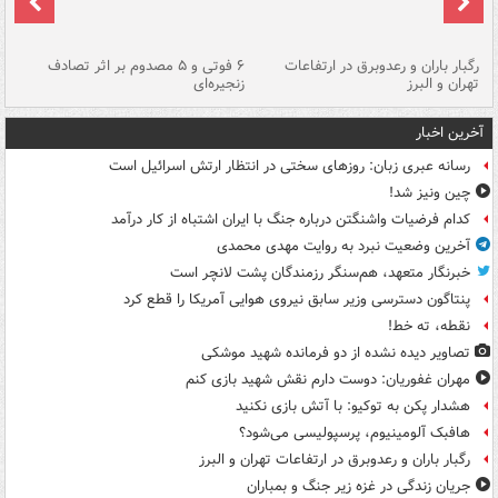
رگبار باران و رعدوبرق در ارتفاعات
۶ فوتی و ۵ مصدوم بر اثر تصادف
گر
تهران و البرز
زنجیره‌ای
قط
آخرین اخبار
رسانه عبری زبان: روزهای سختی در انتظار ارتش اسرائیل است
چین ونیز شد!
کدام فرضیات واشنگتن درباره جنگ با ایران اشتباه از کار درآمد
آخرین وضعیت نبرد به روایت مهدی محمدی
خبرنگار متعهد، هم‌سنگر رزمندگان پشت لانچر است
پنتاگون دسترسی وزیر سابق نیروی هوایی آمریکا را قطع کرد
نقطه، ته خط!
تصاویر دیده‌ نشده از دو فرمانده شهید موشکی
مهران غفوریان: دوست دارم نقش شهید بازی کنم
هشدار پکن به توکیو: با آتش بازی نکنید
هافبک آلومینیوم، پرسپولیسی می‌شود؟
رگبار باران و رعدوبرق در ارتفاعات تهران و البرز
جریان زندگی در غزه زیر جنگ و بمباران