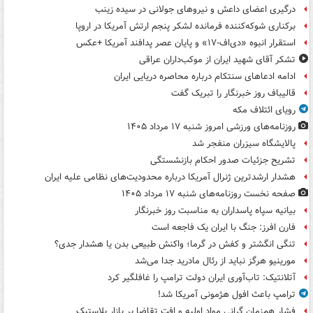
درگیری اعضای داعش و نیروهای جولانی در سیده زینب
برکناری شوکه‌کننده فرمانده لشکر پنجم ارتش آمریکا در اروپا
استقرار انبوه «دی‌اف‑۱۷» و پایان عصر پدافند آمریکا +عکس
تشکر آقای شهید ایران از موکب‌داران عراقی
ادامه ادعاهای سنتکام درباره محاصره دریایی ایران
قالیباف روز خبرنگار را تبریک گفت
رویای ائتلاف مکه
روزنامه‌های ورزشی امروز ‌شنبه ۱۷ مرداد ۱۴۰۵
پالایشگاه سیزران منفجر شد
تشریح جزئیات صدور احکام بازنشستگی
هشدار ارشدترین ژنرال آمریکا درباره محدودیت‌های نظامی علیه ایران
صفحه نخست روزنامه‌های شنبه ۱۷ مرداد ۱۴۰۵
بیانیه سپاه پاسداران به مناسبت روز خبرنگار
فارن افرز: جنگ با ایران یک فاجعه است
تنگی انگشتر و کفش در گرما؛ واکنش طبیعی بدن یا هشدار جدی؟
مورینیو هرگز نباید از رئال مادرید جدا می‌شد
آتلانتیک: تاب‌آوری ایران دولت ترامپ را غافلگیر کرد
ترامپ باعث افول هژمونی آمریکا شد!
فشار هم‌زمان گرانی مواد اولیه و افت تقاضا بر بازار پلاستیک