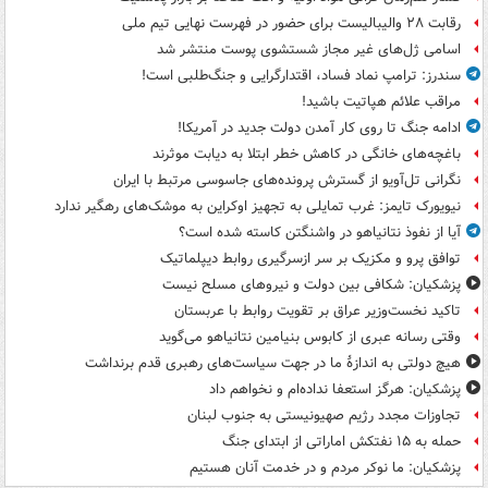
رقابت ۲۸ والیبالیست برای حضور در فهرست نهایی تیم ملی
اسامی ژل‌های غیر مجاز شستشوی پوست منتشر شد
سندرز: ترامپ نماد فساد، اقتدارگرایی و جنگ‌طلبی است!
مراقب علائم هپاتیت باشید!
ادامه جنگ تا روی کار آمدن دولت جدید در آمریکا!
باغچه‌های خانگی در کاهش خطر ابتلا به دیابت موثرند
نگرانی تل‌آویو از گسترش پرونده‌های جاسوسی مرتبط با ایران
نیویورک تایمز: غرب تمایلی به تجهیز اوکراین به موشک‌های رهگیر ندارد
آیا از نفوذ نتانیاهو در واشنگتن کاسته شده است؟
توافق پرو و مکزیک بر سر ازسرگیری روابط دیپلماتیک
پزشکیان: شکافی بین دولت و نیروهای مسلح نیست
تاکید نخست‌وزیر عراق بر تقویت روابط با عربستان
وقتی رسانه عبری از کابوس بنیامین نتانیاهو می‌گوید
هیچ دولتی به اندازۀ ما در جهت سیاست‌های رهبری قدم برنداشت
پزشکیان: هرگز استعفا نداده‌ام و نخواهم داد
تجاوزات مجدد رژیم صهیونیستی به جنوب لبنان
حمله به ۱۵ نفتکش‌ اماراتی از ابتدای جنگ
پزشکیان: ما نوکر مردم و در خدمت آنان هستیم