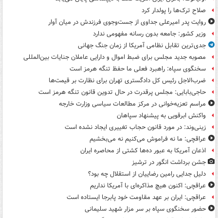
صلاح ترک‌ها را پولدار کرد
روایت پدر امیرعلی جداوی از جست‌وجوی فرزندش در میان آوار
وزیر کشور: جامعه بدون رسانه مفهومی ندارد
جدی‌ترین تقابل نظامی آمریکا از زمان جنگ جهانی
مصوبه جدید مجلس برای ضبط اموال و دارایی عاملان جنایات بین‌المللی
سخنگوی سپاه: راهبرد فعلی ما حفظ تنگه هرمز است
ضرب‌الاجل رئیس کل دادگستری تهران برای نظارت بر قیمت‌ها
حاجی‌بابایی: مجلس پرقدرت در حال تدوین قانون تنگه هرمز است
مراسم تعزیه‌خوانی در مرکز مطالعات سیاسی وزارت خارجه
واکنش ابرقویی به پیشنهاد سپاهان
زینی‌وند: در مورد قانون حجاب تغییری ایجاد نشده است
عراقچی: ما نه فراموش می‌کنیم نه می‌بخشیم
اذعان آمریکا به عبور ده‌ها کشتی از محاصره ایران
جشن برداشت انگور در ترشیز
دلیل جدایی رامین رضاییان از استقلال چه بود؟
عراقچی: اکنون هیچ مذاکره‌ای با آمریکا نداریم
عراقچی: ایران بر عهد مقاومت خود پابرجا ایستاده است
حضور سخنگوی سپاه بر سر مزار شهید سلیمانی