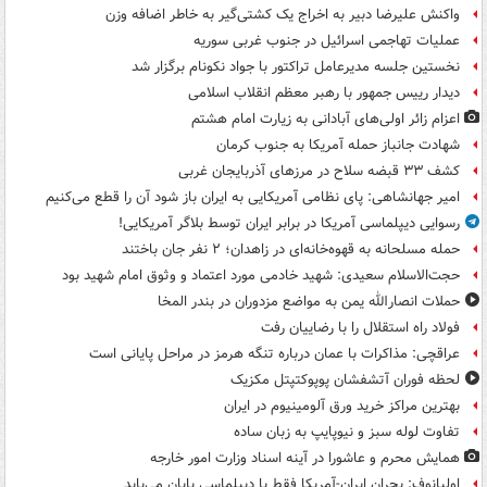
واکنش علیرضا دبیر به اخراج یک کشتی‌گیر به خاطر اضافه وزن
عملیات تهاجمی اسرائیل در جنوب غربی سوریه
نخستین جلسه مدیرعامل تراکتور با جواد نکونام برگزار شد
دیدار رییس جمهور با رهبر معظم انقلاب اسلامی
اعزام زائر اولی‌های آبادانی به زیارت امام هشتم
شهادت جانباز حمله آمریکا به جنوب کرمان
کشف ۳۳ قبضه سلاح در مرزهای آذربایجان غربی
امیر جهانشاهی: پای نظامی آمریکایی به ایران باز شود آن را قطع می‌کنیم
رسوایی دیپلماسی آمریکا در برابر ایران توسط بلاگر آمریکایی!
حمله مسلحانه به قهوه‌خانه‌ای در زاهدان؛ ۲ نفر جان باختند
حجت‌الاسلام سعیدی: شهید خادمی مورد اعتماد و وثوق امام شهید بود
حملات انصارالله یمن به مواضع مزدوران در بندر المخا
فولاد راه استقلال را با رضاییان رفت
عراقچی: مذاکرات با عمان درباره تنگه هرمز در مراحل پایانی است
لحظه فوران آتشفشان پوپوکتپتل مکزیک
بهترین مراکز خرید ورق آلومینیوم در ایران
تفاوت لوله سبز و نیوپایپ به زبان ساده
همایش محرم و عاشورا در آینه اسناد وزارت امور خارجه
اولیانوف: بحران ایران-آمریکا فقط با دیپلماسی پایان می‌یابد