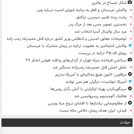
شکار تمساح در مالزی
واکنش عربستان و قطر به بیانیه شورای امنیت درباره یمن
پشت پرده تغییر سرمربی تراکتور
نخستین تصویر مسی بعد از مرگ پدر
مرد سال والیبال آسیا انتخاب شد
توضیحات معاون امنیتی و انتظامی وزیر کشور درباره قتل حمیدرضا رجب زاده
واکنش کنایه‌آمیز به عضویت ترکیه در پیمان مشترک با عربستان
رویای اف-۳۵ ترکیه در بن‌بست
سرکشی فرمانده سپاه تهران از گردان‌های پدافند هوایی لشکر ۲۷
عامل اصلی قتل حمیدرضا رجب‌زاده دستگیر شد
عراقچی: اکنون هیچ مذاکره‌ای با آمریکا نداریم
آمریکا نتوانست؛ دیگران هم نمی توانند
سرنگون‌کردن پهپاد اوکراینی با آتش رگبار روس‌ها
هافبک آلومینیوم پرسپولیسی شد
از مظلوم‌نمایی براندازها تا افشای دروغ مراد ویسی
فیدان: ایران هدف پیمان دفاعی مکه نیست
حوادث