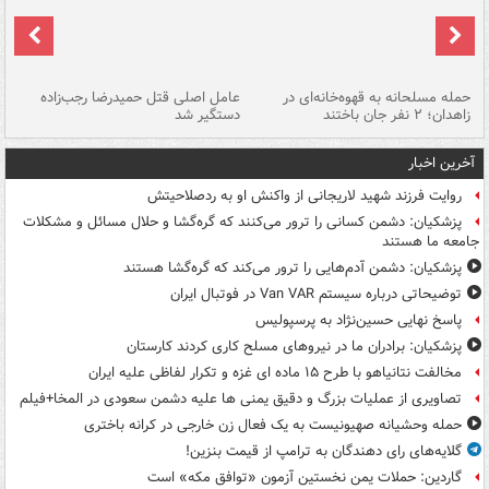
حمله مسلحانه به قهوه‌خانه‌ای در
عامل اصلی قتل حمیدرضا رجب‌زاده
گر
زاهدان؛ ۲ نفر جان باختند
دستگیر شد
نا
آخرین اخبار
روایت فرزند شهید لاریجانی از واکنش او به ردصلاحیتش
پزشکیان: دشمن کسانی را ترور می‌کنند که گره‌گشا و حلال مسائل و مشکلات
جامعه ما هستند
پزشکیان: دشمن آدم‌هایی را ترور می‌کند که گره‌گشا هستند
توضیحاتی درباره سیستم Van VAR در فوتبال ایران
پاسخ نهایی حسین‌نژاد به پرسپولیس
پزشکیان: برادران ما در نیروهای مسلح کاری کردند کارستان
مخالفت نتانیاهو با طرح ۱۵ ماده ای غزه و تکرار لفاظی علیه ایران
تصاویری از عملیات بزرگ و دقیق یمنی ها علیه دشمن سعودی در المخا+فیلم
حمله وحشیانه صهیونیست به یک فعال زن خارجی در کرانه باختری
گلایه‌های رای دهندگان به ترامپ از قیمت بنزین!
گاردین: حملات یمن نخستین آزمون «توافق مکه» است