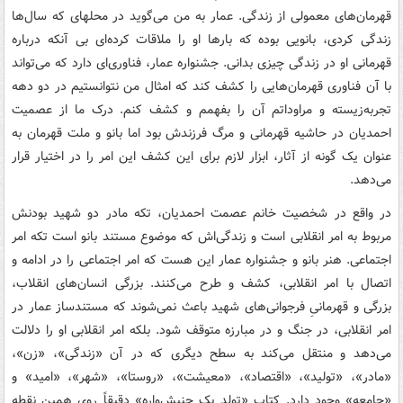
قهرمان‌های معمولی از زندگی. عمار به من می‌گوید در محله‎ای که سال‌ها
زندگی کردی، بانویی بوده که بارها او را ملاقات کرده‌ای بی آنکه درباره
قهرمانی او در زندگی چیزی بدانی. جشنواره عمار، فناوری‌ای دارد که می‌تواند
با آن فناوری قهرمان‌هایی را کشف کند که امثال من نتوانستیم در دو دهه
تجربه‌زیسته و مراوداتم آن را بفهمم و کشف کنم. درک ما از عصمیت
احمدیان در حاشیه قهرمانی و مرگ فرزندش بود اما بانو و ملت قهرمان به
عنوان یک گونه از آثار، ابزار لازم برای این کشف این امر را در اختیار قرار
می‌دهد.
در واقع در شخصیت خانم عصمت احمدیان، تکه مادر دو شهید بودنش
مربوط به امر انقلابی است و زندگی‌اش که موضوع مستند بانو است تکه امر
اجتماعی. هنر بانو و جشنواره عمار این هست که امر اجتماعی را در ادامه و
اتصال با امر انقلابی، کشف و طرح می‌کنند. بزرگی انسان‌های انقلاب،
بزرگی و قهرمانیِ فرجوانی‌های شهید باعث نمی‌شوند که مستندساز عمار در
امر انقلابی، در جنگ و در مبارزه متوقف شود. بلکه امر انقلابی او را دلالت
می‌دهد و منتقل می‌کند به سطح دیگری که در آن «زندگی»، «زن»،
«مادر»، «تولید»، «اقتصاد»، «معیشت»، «روستا»، «شهر»، «امید» و
«جامعه» وجود دارد. کتاب «تولد یک جنبش‌واره» دقیقاً روی همین نقطه