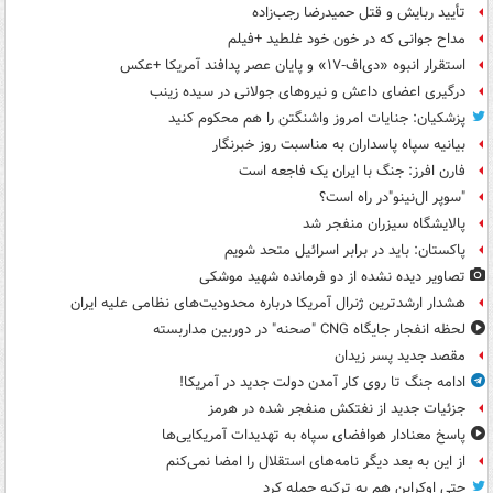
تأیید ربایش و قتل حمیدرضا رجب‌زاده
مداح جوانی که در خون خود غلطید +فیلم
استقرار انبوه «دی‌اف‑۱۷» و پایان عصر پدافند آمریکا +عکس
درگیری اعضای داعش و نیروهای جولانی در سیده زینب
پزشکیان: جنایات امروز واشنگتن را هم محکوم کنید
بیانیه سپاه پاسداران به مناسبت روز خبرنگار
فارن افرز: جنگ با ایران یک فاجعه است
"سوپر ال‌نینو"در راه است؟
پالایشگاه سیزران منفجر شد
پاکستان: باید در برابر اسرائیل متحد شویم
تصاویر دیده‌ نشده از دو فرمانده شهید موشکی
هشدار ارشدترین ژنرال آمریکا درباره محدودیت‌های نظامی علیه ایران
لحظه انفجار جایگاه CNG "صحنه" در دوربین مداربسته
مقصد جدید پسر زیدان
ادامه جنگ تا روی کار آمدن دولت جدید در آمریکا!
جزئیات جدید از نفتکش منفجر شده در هرمز
پاسخ معنادار هوافضای سپاه به تهدیدات آمریکایی‌ها
از این به بعد دیگر نامه‌های استقلال را امضا نمی‌کنم
حتی اوکراین هم به ترکیه حمله کرد