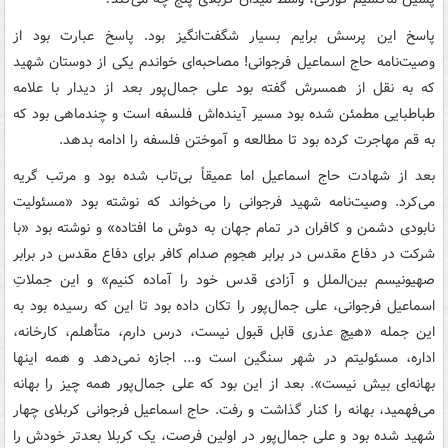
پاسخ این پرسش برایم بسیار شگفت‌انگیز بود. پاسخ عبارت بود از
وصیت‌نامه حاج اسماعیل فرجوانی! مصاحبه‌ای خواندم یکی از دوستان شهید
که به نقل از همسرش گفته بود علی جمال‌پور بعد از دیدار با علامه
طباطبایی مطمئن شده بود مسیر آینده‌اش فلسفه است و چندماهی بود که
به قم مهاجرت کرده بود تا مطالعه و آموختن فلسفه را ادامه بدهد.
بعد از شهادت حاج اسماعیل اما عمیقاً بی‌تاب شده بود و مرتب گریه
می‌کرد. وصیت‌نامه شهید فرجوانی را می‌خواند که نوشته بود «مسئولیت
نابودی دشمن و کافران در تمام جهان به دوش ما افتاده» و نوشته بود «با
شرکت در دفاع مقدس در برابر هجوم صدام کافر برای دفاع مقدس در برابر
صهیونیسم بین‌الملل و آزادی قدس خود را آماده کنیم» و این جملاتِ
اسماعیل فرجوانی، علی جمال‌پور را تکان داده بود تا این که رسیده بود به
این جمله «هیچ عذری قابل قبول نیست، درس دارم، متأهلم، کارخانه،
اداره، مسئولیتم در شهر سنگین است و... اجازه نمی‌دهد و همه اینها
بهانه‌ای بیش نیست». بعد از این بود که علی جمال‌پور همه چیز را بهانه
می‌فهمید، بهانه را کنار گذاشت و رفت. حاج اسماعیل فرجوانی کربلای چهار
شهید شده بود و علی جمال‌پور در اولین فرصت، یک کربلا بعدتر خودش را