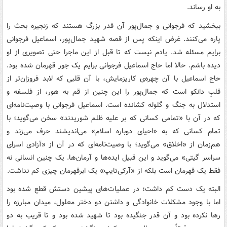
به او رساند.
ببخشید که فرجوانی و جمال‌پور آن قدر بزرگ هستند که زنجیره بحث را
پاره می‌کنند. غرض اینکه پس از قصه شهید جمال‌پور، اسماعیل فرجوانی
برایم مسئله شد. یادم نیست که تا قبل از این ماجرا حتی تصویری از او
دیده باشم. حالا اما حاج اسماعیل فرجوانی برایم یک جور قهرمان شده بود.
حاج اسماعیل با آن چهره‌ی کاریزمایش، با آن قلبی که لابد فروزان‌تر از
قلبِ دانکو است که جمال‌پور را این‌ چنین از قم به هور، از فلسفه و
استدلال به جنگ و گلوله کشانده است. اسماعیل فرجوانی با وصیت‌نامه‌ای
که در آن با «تمامی کسانی که بر علیه ظلم شوریدند» سخن می‌گوید؛ با
تمام کسانی که به «احیای دوباره اسلام» می‌اندیشند حرف می‌زند و
هم‌زمان از «اخلاق» می‌گوید؛ با وصیت‌نامه‌ای که در آن از «آزادی اسرای
سراسر گیتی» می‌گوید و این قبیل ایده‌ها و آرمان‌ها. یک چنین انسانی نه
فقط یک قهرمان است بلکه از «آرکی‌تایپ» یک ابرقهرمان چیزی کم نداشت.
البته یک دست کم داشت؛ در عملیات‌های پیشین دستش قطع شده بود
اما با وجود مشکلات خانوادگی و داشتن دو دختر معلول، میدان مبارزه را
رها نکرده بود و آن قدر جنگیده بود تا شهید شده بود و تا قریب به دو