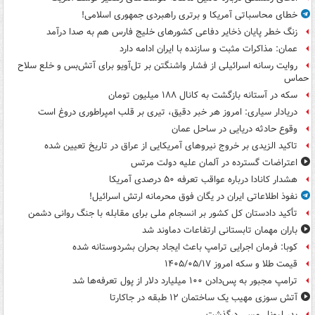
خطای محاسباتی آمریکا و برتری راهبردی جمهوری اسلامی!
زنگ خطر پایان ذخایر دفاعی کشورهای خلیج فارس هم به صدا درآمد
عمان: مذاکرات مثبت و سازنده با ایران ادامه دارد
روایت رسانه اسرائیلی از فشار واشنگتن بر تل‌آویو برای آتش‌بس و خلع سلاح
حماس
سکه در آستانه بازگشت به کانال ۱۸۸ میلیون تومان
دریادار سیاری: امروز هر خبر دقیق، تیری بر قلب امپراطوری دروغ است
وقوع حادثه دریایی در ساحل عمان
تاکید الزیدی بر خروج نیروهای آمریکایی از عراق در تاریخ تعیین شده
اعتراضات گسترده در آلمان علیه دولت مرتس
هشدار کانادا درباره عواقب تعرفه ۵۰ درصدی آمریکا
نفوذ اطلاعاتی ایران در یگان فوق محرمانه ارتش اسرائیل!
تأکید دادستان کل کشور بر انسجام ملی برای مقابله با جنگ روانی دشمن
باران مهمان تابستانی ارتفاعات دماوند شد
کوبا: فرمان اجرایی ترامپ باعث ایجاد بحران بشردوستانه شده
قیمت طلا و سکه امروز ۱۴۰۵/۰۵/۱۷
ترامپ مجبور به پس‌دادن ۱۰۰ میلیارد دلار از پول تعرفه‌ها شد
آتش سوزی مهیب یک ساختمان ۱۲ طبقه در جاکارتا
پدر لیونل مسی درگذشت