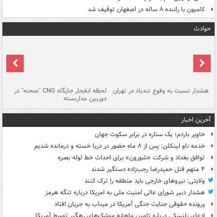
کامیون با راننده ۸ ساله در اصفهان توقیف شد
حوادث
ای
هشدار نسبت به وفوع تندباد در تهران
لحظه انفجار جایگاه CNG "صحنه" در
دس
دوربین مداربسته
ات
آخرین اخبار
خاویر باردم؛ یک ستاره در برابر سکوت جهان
خدمه ناو لینکلن: پس از ۸ ماه حضور در دریا خسته و درمانده‌ شدیم
توافق بغداد و شرکت «شورون» برای احداث خط لوله بصره
۴ متهم قتل حمیدرضا رجب‌زاده دستگیر شدند
ولایتی: نیروهای خارجی باید منطقه را ترک کنند
هشدار دبیر شورای عالی امنیت ملی به امریکا درباره تنگه هرمز
پرونده حقوقی جنایت جنگی آمریکا در میناب به جریان افتاد
ادعای زلنسکی درباره تامین ماهانه موشک‌های رهگیر توسط آمریکا