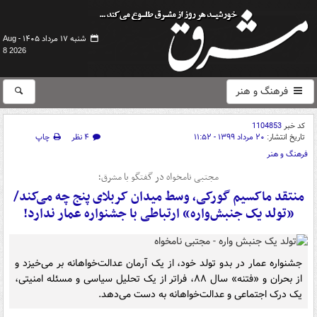
شنبه ۱۷ مرداد ۱۴۰۵ -
Aug
8 2026
فرهنگ و هنر
کد خبر
1104853
تاریخ انتشار:
۲۰ مرداد ۱۳۹۹ - ۱۱:۵۲
۴ نظر
چاپ
فرهنگ و هنر
مجتبی نامخواه در گفتگو با مشرق؛
منتقد ماکسیم گورکی، وسط میدان کربلای پنج چه می‌کند/
«تولد یک جنبش‌واره» ارتباطی با جشنواره عمار ندارد!
جشنواره عمار در بدو تولد خود، از یک آرمان عدالت‌خواهانه بر می‌خیزد و
از بحران و «فتنه» سال ۸۸، فراتر از یک تحلیل سیاسی و مسئله امنیتی،
یک درک اجتماعی و عدالت‌خواهانه به دست می‌دهد.