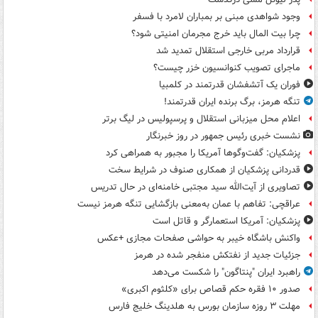
وجود شواهدی مبنی بر بمباران لامرد با فسفر
چرا بیت المال باید خرج مجرمان امنیتی شود؟
قرارداد مربی خارجی استقلال تمدید شد
ماجرای تصویب کنوانسیون خزر چیست؟
فوران یک آتشفشان قدرتمند در کلمبیا
تنگه هرمز، برگ برنده ایران قدرتمند!
اعلام محل میزبانی استقلال و پرسپولیس در لیگ برتر
نشست خبری رئیس جمهور در روز خبرنگار
پزشکیان: گفت‌وگوها آمریکا را مجبور به همراهی کرد
قدردانی پزشکیان از همکاری صنوف در شرایط سخت
تصاویری از آیت‌الله سید مجتبی خامنه‌ای در حال تدریس
عراقچی: تفاهم با عمان به‌معنی بازگشایی تنگه هرمز نیست
پزشکیان: آمریکا استعمارگر و قاتل است
واکنش باشگاه خیبر به حواشی صفحات مجازی +عکس
جزئیات جدید از نفتکش منفجر شده در هرمز
راهبرد ایران "پنتاگون" را شکست می‌دهد
صدور ۱۰ فقره حکم قصاص برای «کلثوم اکبری»
مهلت ۳ روزه سازمان بورس به هلدینگ خلیج فارس