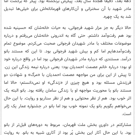
دهه بعد، دقیقاً هجده سال بعد، پیکرش برنگشته بود. پیکر که برگشت اما
مادر شهید با آن سخنرانی و آن‌کارهای قهرمانانه‌اش برای خیلی‌ها تبدیل
شد به یک چهره.
حالا دیگر به جز مزار شهید فرجوانی، به حیات خانه‌شان که حسینیه شده
بود هم رفت‌وآمد داشتم. حتی گاه به اندرونی خانه‌شان می‌رفتم و درباره
موضوعات مختلف با مادر شهیدان فرجوانی صحبت می‌کردم. موضوع تمام
رفت‌وآمدهایم اما کم و بیش شهید فرجوانی بود. تا این که مستند بانو
درآمد. مستندی که درباره مادر شهیدان فرجوانی بود اما در واقع درباره خود
او بود؛ درباره خانم عصمت احمدیان بود؛ یعنی درباره نیمه زندگی این زن.
تا پیش از این برای من مواجهه عصمت احمدیان با «مرگ» و شهادتِ دو
فرزندش مسئله بود و هیچ چیزی از «زندگی» او نمی‌دانستم؛ حالا اما
مستند بانو با محوریت مواجهه‌ او با زندگی سامان یافته بود. بانو البته یک
اثر خوب بود. هم از نظر محتوایی و هم از نظر سناریو و روایت. با این حال
می‌خواهم بگویم بانو یک نمونه خوب بود اما بانو در جشنواره عمار یک ژانر
است.
مشارکتم در داوریِ بخش ملت قهرمان، مربوط به دوره‌های قبل‌تر از بانو
بود. با این حال آثار این بخش پُر بود از آثاری شبیه به بانو. به روایت