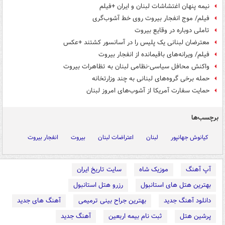
نیمه پنهان اغتشاشات لبنان و ایران +فیلم
فیلم/ موج انفجار بیروت روی خط آشوب‌گری
تاملی دوباره در وقایع بیروت
معترضان لبنانی یک پلیس را در آسانسور کشتند +عکس
فیلم/ ویرانه‌های باقیمانده از انفجار بیروت
واکنش محافل سیاسی-نظامی لبنان به تظاهرات بیروت
حمله برخی گروه‌های لبنانی به چند وزارتخانه
حمایت سفارت آمریکا از آشوب‌های امروز لبنان
برچسب‌ها
کیانوش جهانپور
لبنان
اعتراضات لبنان
بیروت
انفجار بیروت
آپ آهنگ
موزیک شاه
سایت تاریخ ایران
بهترین هتل های استانبول
رزرو هتل استانبول
دانلود آهنگ جدید
بهترین جراح بینی ترمیمی
آهنگ های جدید
پرشین هتل
ثبت نام بیمه اربعین
آهنگ جدید