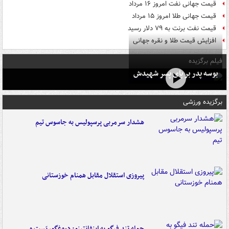
قیمت جهانی نفت امروز ۱۶ مرداد
قیمت جهانی طلا امروز ۱۵ مرداد
قیمت نفت برنت به ۷۹ دلار رسید
افزایش قیمت طلا و نقره جهانی
فیلم برگزیده
بوسه‌ پدر بر پای پسر شهیدش
برگزیده ورزشی
هشدار سرمربی پرسپولیس به جاسوس تیم
پیروزی استقلال مقابل همنام خوزستانی
حمله تند فیگو به اینفانتینو: دروغگو، پَست‌ و