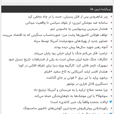
پربازدیدترین ها
پدر شاهرودی پس از قتل پسرش، جسد را در چاه مخفی کرد
سامانه ضد موشکی لیزری؛ از بلوف سیاسی تا واقعیت میدانی
هشدار سرمربی پرسپولیس به جاسوس تیم
توقف طولانی کامیون‌ها پشت مرز؛ صورت‌حساب سنگینی که به اقتصاد می‌رسد
تصاویر جدید از پهپادهای منهدم‌شده آمریکا توسط سپاه
آنچه رهبر شهید سال‌ها پیش دیده بودند
ترامپ: فکر می‌کنم جنگ با ایران خیلی زود پایان می‌یابد
تلگراف: جنگ علیه ایران ممکن است به یکی از اشتباهات تاریخ تبدیل شود
نیویورک تایمز فاش کرد: کارگروه ویژه سیا برای تفرقه افکنی در کوبا
هشدار افسر ارشد آمریکایی به کاخ سفید +فیلم
برخورد پراید با تیر برق ۲ فوتی بر جای گذاشت
دستگیری قاتل فراری در نوشهر
چرا محمد صلاح ترکیه را به عربستان و آمریکا ترجیح داد
سوخو۳۵ با این موشک‌ها به ناوهای‌جنگی حمله می‌کند
ایالات متحده واقعاً یک «ببر کاغذی» است!
رکوردشکنی پیش‌فروش جدیدترین گوشی‌های تاشوی سامسونگ