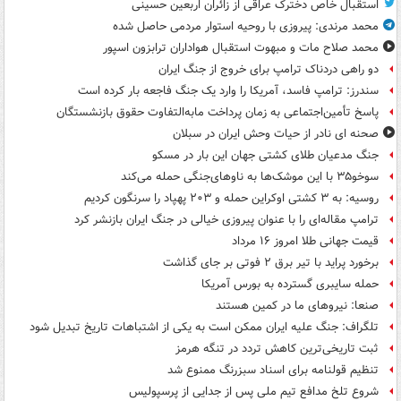
استقبال خاص دخترک عراقی از زائران اربعین حسینی
محمد مرندی: پیروزی با روحیه استوار مردمی حاصل شده
محمد صلاح مات و مبهوت استقبال هواداران ترابزون اسپور
دو راهی دردناک ترامپ برای خروج از جنگ ایران
سندرز: ترامپ فاسد، آمریکا را وارد یک جنگ فاجعه بار کرده است
پاسخ تأمین‌اجتماعی به زمان پرداخت مابه‌التفاوت حقوق بازنشستگان
صحنه ای نادر از حیات وحش ایران در سبلان
جنگ مدعیان طلای کشتی جهان این بار در مسکو
سوخو۳۵ با این موشک‌ها به ناوهای‌جنگی حمله می‌کند
روسیه: به ۳ کشتی اوکراین حمله و ۲۰۳ پهپاد را سرنگون کردیم
ترامپ مقاله‌ای را با عنوان پیروزی خیالی در جنگ ایران بازنشر کرد
قیمت جهانی طلا امروز ۱۶ مرداد
برخورد پراید با تیر برق ۲ فوتی بر جای گذاشت
حمله سایبری گسترده به بورس آمریکا
صنعا: نیروهای ما در کمین‌ هستند
تلگراف: جنگ علیه ایران ممکن است به یکی از اشتباهات تاریخ تبدیل شود
ثبت تاریخی‌ترین کاهش تردد در تنگه هرمز
تنظیم قولنامه برای اسناد سبزرنگ ممنوع شد
شروع تلخ مدافع تیم ملی پس از جدایی از پرسپولیس