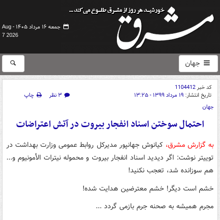
جمعه ۱۶ مرداد ۱۴۰۵ -
Aug
7 2026
جهان
کد خبر
1104412
تاریخ انتشار:
۱۹ مرداد ۱۳۹۹ - ۱۳:۲۵
۳ نظر
چاپ
جهان
احتمال سوختن اسناد انفجار بیروت در آتش اعتراضات
به گزارش مشرق،
کیانوش جهانپور مدیرکل روابط عمومی وزارت بهداشت در
توییتر نوشت: اگر دیدید اسناد انفجار بیروت و محموله نیترات الأمونیوم و...
هم سوزانده شد، تعجب نکنید!
خشم است دیگر! خشم معترضین هدایت شده!
مجرم همیشه به صحنه جرم بازمی گردد ...