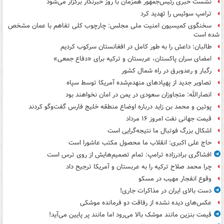
نشست خبری رئیس‌جمهور همزمان با روز خبرنگار برگزار می‌شود
ترامپ سوئیس را تهدید کرد
سخنگوی کمیسیون امنیت ملی مجلس: چارچوب کلی تفاهم با عمان مشخص
شده است
طالبان: داعش را به طور کامل در افغانستان سرکوب کردیم
امضای سران پاکستان، عربستان و ترکیه برای «دفاع جمعی»
رگبار و رعدوبرق در راه شمال کشور
تصاویر جدید از پهپادهای منهدم‌شده آمریکا توسط سپاه
انصارالله: متجاوزان سعودی در یمن در امان نخواهند بود
پوتین و محمد بن زاید درباره اوضاع منطقه خلیج فارس گفت‌وگو کردند
قیمت جهانی نفت امروز ۱۶ مرداد
اشکال بزرگ فوتبال ما نتیجه‌گرایی است
حاج علی اکبری: انقلاب ما محصول مکتب عاشورا است
افشاگری برادرزاده ترامپ: تمام تصمیم‌هایش از روی ترس است
چرا محمد صلاح ترکیه را به عربستان و آمریکا ترجیح داد
وقوع انفجار مهیب در مسکو
دست بالای ایران در مذاکرات جاری!
عکس‌های دیده نشده از رفاقت دو فرمانده‌ موشکی
قیمت بنزین مانند موشک بالا می‌رود اما مانند پر پایین می‌آید!