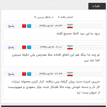
نظرات
انتشار یافته: 3
در انتظار بررسی: 0
پاسخ
۱۳:۳۳ - ۱۳۹۹/۰۵/۱۹
3
45
درود به این مرد کاملا صحیح گفته
پاسخ
۲۱:۰۱ - ۱۳۹۹/۰۵/۱۹
0
0
تو چند جا دیگه هم این اتفاق افتاده مثلا معترضن ولی دقیقا میدونن
کجا باید برن
پاسخ
۲۲:۳۹ - ۱۳۹۹/۰۵/۱۹
0
1
حریری خبیث دست پیش گرفته پس نیافته. انبار کردن محموله نیترات
کار دار و دسته خودش بوده حالا طلبکار شده. نوکر سعودی و صهیونیست
از حیوان پست تره