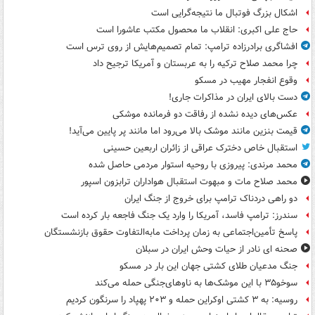
اشکال بزرگ فوتبال ما نتیجه‌گرایی است
حاج علی اکبری: انقلاب ما محصول مکتب عاشورا است
افشاگری برادرزاده ترامپ: تمام تصمیم‌هایش از روی ترس است
چرا محمد صلاح ترکیه را به عربستان و آمریکا ترجیح داد
وقوع انفجار مهیب در مسکو
دست بالای ایران در مذاکرات جاری!
عکس‌های دیده نشده از رفاقت دو فرمانده‌ موشکی
قیمت بنزین مانند موشک بالا می‌رود اما مانند پر پایین می‌آید!
استقبال خاص دخترک عراقی از زائران اربعین حسینی
محمد مرندی: پیروزی با روحیه استوار مردمی حاصل شده
محمد صلاح مات و مبهوت استقبال هواداران ترابزون اسپور
دو راهی دردناک ترامپ برای خروج از جنگ ایران
سندرز: ترامپ فاسد، آمریکا را وارد یک جنگ فاجعه بار کرده است
پاسخ تأمین‌اجتماعی به زمان پرداخت مابه‌التفاوت حقوق بازنشستگان
صحنه ای نادر از حیات وحش ایران در سبلان
جنگ مدعیان طلای کشتی جهان این بار در مسکو
سوخو۳۵ با این موشک‌ها به ناوهای‌جنگی حمله می‌کند
روسیه: به ۳ کشتی اوکراین حمله و ۲۰۳ پهپاد را سرنگون کردیم