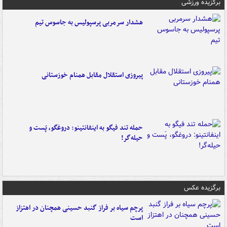
برگزیده ورزشی
هشدار سرمربی پرسپولیس به جاسوس تیم
پیروزی استقلال مقابل همنام خوزستانی
حمله تند فیگو به اینفانتینو: دروغگو، پَست‌ و
حیله‌گر!
برگزیده عکس
پرچم سیاه بر فراز گنبد حسینی همچنان در اهتزاز
است