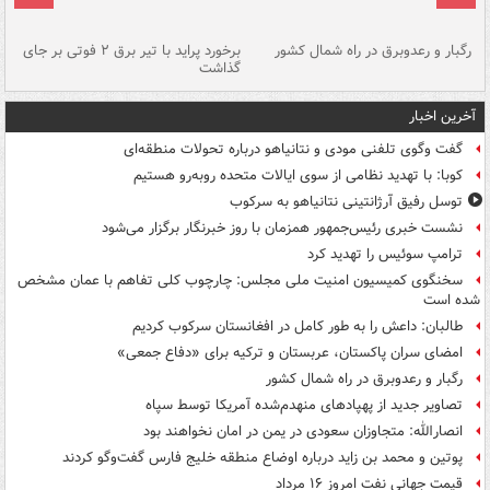
رگبار و رعدوبرق در راه شمال کشور
برخورد پراید با تیر برق ۲ فوتی بر جای
گذاشت
گر
آخرین اخبار
گفت وگوی تلفنی مودی و نتانیاهو درباره تحولات منطقه‌ای
کوبا: با تهدید نظامی از سوی ایالات متحده روبه‌رو هستیم
توسل رفیق آرژانتینی نتانیاهو به سرکوب
نشست خبری رئیس‌جمهور همزمان با روز خبرنگار برگزار می‌شود
ترامپ سوئیس را تهدید کرد
سخنگوی کمیسیون امنیت ملی مجلس: چارچوب کلی تفاهم با عمان مشخص
شده است
طالبان: داعش را به طور کامل در افغانستان سرکوب کردیم
امضای سران پاکستان، عربستان و ترکیه برای «دفاع جمعی»
رگبار و رعدوبرق در راه شمال کشور
تصاویر جدید از پهپادهای منهدم‌شده آمریکا توسط سپاه
انصارالله: متجاوزان سعودی در یمن در امان نخواهند بود
پوتین و محمد بن زاید درباره اوضاع منطقه خلیج فارس گفت‌وگو کردند
قیمت جهانی نفت امروز ۱۶ مرداد