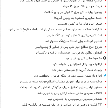
ترامپ مقاله‌ای را با عنوان پیروزی خیالی در جنگ ایران بازنشر کرد
قیمت جهانی طلا امروز ۱۶ مرداد
برخورد پراید با تیر برق ۲ فوتی بر جای گذاشت
حمله سایبری گسترده به بورس آمریکا
صنعا: نیروهای ما در کمین‌ هستند
تلگراف: جنگ علیه ایران ممکن است به یکی از اشتباهات تاریخ تبدیل شود
ثبت تاریخی‌ترین کاهش تردد در تنگه هرمز
تنظیم قولنامه برای اسناد سبزرنگ ممنوع شد
شروع تلخ مدافع تیم ملی پس از جدایی از پرسپولیس
امضای توافق دفاعی بین عربستان، ترکیه و پاکستان
۱۰ خوشحالی گل زودتر از موعد
ایتالیا خرید رادار اسرائیلی را متوقف کرد
واردات نفت آمریکا از عربستان صفر شد
اجازه باز شدن مسیر دوم در تنگه هرمز را نخواهیم داد
درخواست عامری برای تعویق عملیات انتقام‌جویانه علیه عربستان
دستور ترامپ برای تحقیق درباره چگونگی افشای کمبود تسلیحات
ائتلاف سعودی مدعی حمله ارتش یمن به نجران شد
هشدار سرمربی پرسپولیس به جاسوس تیم
۲۲ کشته و زخمی بر اثر تیراندازی در یک مدرسه در تایلند+ فیلم