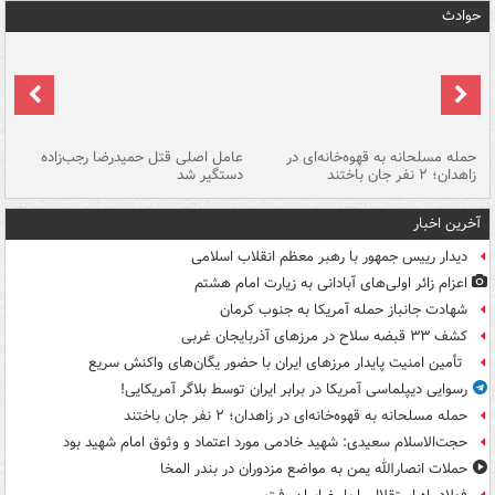
حوادث
حمله مسلحانه به قهوه‌خانه‌ای در
عامل اصلی قتل حمیدرضا رجب‌زاده
گر
زاهدان؛ ۲ نفر جان باختند
دستگیر شد
نا
آخرین اخبار
دیدار رییس جمهور با رهبر معظم انقلاب اسلامی
اعزام زائر اولی‌های آبادانی به زیارت امام هشتم
شهادت جانباز حمله آمریکا به جنوب کرمان
کشف ۳۳ قبضه سلاح در مرزهای آذربایجان غربی
تأمین امنیت پایدار مرزهای ایران با حضور یگان‌های واکنش سریع
رسوایی دیپلماسی آمریکا در برابر ایران توسط بلاگر آمریکایی!
حمله مسلحانه به قهوه‌خانه‌ای در زاهدان؛ ۲ نفر جان باختند
حجت‌الاسلام سعیدی: شهید خادمی مورد اعتماد و وثوق امام شهید بود
حملات انصارالله یمن به مواضع مزدوران در بندر المخا