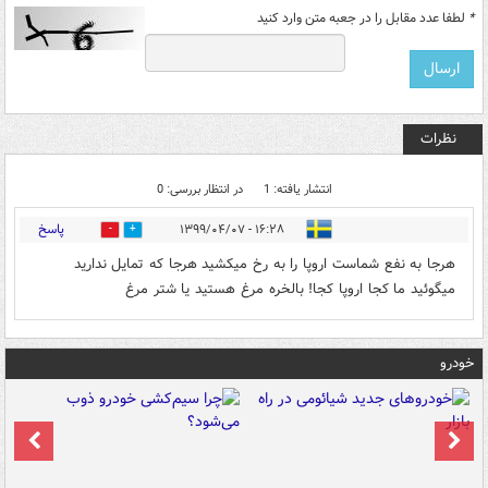
*
لطفا عدد مقابل را در جعبه متن وارد کنید
نظرات
انتشار یافته: 1
در انتظار بررسی: 0
پاسخ
۱۶:۲۸ - ۱۳۹۹/۰۴/۰۷
6
0
هرجا به نفع شماست اروپا را به رخ میکشید هرجا که تمایل ندارید
میگوئید ما کجا اروپا کجا! بالخره مرغ هستید یا شتر مرغ
خودرو