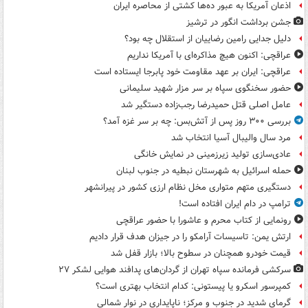
اذعان آمریکا به عبور ده‌ها کشتی از محاصره ایران
جشن برداشت انگور در ترشیز
دلیل جدایی رامین رضاییان از استقلال چه بود؟
عراقچی: اکنون هیچ مذاکره‌ای با آمریکا نداریم
عراقچی: ایران بر عهد مقاومت خود پابرجا ایستاده است
حضور سخنگوی سپاه بر سر مزار شهید سلیمانی
عامل اصلی قتل حمیدرضا رجب‌زاده دستگیر شد
بررسی ۳۰۰ روز پس از آتش‌بس: چه بر سر غزه آمد؟
مرد سال والیبال آسیا انتخاب شد
عادی‌سازی تولید زیرزمینی در نمایش خانگی
حمله اسرائیل به شهرستان نبطیه در جنوب لبنان
دستگیری متهم متواری مخل نظام ارزی کشور در پیرانشهر
ترامپ در دام ایران افتاده است!
رونمایی از کتاب محرم و عاشورا با حضور عراقچی
ارتش یمن: تاسیسات آرامکو را در جیزان هدف قرار دادیم
قیمت خودرو همچنان در سطوح بالا؛ بازار قفل شد
سرکشی فرمانده سپاه تهران از گردان‌های پدافند هوایی لشکر ۲۷
کمپرسور اسکرو یا پیستونی: کدام انتخاب بهتری است؟
گرمای شدید در جنوب و مرکز؛ ناپایداری در نوار شمالی