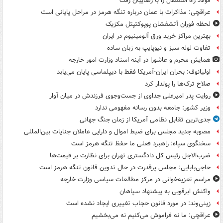
فولاد راه استقلال را با رضاییان رفت
عراقچی: مذاکرات با عمان درباره تنگه هرمز در مراحل پایانی است
لحظه فوران آتشفشان پوپوکتپتل مکزیک
بهترین مراکز خرید ورق آلومینیوم در ایران
تفاوت لوله سبز و نیوپایپ به زبان ساده
همایش محرم و عاشورا در آینه اسناد وزارت امور خارجه
اولیانوف: بحران ایران-آمریکا فقط با دیپلماسی پایان می‌یابد
صلاح ترک‌ها را پولدار کرد
روایت پدر امیرعلی جداوی از جست‌وجوی فرزندش در میان آوار
وزیر کشور: جامعه بدون رسانه مفهومی ندارد
جدی‌ترین تقابل نظامی آمریکا از زمان جنگ جهانی
مصوبه جدید مجلس برای ضبط اموال و دارایی عاملان جنایات بین‌المللی
سخنگوی سپاه: راهبرد فعلی ما حفظ تنگه هرمز است
ضرب‌الاجل رئیس کل دادگستری تهران برای نظارت بر قیمت‌ها
حاجی‌بابایی: مجلس پرقدرت در حال تدوین قانون تنگه هرمز است
مراسم تعزیه‌خوانی در مرکز مطالعات سیاسی وزارت خارجه
واکنش ابرقویی به پیشنهاد سپاهان
زینی‌وند: در مورد قانون حجاب تغییری ایجاد نشده است
عراقچی: ما نه فراموش می‌کنیم نه می‌بخشیم