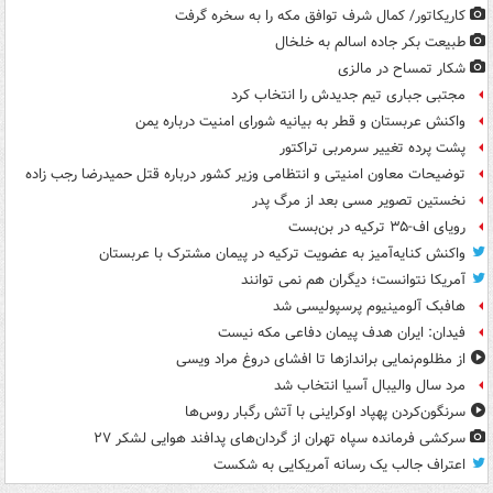
کاریکاتور/ کمال شرف توافق مکه را به سخره گرفت
طبیعت بکر جاده اسالم به خلخال
شکار تمساح در مالزی
مجتبی جباری تیم جدیدش را انتخاب کرد
واکنش عربستان و قطر به بیانیه شورای امنیت درباره یمن
پشت پرده تغییر سرمربی تراکتور
توضیحات معاون امنیتی و انتظامی وزیر کشور درباره قتل حمیدرضا رجب زاده
نخستین تصویر مسی بعد از مرگ پدر
رویای اف-۳۵ ترکیه در بن‌بست
واکنش کنایه‌آمیز به عضویت ترکیه در پیمان مشترک با عربستان
آمریکا نتوانست؛ دیگران هم نمی توانند
هافبک آلومینیوم پرسپولیسی شد
فیدان: ایران هدف پیمان دفاعی مکه نیست
از مظلوم‌نمایی براندازها تا افشای دروغ مراد ویسی
مرد سال والیبال آسیا انتخاب شد
سرنگون‌کردن پهپاد اوکراینی با آتش رگبار روس‌ها
سرکشی فرمانده سپاه تهران از گردان‌های پدافند هوایی لشکر ۲۷
اعتراف جالب یک رسانه آمریکایی به شکست