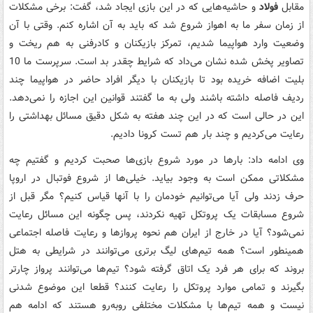
مقابل
فولاد
و حاشیه‌هایی که در این بازی ایجاد شد، گفت: برخی مشکلات
از زمان سفر ما به اهواز شروع شد که باید به آن اشاره کنم. وقتی با آن
وضعیت وارد هواپیما شدیم، تمرکز بازیکنان و کادرفنی به هم ریخت و
تصاویر پخش شده نشان می‌داد که شرایط چقدر بد است. سرپرست ما 10
بلیت اضافه خریده بود تا بازیکنان با دیگر افراد حاضر در هواپیما چند
ردیف فاصله داشته باشند ولی به ما گفتند قوانین این اجازه را نمی‌دهد.
این در حالی است که در این چند هفته به شکل دقیق مسائل بهداشتی را
رعایت می‌کردیم و چند بار هم تست کرونا دادیم.
وی ادامه داد: بارها در مورد شروع بازی‌ها صحبت کردیم و گفتیم چه
مشکلاتی ممکن است به وجود بیاید. خیلی‌ها از شروع فوتبال در اروپا
حرف زدند ولی آیا می‌توانیم خودمان را با آنها قیاس کنیم؟ مگر قبل از
شروع مسابقات یک پروتکل تهیه نکردند، پس چگونه این مسائل رعایت
نمی‌شود؟ آیا در خارج از ایران هم نحوه پروازها و رعایت فاصله اجتماعی
همینطور است؟ همه تیم‌های لیگ برتری می‌توانند در شرایطی به هتل
بروند که برای هر فرد یک اتاق گرفته شود؟ تیم‌ها می‌توانند پرواز چارتر
بگیرند و تمامی موارد پروتکل را رعایت کنند؟ قطعا این موضوع شدنی
نیست و همه تیم‌ها با مشکلات مختلفی روبه‌رو هستند که ادامه هم