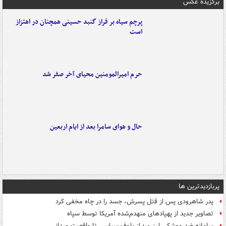
برگزیده عکس
پرچم سیاه بر فراز گنبد حسینی همچنان در اهتزاز
است
حرم امیرالمومنین محیای آخر صفر شد
حال و هوای سامرا بعد از ایام اربعین
پربازدیدترین ها
پدر شاهرودی پس از قتل پسرش، جسد را در چاه مخفی کرد
تصاویر جدید از پهپادهای منهدم‌شده آمریکا توسط سپاه
سامانه ضد موشکی لیزری؛ از بلوف سیاسی تا واقعیت میدانی