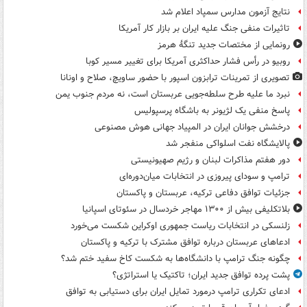
نتایج آزمون مدارس سمپاد اعلام شد
تاثیرات منفی جنگ علیه ایران بر بازار کار آمریکا
رونمایی از مختصات جدید تنگۀ هرمز
روبیو در رأس فشار حداکثری آمریکا برای تغییر مسیر کوبا
تصویری از تمرینات ترابزون اسپور با حضور ساویچ، صلاح و اونانا
نبرد ما علیه طرح سلطه‌جویی عربستان است، نه مردم جنوب یمن
پاسخ منفی یک لژیونر به باشگاه پرسپولیس
درخشش جوانان ایران در المپیاد جهانی هوش مصنوعی
پالایشگاه نفت اسلواکی منفجر شد
دور هفتم مذاکرات لبنان و رژیم صهیونیستی
ترامپ و سودای پیروزی در انتخابات میان‌دوره‌ای
جزئیات توافق دفاعی ترکیه، عربستان و پاکستان
بلاتکلیفی بیش از ۱۳۰۰ مهاجر خردسال در سئوتای اسپانیا
زلنسکی در انتخابات ریاست جمهوری اوکراین شکست می‌خورد
ادعاهای عربستان درباره توافق مشترک با ترکیه و پاکستان
چگونه جنگ ترامپ با دانشگاه‌ها به شکست کاخ سفید ختم شد؟
پشت پرده توافق جدید ایران؛ تاکتیک یا استراتژی؟
ادعای تکراری ترامپ درمورد تمایل ایران برای دستیابی به توافق