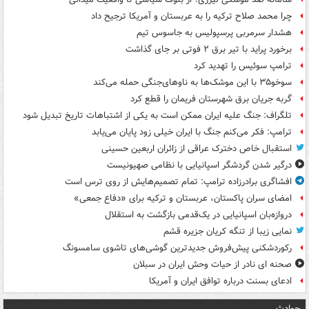
چرا محمد صلاح ترکیه را به عربستان و آمریکا ترجیح داد
هشدار سرمربی پرسپولیس به جاسوس تیم
برخورد پراید با تیر برق ۲ فوتی بر جای گذاشت
ترامپ سوئیس را تهدید کرد
سوخو۳۵ با این موشک‌ها به ناوهای‌جنگی حمله می‌کند
گربه جریان برق شهرستان فریمان را قطع کرد
تلگراف: جنگ علیه ایران ممکن است به یکی از اشتباهات تاریخ تبدیل شود
ترامپ: فکر می‌کنم جنگ با ایران خیلی زود پایان می‌یابد
استقبال خاص دخترک عراقی از زائران اربعین حسینی
درگیر شدن گردشگر اسپانیایی با نظامی صهیونیست
افشاگری برادرزاده ترامپ: تمام تصمیم‌هایش از روی ترس است
امضای سران پاکستان، عربستان و ترکیه برای «دفاع جمعی»
دروازه‌بان اسپانیایی در یک‌قدمی بازگشت به استقلال
نمایی زیبا از تنگه کریان جزیره قشم
رکوردشکنی پیش‌فروش جدیدترین گوشی‌های تاشوی سامسونگ
صحنه ای نادر از حیات وحش ایران در سبلان
ادعای بسنت درباره توافق ایران و آمریکا
حوادث