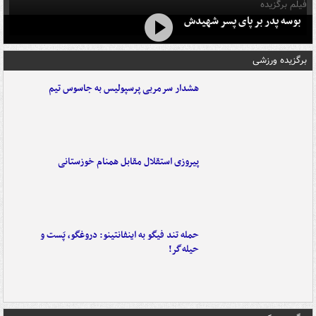
فیلم برگزیده
بوسه‌ پدر بر پای پسر شهیدش
برگزیده ورزشی
هشدار سرمربی پرسپولیس به جاسوس تیم
پیروزی استقلال مقابل همنام خوزستانی
حمله تند فیگو به اینفانتینو: دروغگو، پَست‌ و
حیله‌گر!