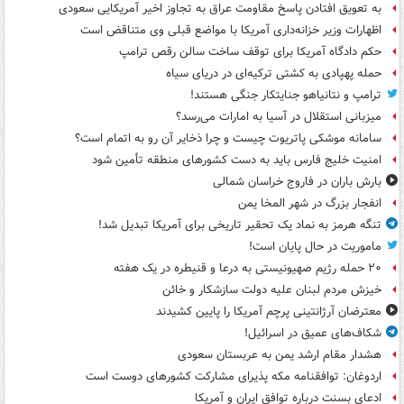
به تعویق افتادن پاسخ مقاومت عراق به تجاوز اخیر آمریکایی سعودی
اظهارات وزیر خزانه‌داری آمریکا با مواضع قبلی وی متناقض است
حکم دادگاه آمریکا برای توقف ساخت سالن رقص ترامپ
حمله پهپادی به کشتی ترکیه‌ای در دریای سیاه
ترامپ و نتانیاهو جنایتکار جنگی هستند!
میزبانی استقلال در آسیا به امارات می‌رسد؟
سامانه موشکی پاتریوت چیست و چرا ذخایر آن رو به اتمام است؟
امنیت خلیج فارس باید به دست کشورهای منطقه تأمین شود
بارش باران در فاروج خراسان شمالی
انفجار بزرگ در شهر المخا یمن
تنگه هرمز به نماد یک تحقیر تاریخی برای آمریکا تبدیل شد!
ماموریت در حال پایان است!
۲۰ حمله رژیم صهیونیستی به درعا و قنیطره در یک هفته
خیزش مردم لبنان علیه دولت سازشکار و خائن
معترضان آرژانتینی پرچم آمریکا را پایین کشیدند
شکاف‌های عمیق در اسرائیل!
هشدار مقام ارشد یمن به عربستان سعودی
اردوغان: توافقنامه مکه پذیرای مشارکت کشورهای دوست است
ادعای بسنت درباره توافق ایران و آمریکا