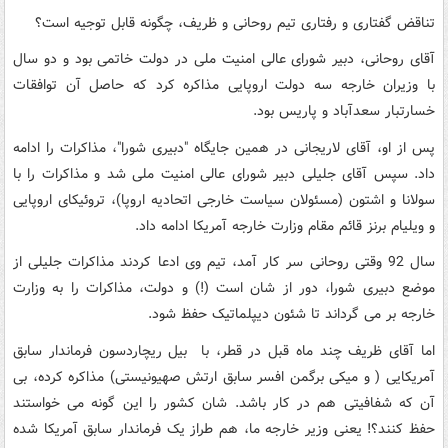
تناقض گفتاری و رفتاری تیم روحانی و ظریف، چگونه قابل توجیه است؟
آقای روحانی، دبیر شورای عالی امنیت ملی در دولت خاتمی بود و دو سال
با وزیران خارجه سه دولت اروپایی مذاکره کرد که حاصل آن توافقات
خسارتبار سعدآباد و پاریس بود.
پس از او، آقای لاریجانی در همین جایگاه "دبیری شورا"، مذاکرات را ادامه
داد. سپس آقای جلیلی دبیر شورای عالی امنیت ملی شد و مذاکرات را با
سولانا و اشتون (مسئولان سیاست خارجی اتحادیه اروپا)، تروئیکای اروپایی
و ویلیام برنز قائم مقام وزارت خارجه آمریکا ادامه داد.
سال 92 وقتی روحانی سر کار آمد، تیم وی ادعا کردند مذاکرات جلیلی از
موضع دبیری شورا، دور از شان است (!) و دولت، مذاکرات را به وزارت
خارجه بر می گرداند تا شئون دیپلماتیک حفظ شود.
اما آقای ظریف چند ماه قبل در قطر، با بیل ریچاردسون فرماندار سابق
آمریکایی ( و میکی برگمن افسر سابق ارتش صهیونیستی) مذاکره کرده، بی
آن که شفافیتی هم در کار باشد. شان کشور را این گونه می خواستند
حفظ کنند؟! یعنی وزیر خارجه ما، هم طراز یک فرماندار سابق آمریکا شده