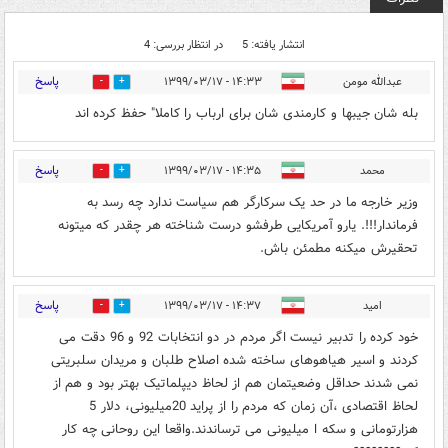
انتشار یافته: 5
در انتظار بررسی: 4
پاسخ
عبدالله مومن
۱۴:۳۳ - ۱۳۹۹/۰۳/۱۷
1
24
بله شان جیبها و کارمندی شان برای ارباب را کاملا" حفظ کرده اند
پاسخ
محمد
۱۴:۳۵ - ۱۳۹۹/۰۳/۱۷
0
34
وزیر خارجه ما در حد یک سرکارگر هم سیاست ندارد چه رسد به
فرماندار!!!. یارو آمریکایی طرفشو درست شناخته هر چقدر که میتونه
تحقیرش میکنه مطمئن باش.
پاسخ
امید
۱۴:۳۷ - ۱۳۹۹/۰۳/۱۷
1
40
خود کرده را تدبیر نیست اگر مردم در دو انتخابات 92 و 96 دقت می
کردند و اسیر هیاهوهای ساخته شده اصلاح طلبان و مریدان سلبریتی
نمی شدند حداقل وضعیتمان هم از لحاظ دیپلماتیک بهتر بود و هم از
لحاظ اقتصادی ،آن زمان که مردم را از پراید 20میلیونی، دلار 5
هزارتومانی و سکه ا میلیونی می ترساندند.واقعا این روحانی چه کار