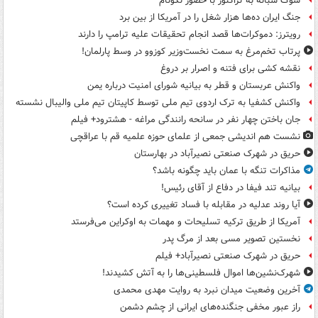
شوک شبانه به تراکتور با حضور نکونام
جنگ ایران ده‌ها هزار شغل را در آمریکا از بین برد
رویترز: دموکرات‌ها قصد انجام تحقیقات علیه ترامپ را دارند
پرتاب تخم‌مرغ به سمت نخست‌وزیر کوزوو در وسط پارلمان!
نقشه کشی برای فتنه و اصرار بر دروغ
واکنش عربستان و قطر به بیانیه شورای امنیت درباره یمن
واکنش کشفیا به ترک اردوی تیم ملی توسط کاپیتان تیم ملی والیبال نشسته
جان باختن چهار نفر در سانحه رانندگی مراغه - هشترود+ فیلم
نشست هم اندیشی جمعی از علمای حوزه علمیه قم با عراقچی
حریق در شهرک صنعتی نصیرآباد در بهارستان
مذاکرات تنگه با عمان باید چگونه باشد؟
بیانیه تند فیفا در دفاع از آقای رئیس!
آیا روند عدلیه در مقابله با فساد تغییری کرده است؟
آمریکا از طریق ترکیه تسلیحات و مهمات به اوکراین می‌فرستد
نخستین تصویر مسی بعد از مرگ پدر
حریق در شهرک صنعتی نصیرآباد+ فیلم
شهرک‌نشین‌ها اموال فلسطینی‌ها را به آتش کشیدند!
آخرین وضعیت میدان نبرد به روایت مهدی محمدی
راز عبور مخفی جنگنده‌های ایرانی از چشم دشمن