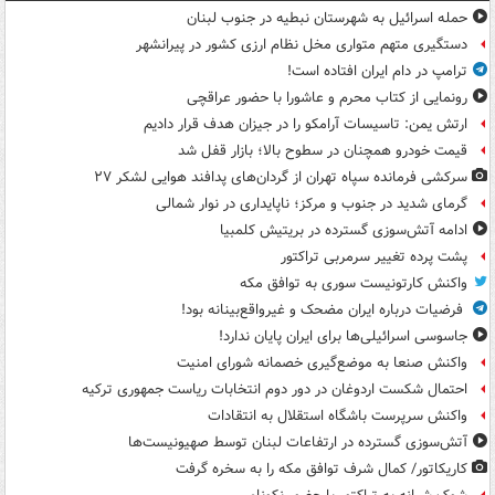
حمله اسرائیل به شهرستان نبطیه در جنوب لبنان
دستگیری متهم متواری مخل نظام ارزی کشور در پیرانشهر
ترامپ در دام ایران افتاده است!
رونمایی از کتاب محرم و عاشورا با حضور عراقچی
ارتش یمن: تاسیسات آرامکو را در جیزان هدف قرار دادیم
قیمت خودرو همچنان در سطوح بالا؛ بازار قفل شد
سرکشی فرمانده سپاه تهران از گردان‌های پدافند هوایی لشکر ۲۷
گرمای شدید در جنوب و مرکز؛ ناپایداری در نوار شمالی
ادامه آتش‌سوزی گسترده در بریتیش کلمبیا
پشت پرده تغییر سرمربی تراکتور
واکنش کارتونیست سوری به توافق مکه
فرضیات درباره ایران مضحک و غیرواقع‌بینانه بود!
جاسوسی اسرائیلی‌ها برای ایران پایان ندارد!
واکنش صنعا به موضع‌گیری خصمانه شورای امنیت
احتمال شکست اردوغان در دور دوم انتخابات ریاست جمهوری ترکیه
واکنش سرپرست باشگاه استقلال به انتقادات
آتش‌سوزی گسترده در ارتفاعات لبنان توسط صهیونیست‌ها
کاریکاتور/ کمال شرف توافق مکه را به سخره گرفت