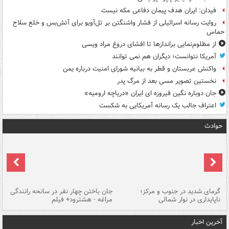
فیدان: ایران هدف پیمان دفاعی مکه نیست
روایت رسانه اسرائیلی از فشار واشنگتن بر تل‌آویو برای آتش‌بس و خلع سلاح
حماس
از مظلوم‌نمایی براندازها تا افشای دروغ مراد ویسی
آمریکا نتوانست؛ دیگران هم نمی توانند
واکنش عربستان و قطر به بیانیه شورای امنیت درباره یمن
نخستین تصویر مسی بعد از مرگ پدر
جان دوباره نگین فیروزه ای ایران «دریاچه ارومیه»
اعتراف جالب یک رسانه آمریکایی به شکست
حوادث
گرمای شدید در جنوب و مرکز؛
جان باختن چهار نفر در سانحه رانندگی
حر
ناپایداری در نوار شمالی
مراغه - هشترود+ فیلم
به
آخرین اخبار