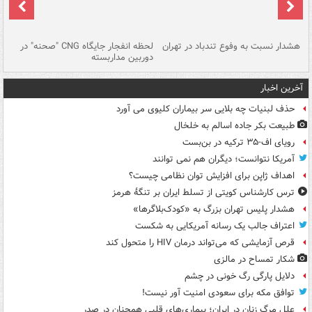
ای
هشدار نسبت به وفوع تندباد در تهران
لحظه انفجار جایگاه CNG "صحنه" در
دس
دوربین مداربسته
ات
آخرین اخبار
حذف لبنیات چه بلایی سر بیماران کلیوی می آورد
طبیعت بکر جاده اسالم به خلخال
رویای اف-۳۵ ترکیه در بن‌بست
آمریکا نتوانست؛ دیگران هم نمی توانند
اهداف ژاپن برای افزایش توان نظامی چیست؟
ترس کارشناس کویتی از تسلط ایران بر تنگۀ هرمز
هشدار پلیس تهران بزرگ به «کودک‌بلاگرها»
اعتراف جالب یک رسانه آمریکایی به شکست
قرص آزمایشی که می‌تواند درمان HIV را متحول کند
شکار تمساح در مالزی
دلایل پارگی رگ خونی در چشم
توافق مکه برای سعودی امنیت آور نیست!
علل مرگ زنان در ایران؛ بیماری‌های قلبی همچنان در صدر