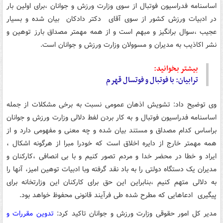
اساسنامه فدراسیون فوتبال از سوی وزارت ورزش و جوانان ،برای اولین بار
در ادبیات ورزش کشور از سوی آقای دکتر دادکان بیان شده و بسیار
عجیب ،سوال برانگیز و مبهم است و از همه مهمتر مصداق بارز توهین و
نشر اکاذیب به مدیران و مسوولان وزارت ورزش و جوانان است.
بیشتر بخوانید:
ترابیان: با فوتبال و فوتسال قهرم
وی توضیح داد: تشویش اذهان عمومی نسبت به برخی مشکلات از جمله
اساسنامه فدراسیون فوتبال و به کار بردن لفط دلالی وزارت ورزش و جوانان
براساس کدام مصداق و مستند بیان شده و چه معنی و مفهومی دارد و از
همه مهمتر خارج از دایره اخلاق است که خودرا مبرا از هرگونه اشکال ،
ایراد و خطا در محضر خدا و مردم تصور کنیم و با بی انصافی ،کارکنان و
مدیران یک دستگاه دولتی را به باد نقد گرفته وبا ادبیات توهین امیز، آنها را
به دلالی متهم کنیم ،بنابراین این حق برای کارکنان این وزارتخانه برای
پیگیری ادعاهایی که مطرح شده طی فرآیند قانونی محفوظ خواهد بود.
مدیر کل امور حقوقی وزارت ورزش و جوانان تاکید کرد:
تدوین مقررات و