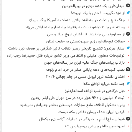
میدان‌داری یک دهه نودی در بین‌الحرمین
از غزه بگویید...! حتی با یک توییت!
جنگ تاج و تخت در منطقه؛ وقتی اعتماد به آمریکا رنگ می‌بازد
رسانه عبری: نتانیاهو دست به رفتارهای انتحاری انتخاباتی می‌زند
از مظلوم‌نمایی براندازها تا افشای دروغ مراد ویسی
حملات توپخانه‌ای رژیم صهیونیستی به جنوب لبنان
صفار هرندی: تشییع تاریخی رهبر انقلاب تاثیر شگرفی بر صحنه نبرد داشت
توضیحات معاون امنیتی و انتظامی وزیر کشور درباره قتل حمیدرضا رجب زاده
بازتاب پیامدهای جنگ علیه ایران در رسانه‌های جهان
نصب کتیبه‌های دهه پایانی صفر در حرم امام رئوف
افشای نقشه ترور لیونل مسی در جام جهانی ۲۰۲۶
چند نکته درباره توافق مکه!
دبل درگاهی در شب توقف استانداردلیژ
ثبت ۲ میلیون و ۹۲۰ هزار تردد در مرز مهران طی ایام اربعین
یمن: تشکیل ائتلاف مانع مجازات عربستان بخاطر جنایاتش نمی‌شود
فیدان: ایران هدف پیمان دفاعی مکه نیست
شوخی حاج‌قاسم با خبرنگار در عملیات آزادسازی بوکمال
امیرحسین طاهری راهی پرسپولیس شد