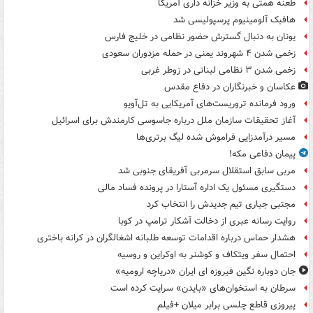
طعنه همتی به وزیر خزانه داری آمریکا
هافبک آلومینیوم پرسپولیسی شد
یونان به دنبال گسترش حضور نظامی در خلیج فارس
زخمی شدن ۴ شهروند یمنی در حمله مزدوران سعودی
زخمی شدن ۳ نظامی لبنانی در زوطر غربی
عکاسان و خبرنگاران در دفاع مقدس
ورود فرمانده تروریست‌های آمریکایی به تل‌آویو
آغاز تحقیقات سازمان ملل درباره جاسوسی کارمندش برای اسرائیل
مسیر درآمدزایی فراموش شده لیگ برتری‌ها
پیمان دفاعی مکه!
مربی سابق استقلال سرمربی آفریقای جنوبی شد
دستگیری مسئول یک اداره آستارا در پرونده فساد مالی
مجتبی جباری تیم جدیدش را انتخاب کرد
روایت رسانه عبری از دخالت آشکار ترامپ در کوبا
هشدار حماس درباره اقدامات توسعه طلبانه اشغالگران در کرانه باختری
احتمال سفر ویتکاف و کوشنر به اوکراین و روسیه
جان دوباره نگین فیروزه ای ایران «دریاچه ارومیه»
سرطان به استخوان‌های «بایدن» سرایت کرده است
پیروزی قاطع چلسی برابر میلان +فیلم