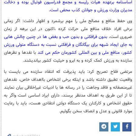
اساسنامه برعهده هیات رئیسه و مجمع فدراسیون فوتبال بوده و دخالت
مدیران وزارت ورزش و جوانان کذب محض است.
وی حفظ منافع و مصالح ملی را مهم برشمرد و اظهار داشت: اگر زمانی
برخی افراد خلاف منافع ملی حرکت کرده ،اکنون در این برهه از زمان
ضروری است،
بدون فرافکنی و بدون حب و بغض ها در چنین چالش هایی
به جای ایجاد شبهه برای بیگانگان و فرافکنی نسبت به دستگاه متولی ورزش
کشور، منافع ملی و بین المللی کشورمان حکم می کند
با نقدها و نظرهای
سازنده به ورزش کمک کرده و به ابرو و حیثیت کشور بیاندیشند.
مرتضی فلاح تصریح کرد: باید پذیرفت که انتقاد سازنده می بایست با
واقعیت تطبیق داشته باشد و اینکه برخی اشخاص بااهداف خاص، نقدهای
غیرمنصفانه و فاقد وجاهت را در رسانه ها با ادبیات غیراخلاقی بیان نمایند
تا از این طریق به اهداف مدنظر برسند، دارای ایراد اساسی است واگر به
حقوق اشخاص و کارکنان یک دستگاه دولتی انتقادی هست، باید با رعایت
موارد قانونی و عدل و انصاف سخن بگوئیم.