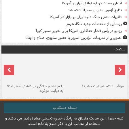
ادعای بسنت درباره توافق ایران و آمریکا
نتایج آزمون مدارس سمپاد اعلام شد
تاثیرات منفی جنگ علیه ایران بر بازار کار آمریکا
رونمایی از مختصات جدید تنگۀ هرمز
روبیو در رأس فشار حداکثری آمریکا برای تغییر مسیر کوبا
تصویری از تمرینات ترابزون اسپور با حضور ساویچ، صلاح و اونانا
سلامت
مراقب علائم هپاتیت باشید!
باغچه‌های خانگی در کاهش خطر ابتلا
چر
به دیابت موثرند
خا
نسخه دسکتاپ
کليه حقوق اين سايت متعلق به پایگاه خبري-تحليلي مشرق نيوز می باشد و
استفاده از مطالب آن با ذکر منبع بلامانع است.