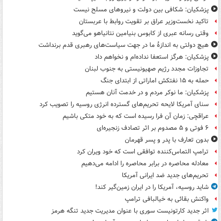
پزشکیان: شکافی بین دولت و نیروهای مسلح نیست
تاکید نخست‌وزیر عراق بر تقویت روابط با عربستان
وقتی رسانه عبری از کابوس بنیامین نتانیاهو می‌گوید
هیچ دولتی به اندازۀ ما در جهت سیاست‌های رهبری قدم برنداشت
پزشکیان: هرگز استعفا نداده‌ام و نخواهم داد
تجاوزات مجدد رژیم صهیونیستی به جنوب لبنان
حمله به ۱۵ نفتکش‌ اماراتی از ابتدای جنگ
پزشکیان: ما نوکر مردم و در خدمت آنان هستیم
سنای آمریکا لایحه تحریم‌های گسترده انرژی روسیه را تصویب کرد
عراقچی: زمان آن فرا رسیده است که به خود متکی باشیم
۶ فوتی و ۵ مصدوم بر اثر تصادف زنجیره‌ای
بدون تعارف با پدر و پسر قهرمان
ترامپ التماس‌کننده توافقی است که خود ویران کرد
معادله محاصره در برابر محاصره را ادامه می‌دهیم
تحریم‌های جدید ضد ایرانی آمریکا
شاید روسیه، آمریکا را در ایران زمین‌گیر کند!
واکنش بقائی به خیالبافی ترامپ
اثر جدید کارتونیست سوری با عنوان مدیریت جدید تنگه هرمز