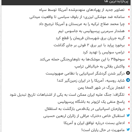
پربازدیدترین ها
تصاویر جدید از پهپادهای منهدم‌شده آمریکا توسط سپاه
سامانه ضد موشکی لیزری؛ از بلوف سیاسی تا واقعیت میدانی
چرا محمد صلاح ترکیه را به عربستان و آمریکا ترجیح داد
هشدار سرمربی پرسپولیس به جاسوس تیم
گربه جریان برق شهرستان فریمان را قطع کرد
برخورد پراید با تیر برق ۲ فوتی بر جای گذاشت
ترامپ سوئیس را تهدید کرد
سوخو۳۵ با این موشک‌ها به ناوهای‌جنگی حمله می‌کند
واکنش بقائی به خیالبافی ترامپ
درگیر شدن گردشگر اسپانیایی با نظامی صهیونیست
شاید روسیه، آمریکا را در ایران زمین‌گیر کند!
انفجار بزرگ در شهر المخا یمن
تلگراف: جنگ علیه ایران ممکن است به یکی از اشتباهات تاریخ تبدیل شود
پاسخ منفی یک لژیونر به باشگاه پرسپولیس
دروازه‌بان اسپانیایی در یک‌قدمی بازگشت به استقلال
استقبال خاص دخترک عراقی از زائران اربعین حسینی
ادعای بسنت درباره توافق ایران و آمریکا
ماموریت در حال پایان است!