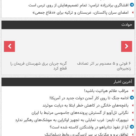
افشاگری برادرزاده ترامپ: تمام تصمیم‌هایش از روی ترس است
امضای سران پاکستان، عربستان و ترکیه برای «دفاع جمعی»
حوادث
۶ فوتی و ۵ مصدوم بر اثر تصادف
گربه جریان برق شهرستان فریمان را
رگ
زنجیره‌ای
قطع کرد
آخرین اخبار
مراقب علائم هپاتیت باشید!
ادامه جنگ تا روی کار آمدن دولت جدید در آمریکا!
باغچه‌های خانگی در کاهش خطر ابتلا به دیابت موثرند
نگرانی تل‌آویو از گسترش پرونده‌های جاسوسی مرتبط با ایران
نیویورک تایمز: غرب تمایلی به تجهیز اوکراین به موشک‌های رهگیر ندارد
آیا از نفوذ نتانیاهو در واشنگتن کاسته شده است؟
توافق پرو و مکزیک بر سر ازسرگیری روابط دیپلماتیک