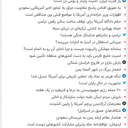
راز قدرت ایران، امنیت پایدار و بومی آن است!
به تعویق افتادن پاسخ مقاومت عراق به تجاوز اخیر آمریکایی سعودی
اظهارات وزیر خزانه‌داری آمریکا با مواضع قبلی وی متناقض است
حکم دادگاه آمریکا برای توقف ساخت سالن رقص ترامپ
حمله پهپادی به کشتی ترکیه‌ای در دریای سیاه
ترامپ و نتانیاهو جنایتکار جنگی هستند!
میزبانی استقلال در آسیا به امارات می‌رسد؟
سامانه موشکی پاتریوت چیست و چرا ذخایر آن رو به اتمام است؟
امنیت خلیج فارس باید به دست کشورهای منطقه تأمین شود
بارش باران در فاروج خراسان شمالی
انفجار بزرگ در شهر المخا یمن
تنگه هرمز به نماد یک تحقیر تاریخی برای آمریکا تبدیل شد!
ماموریت در حال پایان است!
۲۰ حمله رژیم صهیونیستی به درعا و قنیطره در یک هفته
خیزش مردم لبنان علیه دولت سازشکار و خائن
معترضان آرژانتینی پرچم آمریکا را پایین کشیدند
شکاف‌های عمیق در اسرائیل!
هشدار مقام ارشد یمن به عربستان سعودی
اردوغان: توافقنامه مکه پذیرای مشارکت کشورهای دوست است