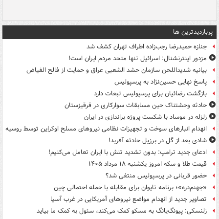
پربازدیدترین ها
جنازه حمیدرضا رجب‌زاده اطراف تهران کشف شد
مزدور اینترنشنال: اسرائیل تنها متحد مردم ایران است!
بیانیه شدیداللحن سازمان حشد الشعبی عراق و حمایت از فالح الفیاض
پاسخ نهایی حسین‌نژاد به پرسپولیس
بازگشت رضائیان برای پرسپولیس تبعات دارد
حادثه وحشتناک حین مسابقات سوارکاری در قرقیزستان
زلزله در موساد با شکست پروژه براندازی در ایران
انهدام انبارهای سوخت و تجهیزات نظامی نیروهای مسلح اوکراین توسط روسیه
شادی بعد از گل در برزیل حادثه آفرید!
ادعای جدید ترامپ: بدون تشدید تنش با ایران تعامل می‌کنیم!
قیمت طلا و سکه امروز یکشنبه ۱۸ مرداد ۱۴۰۵
حضور قربانی در پرسپولیس منتفی شد؟
«جهنم‌دره»؛ برنامه تایوان برای مقابله با حمله احتمالی چین
تصاویر جدید از انهدام مواضع نیروهای آمریکایی در غرب آسیا
زلنسکی: پیونگ‌یانگ به مسکو کمک می‌کند، سئول به کمک ما بیاید