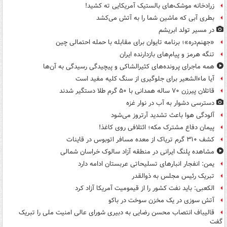
زرادخانه موشک‌های بالستیک آمریکایی ته کشید!
بطری آبی که ماشین شما را به آتش می‌کشد
در مسیر تولد ابریشم
«جهنم‌دره»؛ برنامه تایوان برای مقابله با حمله احتمالی چین
تنگه هرمز و پیام‌های بازدارنده ایران
همه ماجرای پرونده‌های کثیرالشاکی و پیچیدگی رسیدگی به آن‌ها
آیا ماءالشعیر برای جلوگیری از سنگ کلیه مفید است
قاتلان پیرزن ۷۰ ساله همدانی با ۵۰ گرم طلا دستگیر شدند
دسترسی دشوار به آب در نوار غزه
آلودگی هوا باعث تشدید آرتروز می‌شود
پیمان دفاع مشترک مکه؛ ائتلافی روی کاغذ!
کشف ۳۱۰ گرم تریاک از معده مسافر اتوبوس در قاینات
مشاهده پلنگ ایرانی در منطقه آزاد سالوک خراسان شمالی
یمن: انفجار انبارهای تسلیحاتی عربستان ادامه دارد
تبریک رئیس مجلس به ذوالقدر
الکعبی: باید نفت کشور را از قیمومیت آمریکا آزاد کرد
آتش سوزی در یک مخزن سوخت در باکو
قالیباف انتصاب محسن رضایی به دبیری شورای عالی امنیت ملی را تبریک
گفت