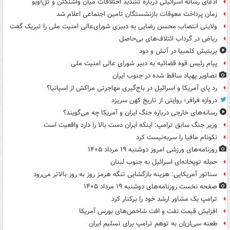
ادعای رسانه اسرائیلی درباره تشدید اختلافات میان واشنگتن و تل‌آویو
زمان پرداخت معوقات بازنشستگان تامین اجتماعی اعلام شد
ولایتی انتصاب محسن رضایی به دبیری شورای‌عالی امنیت ملی را تبریک گفت
ریاض در گرداب ائتلاف‌های بی‌حاصل
بریتیش کلمبیا در آتش و دود
پیام رئیس قوه قضائیه به دبیر شورای عالی امنیت ملی
تصاویر پهپاد ساقط شده در جنوب ایران
رد پای آمریکا و اسرائیل در باج‌گیری مهاجرتی مراکش از اسپانیا؟
دروازه فرافر؛ روایتی از تاریخ کهن سریزد
رسانه‌های خارجی درباره جنگ ایران و آمریکا چه می‌گویند؟
وزیر جنگ سابق ترامپ: اینکه ایران دست بالا را دارد واقعیت است
نکونام مافیا را سربه‌نیست کرد
روزنامه‌های ورزشی امروز دوشنبه ۱۹ مرداد ۱۴۰۵
حمله توپخانه‌ای اسرائیل به جنوب لبنان
سناتور آمریکایی: هزینه بازگشایی تنگه هرمز روز به روز بالاتر می‌رود
صفحه نخست روزنامه‌های دوشنبه ۱۹ مرداد ۱۴۰۵
ترامپ یک مشاور ارشد خود را برکنار کرد
افزایش قیمت نفت و افت شاخص‌های بورس آمریکا
طعنه سی‌ان‌ان به توهم ترامپ برای تسلیم ایران