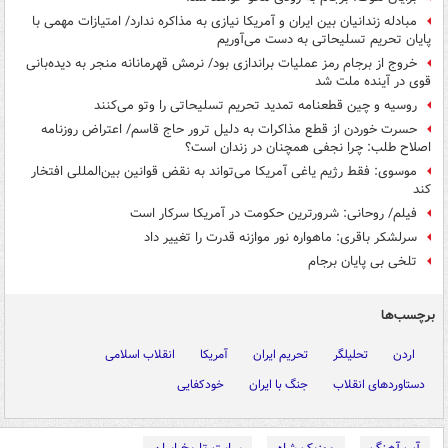
مبادله زندانیان بین ایران و آمریکا نیازی به مذاکره ندارد/ امتیازات مهمی با
پایان تحریم تسلیحاتی به دست می‌آوریم
خروج از برجام رمز عملیات براندازی بود/ نرمش قهرمانانه منجر به دیده‌بانی
قوی در آینده ملت شد
روسیه و چین قطعنامه تمدید تحریم تسلیحاتی را وتو می‌کنند
حسرت خوردن از قطع مذاکرات به دلیل ترور حاج قاسم/ اعتراض روزنامه
اصلاح طلب: چرا نجفی همچنان در زندان است؟
موسوی: فقط رژیم یاغی آمریکا می‌تواند به نقض قوانین بین‌المللی افتخار
کند
فیلم/ روحانی: شرورترین حکومت در آمریکا سرکار است
سرلشکر باقری: ماهواره نور موازنه قدرت را تغییر داد
تلخی بی‌ پایان برجام
برچسب‌ها
اردن
تحلیلگر
تحریم ایران
آمریکا
انقلاب اسلامی
دستاوردهای انقلاب
جنگ با ایران
خودکفایی