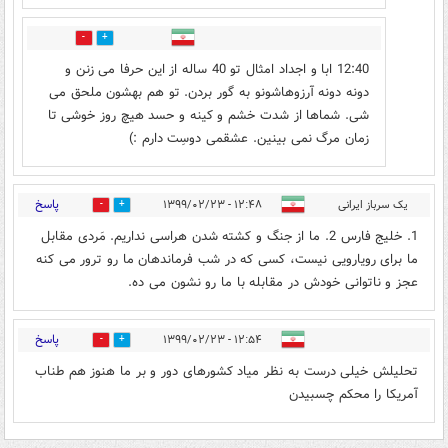
0
6
12:40 ابا و اجداد امثال تو 40 ساله از این حرفا می زنن و
دونه دونه آرزوهاشونو به گور بردن. تو هم بهشون ملحق می
شی. شماها از شدت خشم و کینه و حسد هیچ روز خوشی تا
زمان مرگ نمی بینین. عشقمی دوسِت دارم :)
پاسخ
یک سرباز ایرانی
۱۲:۴۸ - ۱۳۹۹/۰۲/۲۳
0
18
1. خلیج فارس 2. ما از جنگ و کشته شدن هراسی نداریم. مَردی مقابل
ما برای رویارویی نیست، کسی که در شب فرماندهان ما رو ترور می کنه
عجز و ناتوانی خودش در مقابله با ما رو نشون می ده.
پاسخ
۱۲:۵۴ - ۱۳۹۹/۰۲/۲۳
0
9
تحلیلش خیلی درست به نظر میاد کشورهای دور و بر ما هنوز هم طناب
آمریکا را محکم چسبیدن