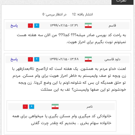
نظرات
انتشار یافته: 12
در انتظار بررسی: 0
پاسخ
قاسم
۱۲:۳۱ - ۱۳۹۹/۰۲/۱۵
0
2
به راحت کد بورسی صادر میشه؟؟؟ کجا؟؟؟ من الان سه هفته هست
نمیتونم نوبت بگیرم برای احراز هویت.
پاسخ
داود قاسمی
۱۳:۴۸ - ۱۳۹۹/۰۲/۱۵
0
2
لعنت خداو مردم به همشون. یک هفته است که از5صبح تا4بعدازظهر با
زن وبچه تو صف وایمیستم به خاطر احراز هویت برای وام مسکن. مردم
تو حلق همدیگه ان بس که شلوغه،اونم با این وضع کرونا. زن وبجه
خودشونم تو این صفها وایمیستن؟ تف به این مملکت
ناصر
0
0
خانوادکی کد میگیری وام مسکن بگیری یا میخواهی برای همه
خانواده سهام بخری . بخندیم که چقدر چرت گفتی