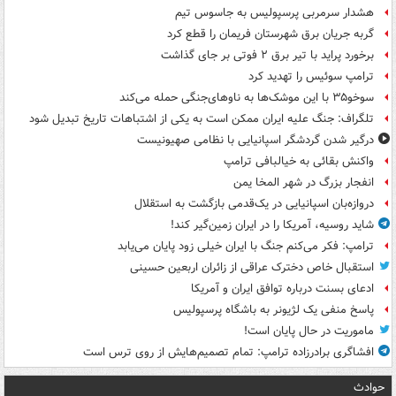
هشدار سرمربی پرسپولیس به جاسوس تیم
گربه جریان برق شهرستان فریمان را قطع کرد
برخورد پراید با تیر برق ۲ فوتی بر جای گذاشت
ترامپ سوئیس را تهدید کرد
سوخو۳۵ با این موشک‌ها به ناوهای‌جنگی حمله می‌کند
تلگراف: جنگ علیه ایران ممکن است به یکی از اشتباهات تاریخ تبدیل شود
درگیر شدن گردشگر اسپانیایی با نظامی صهیونیست
واکنش بقائی به خیالبافی ترامپ
انفجار بزرگ در شهر المخا یمن
دروازه‌بان اسپانیایی در یک‌قدمی بازگشت به استقلال
شاید روسیه، آمریکا را در ایران زمین‌گیر کند!
ترامپ: فکر می‌کنم جنگ با ایران خیلی زود پایان می‌یابد
استقبال خاص دخترک عراقی از زائران اربعین حسینی
ادعای بسنت درباره توافق ایران و آمریکا
پاسخ منفی یک لژیونر به باشگاه پرسپولیس
ماموریت در حال پایان است!
افشاگری برادرزاده ترامپ: تمام تصمیم‌هایش از روی ترس است
حوادث