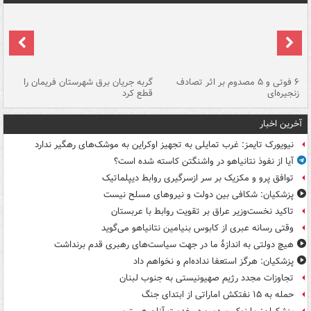
۶ فوتی و ۵ مصدوم بر اثر تصادف
گربه جریان برق شهرستان فریمان را
رگ
زنجیره‌ای
قطع کرد
آخرین اخبار
نیویورک تایمز: غرب تمایلی به تجهیز اوکراین به موشک‌های رهگیر ندارد
آیا از نفوذ نتانیاهو در واشنگتن کاسته شده است؟
توافق پرو و مکزیک بر سر ازسرگیری روابط دیپلماتیک
پزشکیان: شکافی بین دولت و نیروهای مسلح نیست
تاکید نخست‌وزیر عراق بر تقویت روابط با عربستان
وقتی رسانه عبری از کابوس بنیامین نتانیاهو می‌گوید
هیچ دولتی به اندازۀ ما در جهت سیاست‌های رهبری قدم برنداشت
پزشکیان: هرگز استعفا نداده‌ام و نخواهم داد
تجاوزات مجدد رژیم صهیونیستی به جنوب لبنان
حمله به ۱۵ نفتکش‌ اماراتی از ابتدای جنگ