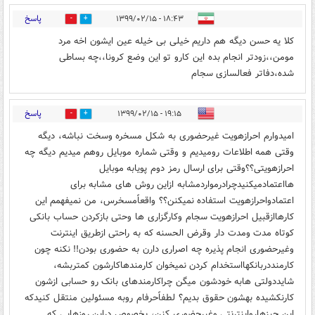
پاسخ
۱۸:۴۳ - ۱۳۹۹/۰۲/۱۵
0
0
کلا یه حسن دیگه هم داریم خیلی بی خیله عین ایشون اخه مرد
مومن،،زودتر انجام بده این کارو تو این وضع کرونا،،چه بساطی
شده،دفاتر فعالسازی سجام
پاسخ
۱۹:۱۵ - ۱۳۹۹/۰۲/۱۵
1
0
امیدوارم احرازهویت غیرحضوری به شکل مسخره وسخت نباشه، دیگه
وقتی همه اطلاعات رومیدیم و وقتی شماره موبایل روهم میدیم دیگه چه
احرازهویتی؟؟وقتی برای ارسال رمز دوم پویابه موبایل
هااعتمادمیکنیدچرادرمواردمشابه ازاین روش های مشابه برای
اعتمادواحرازهویت استفاده نمیکنن؟؟ واقعاًمسخرس، من نمیفهمم این
کارهاازقبیل احرازهویت سجام وکارگزاری ها وحتی بازکردن حساب بانکی
کوتاه مدت ومدت دار وقرض الحسنه که به راحتی ازطریق اینترنت
وغیرحضوری انجام پذیره چه اصراری دارن به حضوری بودن!! نکنه چون
کارمنددربانکهااستخدام کردن نمیخوان کارمندهاکارشون کمتربشه،
شایددولتی هابه خودشون میگن چراکارمندهای بانک رو حسابی ازشون
کارنکشیده بهشون حقوق بدیم؟ لطفاًحرفام روبه مسئولین منتقل کنیدکه
این چیزهارواینترنتی وغیرحضوری کنن، بخصوص دراین روزهایی که