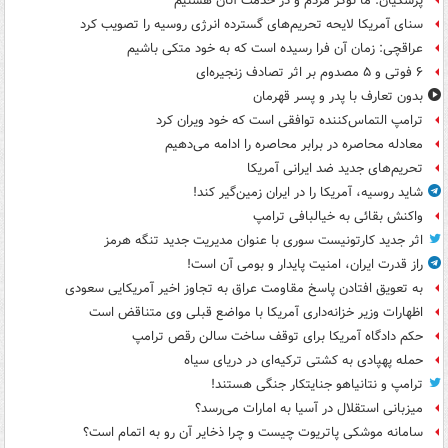
پزشکیان: ما نوکر مردم و در خدمت آنان هستیم
سنای آمریکا لایحه تحریم‌های گسترده انرژی روسیه را تصویب کرد
عراقچی: زمان آن فرا رسیده است که به خود متکی باشیم
۶ فوتی و ۵ مصدوم بر اثر تصادف زنجیره‌ای
بدون تعارف با پدر و پسر قهرمان
ترامپ التماس‌کننده توافقی است که خود ویران کرد
معادله محاصره در برابر محاصره را ادامه می‌دهیم
تحریم‌های جدید ضد ایرانی آمریکا
شاید روسیه، آمریکا را در ایران زمین‌گیر کند!
واکنش بقائی به خیالبافی ترامپ
اثر جدید کارتونیست سوری با عنوان مدیریت جدید تنگه هرمز
راز قدرت ایران، امنیت پایدار و بومی آن است!
به تعویق افتادن پاسخ مقاومت عراق به تجاوز اخیر آمریکایی سعودی
اظهارات وزیر خزانه‌داری آمریکا با مواضع قبلی وی متناقض است
حکم دادگاه آمریکا برای توقف ساخت سالن رقص ترامپ
حمله پهپادی به کشتی ترکیه‌ای در دریای سیاه
ترامپ و نتانیاهو جنایتکار جنگی هستند!
میزبانی استقلال در آسیا به امارات می‌رسد؟
سامانه موشکی پاتریوت چیست و چرا ذخایر آن رو به اتمام است؟