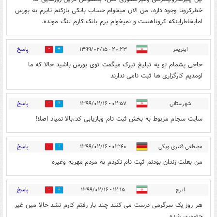
خطرکرونا وجود داره، من الان میخوام حساب بانکی بازکنم تابرم به بورس
امابخاطراینکه کروناهست و نمیخوام برم بانک کارم لنگ مونده.
پاسخ
ایتریمر
۲۰:۲۳ - ۱۳۹۹/۰۲/۱۵
0
0
حاجی پشمام تو یه تبلیغ تبرک میگمت توی بورس باشید حالا که ما
اومدیم کارگزاری ها ثبت نامی ندارند
پاسخ
شهرستانی
۰۲:۵۷ - ۱۳۹۹/۰۲/۱۶
0
0
سایت سجام مربوط به بخش ثبت نام وبازیابی کد،بالا نمیاد اصلا!
پاسخ
مصطفی قنبری ویگی
۰۳:۴۰ - ۱۳۹۹/۰۲/۱۶
0
0
من بعلت زندان بودنم ثپت نام نکردم به مردم مهریه وغیره
پاسخ
ایرج
۱۲:۱۵ - ۱۳۹۹/۰۲/۱۶
0
0
هر روز یک سرگرمی درست می کنند چند بار رفتم کارم نشد حالا مین غیر
حضوری شده