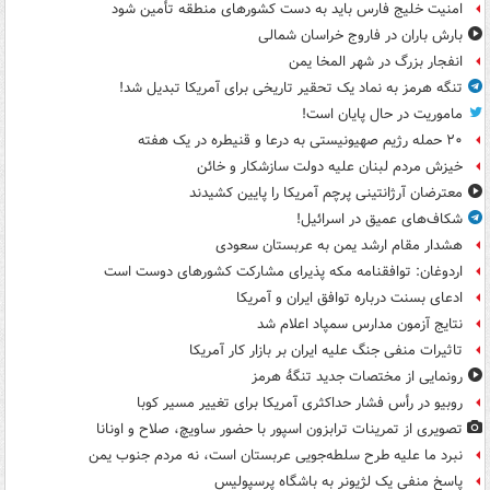
امنیت خلیج فارس باید به دست کشورهای منطقه تأمین شود
بارش باران در فاروج خراسان شمالی
انفجار بزرگ در شهر المخا یمن
تنگه هرمز به نماد یک تحقیر تاریخی برای آمریکا تبدیل شد!
ماموریت در حال پایان است!
۲۰ حمله رژیم صهیونیستی به درعا و قنیطره در یک هفته
خیزش مردم لبنان علیه دولت سازشکار و خائن
معترضان آرژانتینی پرچم آمریکا را پایین کشیدند
شکاف‌های عمیق در اسرائیل!
هشدار مقام ارشد یمن به عربستان سعودی
اردوغان: توافقنامه مکه پذیرای مشارکت کشورهای دوست است
ادعای بسنت درباره توافق ایران و آمریکا
نتایج آزمون مدارس سمپاد اعلام شد
تاثیرات منفی جنگ علیه ایران بر بازار کار آمریکا
رونمایی از مختصات جدید تنگۀ هرمز
روبیو در رأس فشار حداکثری آمریکا برای تغییر مسیر کوبا
تصویری از تمرینات ترابزون اسپور با حضور ساویچ، صلاح و اونانا
نبرد ما علیه طرح سلطه‌جویی عربستان است، نه مردم جنوب یمن
پاسخ منفی یک لژیونر به باشگاه پرسپولیس