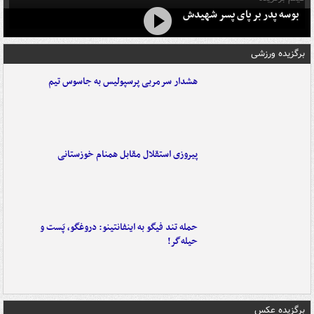
بوسه‌ پدر بر پای پسر شهیدش
برگزیده ورزشی
هشدار سرمربی پرسپولیس به جاسوس تیم
پیروزی استقلال مقابل همنام خوزستانی
حمله تند فیگو به اینفانتینو: دروغگو، پَست‌ و
حیله‌گر!
برگزیده عکس