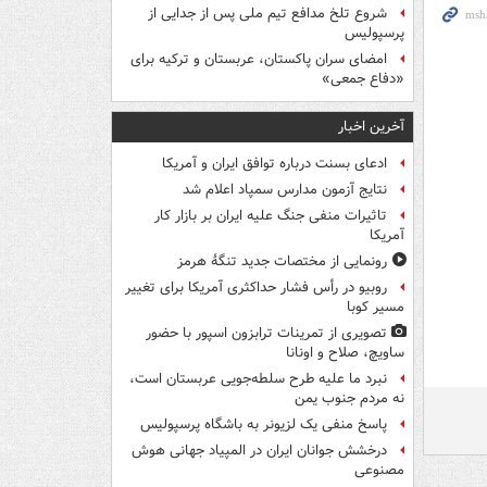
شروع تلخ مدافع تیم ملی پس از جدایی از
پرسپولیس
امضای سران پاکستان، عربستان و ترکیه برای
«دفاع جمعی»
آخرین اخبار
ادعای بسنت درباره توافق ایران و آمریکا
نتایج آزمون مدارس سمپاد اعلام شد
تاثیرات منفی جنگ علیه ایران بر بازار کار
آمریکا
رونمایی از مختصات جدید تنگۀ هرمز
روبیو در رأس فشار حداکثری آمریکا برای تغییر
مسیر کوبا
تصویری از تمرینات ترابزون اسپور با حضور
ساویچ، صلاح و اونانا
نبرد ما علیه طرح سلطه‌جویی عربستان است،
نه مردم جنوب یمن
پاسخ منفی یک لزیونر به باشگاه پرسپولیس
درخشش جوانان ایران در المپیاد جهانی هوش
مصنوعی