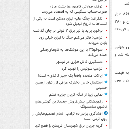
توقف طولانی کامیون‌ها پشت مرز؛
صورت‌حساب سنگینی که به اقتصاد می‌رسد
امروز نیم سکه با قیمت ۳ میلیون و ۲۷۳ هزار تومان، ربع سکه با قیمت یک میلیون و ۸۶۳ هزار
تلگراف: جنگ علیه ایران ممکن است به یکی از
تومان و سکه گرمی با قیمت ۹۷۲ هزار تومان فروخته شد، روز گذشته نیم سکه ۳ میلیون و ۲۸۰
اشتباهات تاریخ تبدیل شود
 و سکه یک گرمی ۹۸۰ هزار تومان فروخته
برخورد پراید با تیر برق ۲ فوتی بر جای گذاشت
ترامپ: فکر می‌کنم جنگ با ایران خیلی زود
پایان می‌یابد
قیمت اونس جهانی
سوخو۳۵ با این موشک‌ها به ناوهای‌جنگی
یار ۶۴۱ هزار و ۳۰۰ تومان فروخته شد و
حمله می‌کند
دستگیری قاتل فراری در نوشهر
ترامپ سوئیس را تهدید کرد
ا به قیمت ۱۵۶۰۰ تومان، یورو به قیمت
ایالات متحده واقعاً یک «ببر کاغذی» است!
یمت ۴۴۳۳ تومان فروخته شد، دیروز دلار ۱۵۵۵۰ تومان و یورو
استقبال خاص دخترک عراقی از زائران اربعین
حسینی
نمایی زیبا از تنگه کریان جزیره قشم
رکوردشکنی پیش‌فروش جدیدترین گوشی‌های
تاشوی سامسونگ
افشاگری برادرزاده ترامپ: تمام تصمیم‌هایش از
روی ترس است
گربه جریان برق شهرستان فریمان را قطع کرد