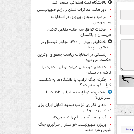
پالایشگاه نفت اسلواکی منفجر شد
دور هفتم مذاکرات لبنان و رژیم صهیونیستی
ترامپ و سودای پیروزی در انتخابات
میان‌دوره‌ای
جزئیات توافق سه جانبه دفاعی ترکیه،
عربستان و پاکستان
بلاتکلیفی بیش از ۱۳۰۰ مهاجر خردسال در
سئوتای اسپانیا
زلنسکی در انتخابات ریاست جمهوری اوکراین
شکست می‌خورد
ادعاهای عربستان درباره توافق مشترک با
ترکیه و پاکستان
چگونه جنگ ترامپ با دانشگاه‌ها به شکست
کاخ سفید ختم شد؟
پشت پرده توافق جدید ایران؛ تاکتیک یا
استراتژی؟
ادعای تکراری ترامپ درمورد تمایل ایران برای
دستیابی به توافق
بررسی: 0
گرد و غبار آسمان قم را تیره می‌کند
وزیران صهیونیست خواستار از سرگیری جنگ
پاسخ
نابودی غزه شدند