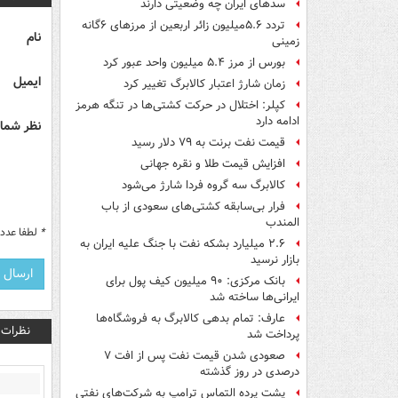
سدهای ایران چه وضعیتی دارند
تردد ۵.۶میلیون زائر اربعین از مرزهای ۶گانه
نام
زمینی
بورس از مرز ۵.۴ میلیون واحد عبور کرد
ایمیل
زمان شارژ اعتبار کالابرگ تغییر کرد
کپلر: اختلال در حرکت کشتی‌ها در تنگه هرمز
ادامه دارد
نظر شما 
قیمت نفت برنت به ۷۹ دلار رسید
افزایش قیمت طلا و نقره جهانی
کالابرگ سه گروه فردا شارژ می‌شود
فرار بی‌سابقه کشتی‌های سعودی از باب
المندب
*
لطفا عدد م
۲.۶ میلیارد بشکه نفت با جنگ علیه ایران به
بازار نرسید
بانک مرکزی: ۹۰ میلیون کیف پول برای
ایرانی‌ها ساخته شد
عارف: تمام بدهی کالابرگ به فروشگاه‌ها
نظرات
پرداخت شد
صعودی شدن قیمت نفت پس از افت ۷
درصدی در روز گذشته
پشت پرده التماس ترامپ به شرکت‌های نفتی