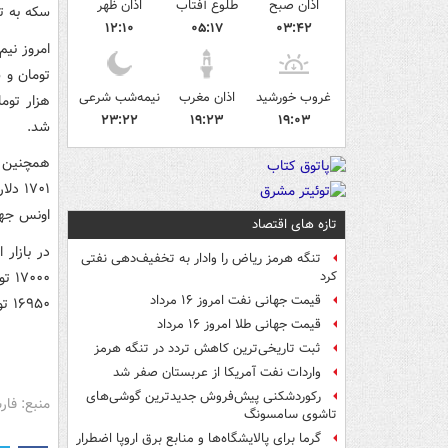
اذان صبح
طلوع آفتاب
اذان ظهر
سکه به ترتیب ۶ میلیون و ۴۹۵ هزار تومان‌ و ۶ میلیو
۱۲:۱۰
۰۵:۱۷
۰۳:۴۲
غروب خورشید
اذان مغرب
نیمه‌شب شرعی
۲۳:۲۲
۱۹:۲۳
۱۹:۰۳
شد.
اونس جهانی ۱۷۱۰ دلار و 
تازه های اقتصاد
تنگه هرمز ریاض را وادار به تخفیف‌دهی نفتی
کرد
قیمت جهانی نفت امروز ۱۶ مرداد
۱۶۹۵۰ تومان‌ قیمت‌گذاری شده بود.
قیمت جهانی طلا امروز ۱۶ مرداد
ثبت تاریخی‌ترین کاهش تردد در تنگه هرمز
واردات نفت آمریکا از عربستان صفر شد
رکوردشکنی پیش‌فروش جدیدترین گوشی‌های
منبع: فا
تاشوی سامسونگ
گرما برای پالایشگاه‌ها و منابع برق اروپا اضطرار