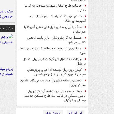
جزئیات طرح انتقال سهمیه سوخت به کارت
بانکی
هشدار سرم
جاسوس تی
دستور وزیر نفت برای تسریع در بازسازی
آسیب‌های جنگ
جنگ با ایران صدای غول‌های نفتی آمریکا را
برگزیده 
هم درآورد
هشدار به گران‌فروشان؛ بازار بلیت اربعین
کنترل می‌شود
بزرگترین رشد قیمت ماهانه نفت از مارس رقم
خورد
واردات ۲۰۰ هزار تن گوشت قرمز برای تعادل
در بازار
پرچم سیاه
کیش روی ریل توسعه از احیای پروژه‌های
همچنان در
قدیمی تا بهره گیری از انرژی خورشیدی
تحسین رسانه قطری از مدیریت بی‌نظیر تامین
غذا در ایران
بسته جامع سازمان منطقه آزاد کیش برای
تامین مسکن در فالب سه طرح مسکن خدمت،
بومیان و کارگران
آپ آهنگ
موزیک شاه