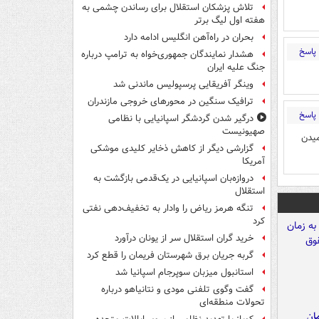
تلاش پزشکان استقلال برای رساندن چشمی به
هفته اول لیگ برتر
بحران در راه‌آهن انگلیس ادامه دارد
پاسخ
هشدار نمایندگان جمهوری‌خواه به ترامپ درباره
جنگ علیه ایران
وینگر آفریقایی پرسپولیس ماندنی شد
ترافیک سنگین در محورهای خروجی مازندران
پاسخ
درگیر شدن گردشگر اسپانیایی با نظامی
صهیونیست
میدن
گزارشی دیگر از کاهش ذخایر کلیدی موشکی
آمریکا
دروازه‌بان اسپانیایی در یک‌قدمی بازگشت به
استقلال
تنگه هرمز ریاض را وادار به تخفیف‌دهی نفتی
کرد
خرید گران استقلال سر از یونان درآورد
گربه جریان برق شهرستان فریمان را قطع کرد
استانبول میزبان سوپرجام اسپانیا شد
گفت وگوی تلفنی مودی و نتانیاهو درباره
تحولات منطقه‌ای
مان