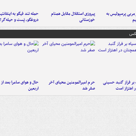
ربی پرسپولیس به
پیروزی استقلال مقابل همنام
حمله تند فیگو به اینفانتین
م
خوزستانی
دروغگو، پَست‌ و حیله‌گر!
عکس
 بر فراز گنبد حسینی
حرم امیرالمومنین محیای آخر
حال و هوای سامرا بعد از ا
 اهتزاز است
صفر شد
اربعین