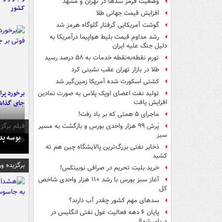
وضعیت قرمز سدها در تهران و مشهد
کشور
افزایش قیمت جهانی طلا
گوشت آمریکایی گرفتار گلوگاه هرمز شد
رشد مداوم قیمت بلیط هواپیما درآمریکا به
دلیل جنگ علیه ایران
تورم نقطه‌به‌نقطه خدمات به ۵۸ درصد رسید
طلا در بازار تهران عقب نشینی کرد
کشتی اسکورت شده آمریکا زمین‌گیر شد
تولید نفت اعضای اوپک پلاس به صورت نمادین
جای گذا
افزایش یافت
ماجرای ۵ همتی که بر باد رفت!
فیلم برگزی
پَرش ۹۹ هزار واحدی بورس و بازگشت به مسیر
سبز
بوسه‌ پ
ذخایر نفتی بزرگ‌ترین پالایشگاه چین هم ته
کشید
برگزیده و
خرید بلیت تحریم در صرافی نوبیتکس!
آغاز سبز بورس با رشد ۱۱۰ هزار واحدی شاخص
کل
سدهای مهم کشور چقدر آب دارند؟
پایان ۶ دهه فعالیت غول نفتی انگلیس در
دریای شمال