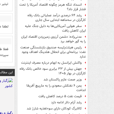
تیتیر بی مع
انسداد تنگه هرمز چگونه اقتصاد آمریکا را تحت
فشار قرار داد؟
رشد ۶۴ درصدی درآمد عملیاتی بانک رفاه
کارگران در سه‌ماهه ابتدایی سال جاری
سفر هوایی آمریکایی‌ها به دلیل جنگ علیه
لطفا د
ایران کاهش یافت
مدنی‌زاده: دشمن آرزوی زمین‌زدن اقتصاد ایران
را به گور خواهد برد
رئیس هیئت‌رئیسه صندوق بازنشستگی صنعت
فعلا ط
نفت: برنامه‌ای برای انحلال هلدینگ اهداف وجود
سپرده 
ندارد
واکنش ایرانسل به ابهام درباره مصرف اینترنت
جهش بیش از ۳۳ برابری سود خالص بانک رفاه
این مطالب
کارگران در بهار ۱۴۰۵
وزیر صمت عازم پاکستان شد
یمن ۶ نفتکش سعودی را به مارپیچ آفریقا
انداخت
قیمت نفت ۵ درصد کاهش یافت
رشد آرام دلار ادامه دارد
کالابرگ کودکان دارای سوءتغذیه شارژ شد
رگبار و رع