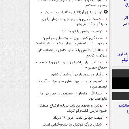
کوبا: با تهدید نظامی از سوی ایالات متحده
وق
روبه‌رو هستیم
توسل رفیق آرژانتینی نتانیاهو به سرکوب
نشست خبری رئیس‌جمهور همزمان با روز
خبرنگار برگزار می‌شود
ترامپ سوئیس را تهدید کرد
سخنگوی کمیسیون امنیت ملی مجلس:
چارچوب کلی تفاهم با عمان مشخص شده است
طالبان: داعش را به طور کامل در افغانستان
یراندازی
سرکوب کردیم
فیلم
امضای سران پاکستان، عربستان و ترکیه برای
«دفاع جمعی»
رگبار و رعدوبرق در راه شمال کشور
تصاویر جدید از پهپادهای منهدم‌شده آمریکا
توسط سپاه
انصارالله: متجاوزان سعودی در یمن در امان
نخواهند بود
پوتین و محمد بن زاید درباره اوضاع منطقه
خلیج فارس گفت‌وگو کردند
قیمت جهانی نفت امروز ۱۶ مرداد
اشکال بزرگ فوتبال ما نتیجه‌گرایی است