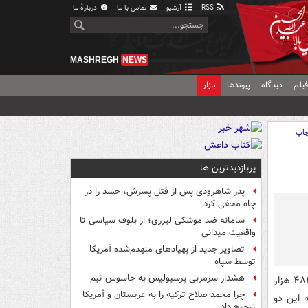
RSS
آرشیو
تماس با ما
دربارهٔ ما
MASHREGH
NEWS
یلم
دیدگاه
پیوندها
بازار
اپ
پربازدیدترین ها
پدر شاهرودی پس از قتل پسرش، جسد را در
چاه مخفی کرد
سامانه ضد موشکی لیزری؛ از بلوف سیاسی تا
واقعیت میدانی
تصاویر جدید از پهپادهای منهدم‌شده آمریکا
توسط سپاه
هشدار سرمربی پرسپولیس به جاسوس تیم
امروز در بازار تهران سکه بهار آزادی طرح جدید با قیمت ۶ میلیون و ۴۸۴ هزار
چرا محمد صلاح ترکیه را به عربستان و آمریکا
روز گذشته این دو
ترجیح داد