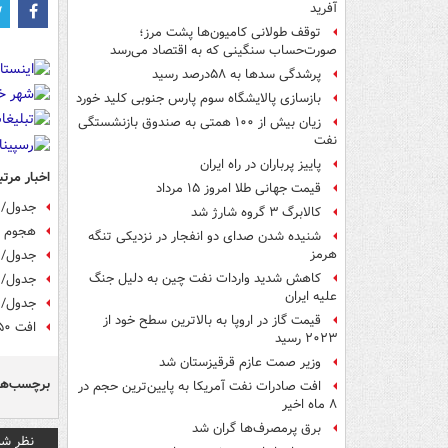
آفرید
توقف طولانی کامیون‌ها پشت مرز؛
صورت‌حساب سنگینی که به اقتصاد می‌رسد
پرشدگی سدها به ۵۸درصد رسید
بازسازی پالایشگاه سوم پارس جنوبی کلید خورد
زیان بیش از ۱۰۰ همتی به صندوق‌ بازنشستگی
نفت
پاییز پرباران در راه ایران
اخبار مرتب
قیمت جهانی طلا امروز ۱۵ مرداد
جدول/ ق
کالابرگ ۳ گروه شارژ شد
هجوم م
شنیده شدن صدای دو انفجار در نزدیکی تنگه
هرمز
جدول/ 
کاهش شدید واردات نفت چین به دلیل جنگ
جدول/ آ
علیه ایران
جدول/ 
قیمت گاز در اروپا به بالاترین سطح خود از
افت ۲۵۰ تومانی قیمت دلار در بازار +جدول
۲۰۲۳ رسید
وزیر صمت عازم قرقیزستان شد
برچسب‌ها
افت صادرات نفت آمریکا به پایین‌ترین حجم در
۸ ماه اخیر
برق پرمصرف‌ها گران شد
نظر شم