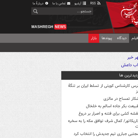
RSS
آرشیو
تماس با ما
دربارهٔ ما
MASHREGH
NEWS
یلم
دیدگاه
پیوندها
بازار
زدیدترین ها
رس کارشناس کویتی از تسلط ایران بر تنگۀ
ز
کار تمساح در مالزی
بیعت بکر جاده اسالم به خلخال
قشه کشی برای فتنه و اصرار بر دروغ
اریکاتور/ کمال شرف توافق مکه را به سخره
ت
جتبی جباری تیم جدیدش را انتخاب کرد