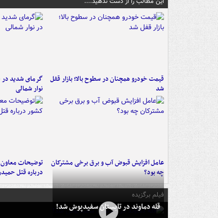
این مطالب را از دست ندهید....
قیمت خودرو همچنان در سطوح بالا؛ بازار قفل
گرمای شدید در جن
شد
نوار شمالی
عامل افزایش قبوض آب و برق برخی مشترکان
توضیحات معاون ا
چه بود؟
درباره قتل حمیدر
فیلم برگزیده
قله دماوند در تابستان سفیدپوش شد!