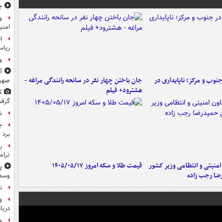
ج
و
امنی
ا
ریاس
و
آ
وب و مرکز؛ ناپایداری در
جان باختن چهار نفر در سانحه رانندگی مراغه -
صهی
هشترود+ فیلم
ک
گرف
ش
ج
برد
ر
ترام
منیتی و انتظامی وزیر کشور
قیمت طلا و سکه امروز ۱۴۰۵/۰۵/۱۷
پ
ضا رجب زاده
وسط 
ن
و
دربا
و