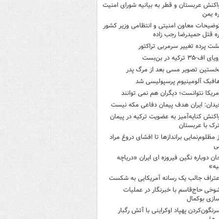
اکنش عربستان و قطر به بیانیه شورای امنیت
ره یمن
وضیحات معاون امنیتی و انتظامی وزیر کشور
ره قتل حمیدرضا رجب زاده
شت پرده تغییر سرمربی تراکتور
یای اف-۳۵ ترکیه در بن‌بست
خستین تصویر مسی بعد از مرگ پدر
افبک آلومینیوم پرسپولیسی شد
مریکا نتوانست؛ دیگران هم نمی توانند
یدان: ایران هدف پیمان دفاعی مکه نیست
اکنش کنایه‌آمیز به عضویت ترکیه در پیمان
ک با عربستان
ز مظلوم‌نمایی براندازها تا افشای دروغ مراد
ی
ان دوباره نگین فیروزه ای ایران «دریاچه
یه»
عتراف جالب یک رسانه آمریکایی به شکست
وخی حاج‌قاسم با خبرنگار در عملیات
سازی بوکمال
رنگون‌کردن پهپاد اوکراینی با آتش رگبار