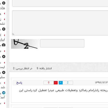
م
وزار
و
ز
نشد
ع
ا
ایران
ج
د
ع
ع
ایست
انتشار یافته: 5
در انتظار بررسی: 2
ح
سلیم
پاسخ
ع
0
2
شد
یخته رانذرامام رضاکرد وتعطیلات طبیعی عیدرا تعطیل کرد.راستی این
آمد؟
م