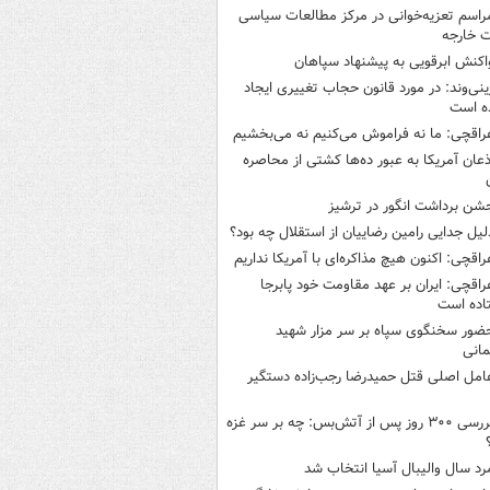
راسم تعزیه‌خوانی در مرکز مطالعات سیاسی
ت خارجه
اکنش ابرقویی به پیشنهاد سپاهان
ینی‌وند: در مورد قانون حجاب تغییری ایجاد
ه است
راقچی: ما نه فراموش می‌کنیم نه می‌بخشیم
ذعان آمریکا به عبور ده‌ها کشتی از محاصره
شن برداشت انگور در ترشیز
لیل جدایی رامین رضاییان از استقلال چه بود؟
راقچی: اکنون هیچ مذاکره‌ای با آمریکا نداریم
راقچی: ایران بر عهد مقاومت خود پابرجا
اده است
ضور سخنگوی سپاه بر سر مزار شهید
انی
امل اصلی قتل حمیدرضا رجب‌زاده دستگیر
بررسی ۳۰۰ روز پس از آتش‌بس: چه بر سر غزه
رد سال والیبال آسیا انتخاب شد