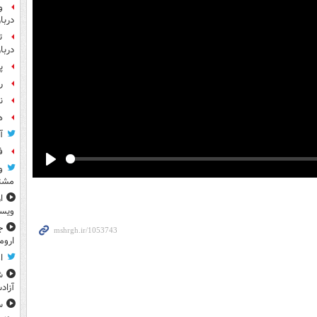
و
دربا
ت
دربا
پ
رو
ن
ه
آ
ف
و
Play
مشتر
ا
ویس
ج
اروم
ا
ش
آزاد
س