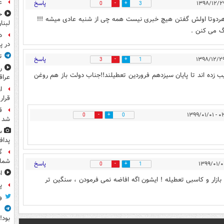
ع
پاسخ
0
3
ح
! هردوتا اولش گفتن هیچ خبری نیست همه چی از شنبه عادی میشه !!!
لبنا
گ می کنن .
د
در پ
ت
پاسخ
3
1
ر
 زده اند تا پايان سيزدهم فروردين تعطيلند!!جناب دولت باز هم روغن
عرا
ا
قرار
ق
۰۲:۴۷ 
0
0
شد
س
پداف
گ
شما
پاسخ
0
1
ا
) بازار و کاسبی تعطیله ! ایشون اگه افاضه نمی فرمودن ، سنگین تر
پ
و
ف
بود!