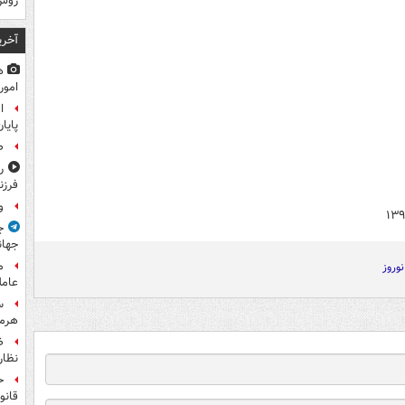
روس
آخری
ه
امور
ا
پایا
ص
ر
فرزن
و
ج
جهان
م
نوروز
عامل
س
هرم
ض
نظار
ح
قانو