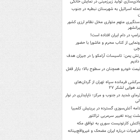
ادی‌سازی تولید زیرزمینی در نمایش خانگی
مله اسرائیل به شهرستان نبطیه در جنوب
ن
ستگیری متهم متواری مخل نظام ارزی کشور
یرانشهر
رامپ در دام ایران افتاده است!
ونمایی از کتاب محرم و عاشورا با حضور
قچی
رتش یمن: تاسیسات آرامکو را در جیزان هدف
 دادیم
یمت خودرو همچنان در سطوح بالا؛ بازار قفل
رکشی فرمانده سپاه تهران از گردان‌های
ند هوایی لشکر ۲۷
رمای شدید در جنوب و مرکز؛ ناپایداری در نوار
لی
دامه آتش‌سوزی گسترده در بریتیش کلمبیا
شت پرده تغییر سرمربی تراکتور
اکنش کارتونیست سوری به توافق مکه
رضیات درباره ایران مضحک و غیرواقع‌بینانه