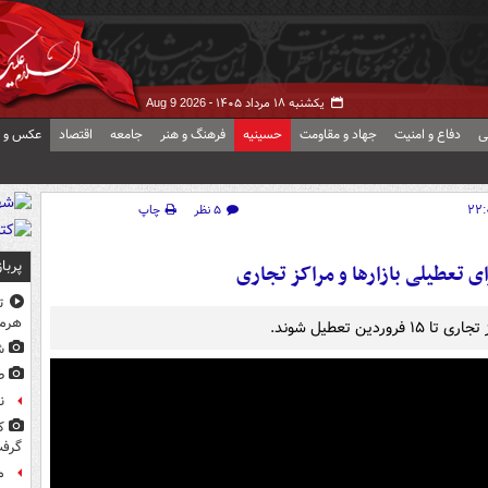
یکشنبه ۱۸ مرداد ۱۴۰۵ -
Aug 9 2026
ی
دفاع و امنیت
جهاد و مقاومت
حسینیه
فرهنگ و هنر
جامعه
اقتصاد
عکس و ف
۵ نظر
چاپ
پربا
ی تعطیلی بازارها و مراکز تجاری
ت
هرم
ن تعطیل شوند.
ش
ط
ن
ک
گرف
م