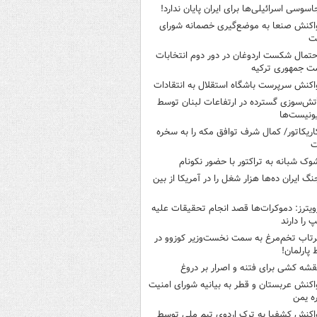
اسوسی اسرائیلی‌ها برای ایران پایان ندارد!
اکنش صنعا به موضع‌گیری خصمانه شورای
ت
حتمال شکست اردوغان در دور دوم انتخابات
ت جمهوری ترکیه
اکنش سرپرست باشگاه استقلال به انتقادات
تش‌سوزی گسترده در ارتفاعات لبنان توسط
ونیست‌ها
اریکاتور/ کمال شرف توافق مکه را به سخره
ت
وک شبانه به تراکتور با حضور نکونام
نگ ایران ده‌ها هزار شغل را در آمریکا از بین
ویترز: دموکرات‌ها قصد انجام تحقیقات علیه
پ را دارند
رتاب تخم‌مرغ به سمت نخست‌وزیر کوزوو در
پارلمان!
قشه کشی برای فتنه و اصرار بر دروغ
اکنش عربستان و قطر به بیانیه شورای امنیت
ره یمن
اکنش کشفیا به ترک اردوی تیم ملی توسط