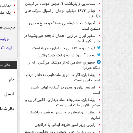
شناسایی و بازداشت ۲۱مزدور موساد در کرمان
نماینده
تهاتر ۱۶۷۳ میلیارد تومان از اموال شرکت‌های
یک عضو
تراستی
آجورلو: ایجاد دوقطبی «جنگ و صلح‌» بازی
برچسب‌ها
دشمن است
سفیر ایران در ژاپن: همان فاجعه هیروشیما در
چهارمح
حال تکرار است
آیت الله 
فریاد مردم «فدایی خامنه‌ای بودن» است
به یاد آن روز که به زیارت کربلا رفتی!
جمهوری اسلامی نه از موشک می‌گذرد، نه از
نظر شم
تنگه هرمز!
پزشکیان: اگر تا امروز مانده‌ایم، به‌خاطر مردم
نام
نجیب ایران است
تفاهم ایران و عمان در آستانه نهایی شدن
است
ایمیل
پزشکیان: مشروطه نماد بیداری، قانون‌گرایی و
مردم‌سالاری ملت ایران است
نظر شما 
بقائی: برنامه‌ای برای سفر به قطر و پاکستان
نداریم
رایزنی وزیر امور خارجه ایتالیا با عراقچی
بررسی چالش‌های جمعیتی در چهارمین جلسه