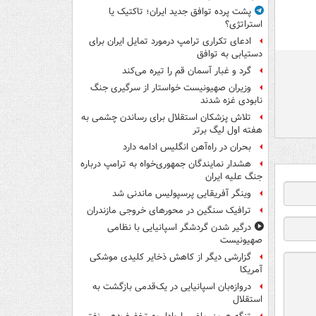
پشت پرده توافق جدید ایران؛ تاکتیک یا
استراتژی؟
ادعای تکراری ترامپ درمورد تمایل ایران برای
دستیابی به توافق
گرد و غبار آسمان قم را تیره می‌کند
وزیران صهیونیست خواستار از سرگیری جنگ
نابودی غزه شدند
تلاش پزشکان استقلال برای رساندن چشمی به
هفته اول لیگ برتر
بحران در راه‌آهن انگلیس ادامه دارد
هشدار نمایندگان جمهوری‌خواه به ترامپ درباره
جنگ علیه ایران
وینگر آفریقایی پرسپولیس ماندنی شد
ترافیک سنگین در محورهای خروجی مازندران
درگیر شدن گردشگر اسپانیایی با نظامی
صهیونیست
گزارشی دیگر از کاهش ذخایر کلیدی موشکی
آمریکا
دروازه‌بان اسپانیایی در یک‌قدمی بازگشت به
استقلال