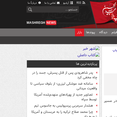
RSS
آرشیو
تماس با ما
دربارهٔ ما
MASHREGH
NEWS
یلم
دیدگاه
پیوندها
بازار
اپ
پربازدیدترین ها
پدر شاهرودی پس از قتل پسرش، جسد را در
چاه مخفی کرد
سامانه ضد موشکی لیزری؛ از بلوف سیاسی تا
واقعیت میدانی
تصاویر جدید از پهپادهای منهدم‌شده آمریکا
توسط سپاه
در مسیر
هشدار سرمربی پرسپولیس به جاسوس تیم
چرا محمد صلاح ترکیه را به عربستان و آمریکا
ترجیح داد