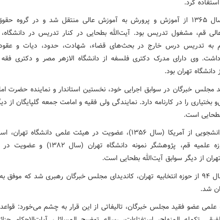
وی در سال ۱۳۶۵ از آموزش و پرورش به آموزش عالی منتقل شد و در گروه حق
لی قم، مشغول تدریس بود. آیت‌الله بطحایی در کنار تدریس در دانشگاه، 
م به تدریس درس خارج در بحث‌های قضاء، شهادت، حدود، دیات و عقود 
داشت. وی دارای مدرک دکتری فلسفه از دانشگاه الازهر مصر و دکتری فقه
 دانشگاه تهران بود.
 مجلس خبرگان در سوابق اجرایی خود، نخستین استاندار و نماینده حضرت امام
و بختیاری را در کارنامه دارد. نمایندگی ولی فقیه و امامت جمعه گلپایگان از دی
بطحایی است.
بورسیه دانشجویی از آمریکا (سال ۱۳۵۶)، عضویت در هیئت علمی دانشگاه تهرا
خارج حوزه علمیه قم، پژوهشگر نمونه دانشگاه تهران (سال
هران از دیگر سوابق آیت‌الله بطحایی است.
وی در سال ۹۴ از حوزه انتخابیه تهران، کاندیدای مجلس خبرگان رهبری شد که موفق ب
ان شد.
 علمی عضو فقید مجلس خبرگان، تالیفاتی از این قرار به چشم می‌خورد: قواعد ا
فیقی تکمله المنهاج، استفتاءات، رساله توضیح المسائل، آیات‌الاحکام جزائ