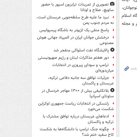
تصویری از تمرینات ترابزون اسپور با حضور
جوانان،
ساویچ، صلاح و اونانا
اه اسلام
نبرد ما علیه طرح سلطه‌جویی عربستان است،
نه مردم جنوب یمن
 و مجله
پاسخ منفی یک لژیونر به باشگاه پرسپولیس
درخشش جوانان ایران در المپیاد جهانی هوش
مصنوعی
پالایشگاه نفت اسلواکی منفجر شد
دور هفتم مذاکرات لبنان و رژیم صهیونیستی
ترامپ و سودای پیروزی در انتخابات
میان‌دوره‌ای
جزئیات توافق سه جانبه دفاعی ترکیه،
عربستان و پاکستان
بلاتکلیفی بیش از ۱۳۰۰ مهاجر خردسال در
سئوتای اسپانیا
زلنسکی در انتخابات ریاست جمهوری اوکراین
شکست می‌خورد
ادعاهای عربستان درباره توافق مشترک با
ترکیه و پاکستان
چگونه جنگ ترامپ با دانشگاه‌ها به شکست
کاخ سفید ختم شد؟