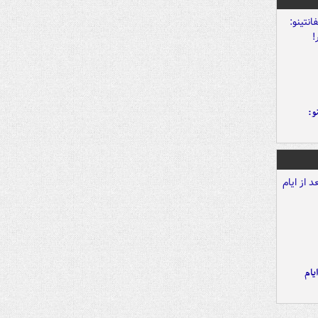
و:
یام