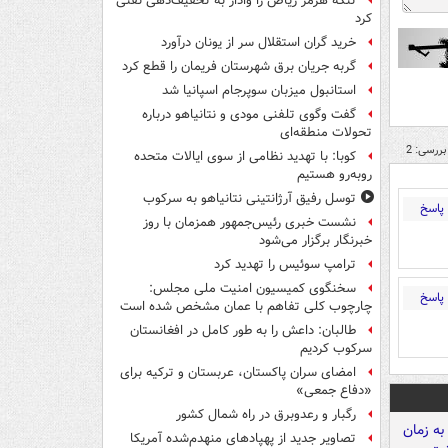
تنگه هرمز ریاض را وادار به تخفیف‌دهی نفتی
کرد
خرید گران استقلال سر از یونان درآورد
گربه جریان برق شهرستان فریمان را قطع کرد
استانبول میزبان سوپرجام اسپانیا شد
گفت وگوی تلفنی مودی و نتانیاهو درباره
تحولات منطقه‌ای
بررسی: 2
کوبا: با تهدید نظامی از سوی ایالات متحده
روبه‌رو هستیم
توسل رفیق آرژانتینی نتانیاهو به سرکوب
پاسخ
نشست خبری رئیس‌جمهور همزمان با روز
خبرنگار برگزار می‌شود
ترامپ سوئیس را تهدید کرد
سخنگوی کمیسیون امنیت ملی مجلس:
پاسخ
چارچوب کلی تفاهم با عمان مشخص شده است
طالبان: داعش را به طور کامل در افغانستان
سرکوب کردیم
امضای سران پاکستان، عربستان و ترکیه برای
«دفاع جمعی»
رگبار و رعدوبرق در راه شمال کشور
تصاویر جدید از پهپادهای منهدم‌شده آمریکا