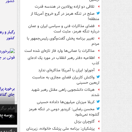
تلاقی دو اراده پولادین در هندسه قدرت
صلح در تنگه هرمز در گرو خروج آمریکا از
منطقه!
فضای مذاکرات فنی و سیاسی ایران و عمان
درباره تنگه هرمز، مثبت است
رگبار و رع
کشور
تغییر برنامه پخش گفت‌وگوی رئیس‌جمهور با
مردم
مذاکرات با عمانی‌ها وارد فاز تازه‌ای شده است
اطلاعیه دفتر رهبر انقلاب در مورد یک ادعای
کذب
آجورلو: ایران با آمریکا مذاکره‌ای ندارد
واکنش کاربران فضای مجازی به مناسبت
اربعین حسینی
هیئات دانشجویی راهی مقتل رهبر شهید
جای گذا
شدند
کربلا میزبان میلیون‌ها دلداده حسینی
فیلم برگزی
محسن رضایی: کریدور دومی در تنگه هرمز
بوسه‌ پ
گشوده نمی‌شود
گاوچران بزدل
پزشکیان: برنامه ملی پزشک خانواده، زیربنای
برگزیده و