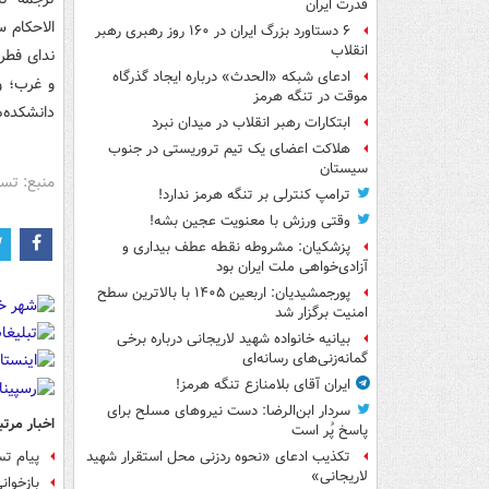
قدرت ایران
الاحکام 
۶ دستاورد بزرگ ایران در ۱۶۰ روز رهبری رهبر
انقلاب
ندای فطرت
ادعای شبکه «الحدث» درباره ایجاد گذرگاه
و غرب؛ و
موقت در تنگه هرمز
دانشکده‌ه
ابتکارات رهبر انقلاب در میدان نبرد
هلاکت اعضای یک تیم تروریستی در جنوب
سیستان
منبع: تس
ترامپ کنترلی بر تنگه هرمز ندارد!
وقتی ورزش با معنویت عجین بشه!
پزشکیان: مشروطه نقطه عطف بیداری و
آزادی‌خواهی ملت ایران بود
پورجمشیدیان: اربعین ۱۴۰۵ با بالاترین سطح
امنیت برگزار شد
بیانیه خانواده شهید لاریجانی درباره برخی
گمانه‌زنی‌های رسانه‌ای
ایران آقای بلامنازع تنگه هرمز!
سردار ابن‌الرضا: دست نیروهای مسلح برای
اخبار مرتب
پاسخ پُر است
پیام تس
تکذیب ادعای «نحوه ردزنی محل استقرار شهید
لاریجانی»
بازخوا