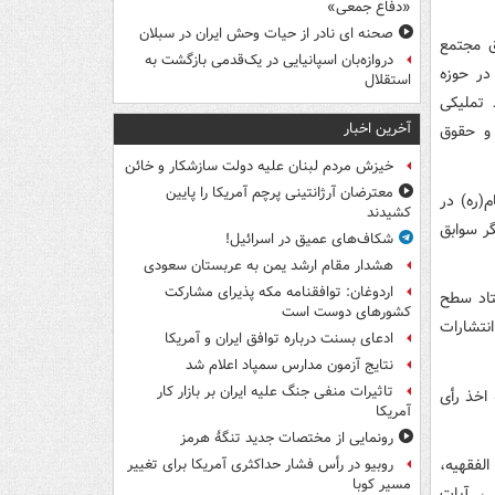
«دفاع جمعی»
صحنه ای نادر از حیات وحش ایران در سبلان
وق مجتمع
دروازه‌بان اسپانیایی در یک‌قدمی بازگشت به
در حوزه
استقلال
تملیکی
آخرین اخبار
 و حقوق
خیزش مردم لبنان علیه دولت سازشکار و خائن
معترضان آرژانتینی پرچم آمریکا را پایین
(ره) در
کشیدند
گر سوابق
شکاف‌های عمیق در اسرائیل!
هشدار مقام ارشد یمن به عربستان سعودی
اردوغان: توافقنامه مکه پذیرای مشارکت
ن، استاد سطح
کشورهای دوست است
 ۱۳۸۲) و عضویت در انتشارات
ادعای بسنت درباره توافق ایران و آمریکا
نتایج آزمون مدارس سمپاد اعلام شد
تاثیرات منفی جنگ علیه ایران بر بازار کار
ه اخذ رأی
آمریکا
رونمایی از مختصات جدید تنگۀ هرمز
لفقهیه،
روبیو در رأس فشار حداکثری آمریکا برای تغییر
مسیر کوبا
ی، آیات