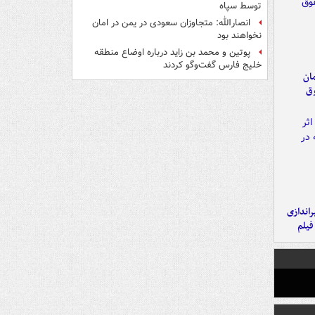
توسط سپاه
انصارالله: متجاوزان سعودی در یمن در امان
نخواهند بود
پوتین و محمد بن زاید درباره اوضاع منطقه
خلیج فارس گفت‌وگو کردند
مان
وق
یراندازی
فیلم