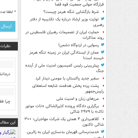
قرارگاه جوانی جمعیت قوه قضا
*
لطفا عدد م
شرط بازگشایی تنگه هرمز چیست؟
توئیت وزیر ارشاد درباره یک تکذیبیه از دفتر
رهبری
حمایت ایران از تصمیمات رهبران فلسطینی در
روند مذاکرات
رسوایی در اردوگاه دشمن!
نظرات
عمان از ایستادگی ایران در زمینه تنگه هرمز
خرسند است!
پیش‌بینی رئیس کمیسیون امنیت ملی از آینده
جنگ
درجاتش
سفیر جدید پاکستان با مومنی دیدار کرد
پشت پرده پخش هدفمند شایعه استعفای
رئیس‌جمهور
مرزهای زبان و امنیت ملی
چرا فق
برگزاری دادگاه پرونده کثیرالشاکی «تات موتور
تاک» با ۲۹۷۹ شاکی
کلاهبرداری ۴ همتی یک شرکت مهاجرتی؛ ۳۰۰
این مطالب
شاکی تاکنون
خدمت‌رسانی قهرمان بدنسازی ایران به زائرین
اربعین