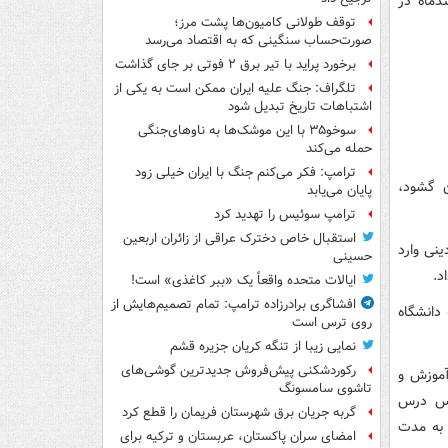
 روز قبل گرفتار بیماری کرونا شده بود روز ۲۶ اسفندماه در
توقف طولانی کامیون‌ها پشت مرز؛
صورت‌حساب سنگینی که به اقتصاد می‌رسد
برخورد پراید با تیر برق ۲ فوتی بر جای گذاشت
تلگراف: جنگ علیه ایران ممکن است به یکی از
اشتباهات تاریخ تبدیل شود
سوخو۳۵ با این موشک‌ها به ناوهای‌جنگی
حمله می‌کند
ترامپ: فکر می‌کنم جنگ با ایران خیلی زود
ه به جهان گشود،
پایان می‌یابد
ترامپ سوئیس را تهدید کرد
استقبال خاص دخترک عراقی از زائران اربعین
ت فراگیری علوم دینی وارد
حسینی
د.
ایالات متحده واقعاً یک «ببر کاغذی» است!
افشاگری برادرزاده ترامپ: تمام تصمیم‌هایش از
ل ۱۳۴۱ در رشته فلسفه دانشگاه
روی ترس است
نمایی زیبا از تنگه کریان جزیره قشم
رکوردشکنی پیش‌فروش جدیدترین گوشی‌های
آموزش و
تاشوی سامسونگ
اس درس
گربه جریان برق شهرستان فریمان را قطع کرد
 به مدت
امضای سران پاکستان، عربستان و ترکیه برای