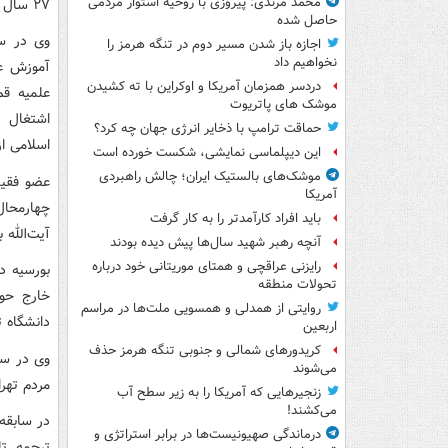
محمد مرندی: پیروزی با روحیه استوار مردمی
۲۷ سال استفاده کرد.
حاصل شده
اجازه باز شدن مسیر دوم در تنگه هرمز را
نخواهیم داد
آموزش عا
دردسر همزمان آمریکا و اوکراین با ته کشیدن
علمیه ق
موشک های پاتریوت
‌اشتغال 
حماقت ترامپ با ذخایر انرژی جهان چه کرد؟
اسلامی از
این دیپلماسی نمایشی، شکست خورده است
موشک‌های بالستیک ایران؛ چالش راهبردی
عضو فقید
آمریکا
چهارمحال‌
باید افراد کارآمدتر را به کار گرفت
آیت‌الله 
آنچه رهبر شهید سال‌ها پیش دیده بودند
رایزنی عراقچی و همتای موریتانی خود درباره
تحولات منطقه
روایتی از همدلی و همسویی ملت‌ها در مراسم
دانشگاه ت
اربعین
کریدورهای شمالی و جنوبی تنگه هرمز حذف
می‌شوند
مردم تهر
زنجیرهایی که آمریکا را به زیر سطح آب
می‌کشند!
در سابقه
درماندگی صهیونیست‌ها در برابر استراتژی و
ترجمه تل