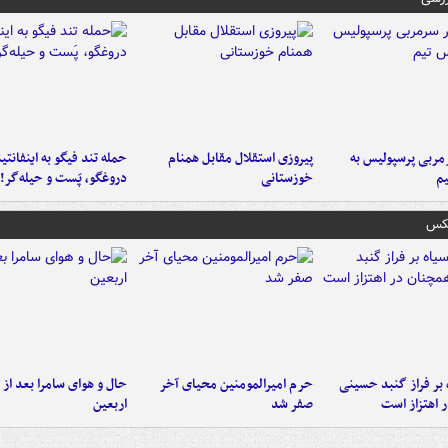
ربی پرسپولیس به
پیروزی استقلال مقابل همنام
حمله تند فیگو به اینفانتین
م
خوزستانی
دروغگو، پَست‌ و حیله‌گر!
عکس
 بر فراز گنبد حسینی
حرم امیرالمومنین محیای آخر
حال و هوای سامرا بعد از ا
 اهتزاز است
صفر شد
اربعین