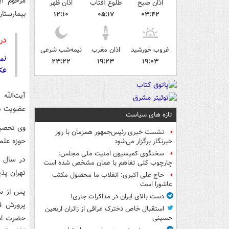
اذان صبح
طلوع آفتاب
اذان ظهر
بیمارستا
۱۲:۱۰
۰۵:۱۷
۰۳:۴۲
در 
غروب خورشید
اذان مغرب
نیمه‌شب شرعی
نما
۲۳:۲۲
۱۹:۲۳
۱۹:۰۳
عک
عضویت در
تازه های سیاست
نشست خبری رئیس‌جمهور همزمان با روز
حوزه علم
خبرنگار برگزار می‌شود
سخنگوی کمیسیون امنیت ملی مجلس:
چارچوب کلی تفاهم با عمان مشخص شده است
تهران پذ
حاج علی اکبری: انقلاب ما محصول مکتب
عاشورا است
پس از سپ
دست بالای ایران در مذاکرات جاری!
پرورش ق
استقبال خاص دخترک عراقی از زائران اربعین
حضرت اما
حسینی