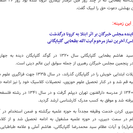
مرحوم آیت‌الله بطحایی که از چند
ن بهشتی دعوت حق را لبیک گفت.
این زمینه:
ینده مجلس خبرگان بر اثر ابتلا به کرونا درگذشت
س/ آخرین نماز مرحوم
آیت
الله
بطحایی
گلپایگانی
آیت‌الله سید هاشم بطحایی گلپایگانی سال ۱۳۲۰ در گوگد گلپایگان دید
 پنجمین مجلس خبرگان رهبری از جمله سوابق این عالم دینی است.
وی تحصیلات ابتدایی خویش را در گلپایگان گذراند، در سال ۱۳۳۵ جه
یه قم شد و در کنار تحصیل علوم حوزوی، تحصیلات کلاسیک خود را نیز ادامه دا
در سال ۱۳۴۰ از مدرسه دارالفنون تهران دیپلم گرفت و در سا
یرفته شد و موفق به کسب مدرک کارشناسی ‌ارشد گردید.
ری کردن خدمت وظیفه مجدداً به حوزه علمیه برگشته و ضمن استخدام در 
م در سمت دبیری، در حوزه علمیه مشغول به ادامه تحصیل شد و از کل
م(ره) و آیات عظام سید محمدرضا گلپایگانی، هاشم آملی و علامه طباطبایی