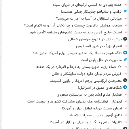
حمله پهپادی به کشتی ترکیه‌ای در دریای سیاه
ترامپ و نتانیاهو جنایتکار جنگی هستند!
میزبانی استقلال در آسیا به امارات می‌رسد؟
سامانه موشکی پاتریوت چیست و چرا ذخایر آن رو به اتمام است؟
امنیت خلیج فارس باید به دست کشورهای منطقه تأمین شود
بارش باران در فاروج خراسان شمالی
انفجار بزرگ در شهر المخا یمن
تنگه هرمز به نماد یک تحقیر تاریخی برای آمریکا تبدیل شد!
ماموریت در حال پایان است!
۲۰ حمله رژیم صهیونیستی به درعا و قنیطره در یک هفته
خیزش مردم لبنان علیه دولت سازشکار و خائن
معترضان آرژانتینی پرچم آمریکا را پایین کشیدند
شکاف‌های عمیق در اسرائیل!
هشدار مقام ارشد یمن به عربستان سعودی
اردوغان: توافقنامه مکه پذیرای مشارکت کشورهای دوست است
ادعای بسنت درباره توافق ایران و آمریکا
نتایج آزمون مدارس سمپاد اعلام شد
تاثیرات منفی جنگ علیه ایران بر بازار کار آمریکا