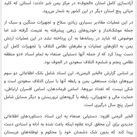
آزادسازی کامل استان «الجوف» در مرکز یمن خبر دادند؛ استانی که کلید
حیاتی پنج استان دیگر در این کشور به شمار می‌رود.
در این عملیات مقادیر بسیاری زیادی سلاح و تجهیزات سنگین و سبک از
جمله موشک‌انداز و خودروهای زرهی پیشرفته به غنیمت گرفته شد اما
موضوعی که شاید در رسانه‌ها به آن پرداخته نشد در این عملیات ارتش
یمن به اتاق‌های عملیات و مقرهای نظامی ائتلاف با تجهیزات کامل آن
دست پیدا کرد که از جمله آنها دستیابی صنعاء به تمام اسناد «دو منطقه
نظامی پنجم و ششم» ائتلاف سعودی در الجوف بود.
بر اساس گزارش «الخبر الیمنی»، این اسناد شامل بانک اطلاعاتی دو سوم
نیروهای دولت مستعفی یمن و رابطه آنها با سران ائتلاف سعودی است و
شکی نیست که تعداد نیروها، اسامی فرماندهان، اسامی افسران ارتباطی،
حمایت مالی و تجهیزاتی، رابطه با گروه‌های تروریستی و دیگر مسایل شامل
اسرار پنج سال درگیری است.
الخبر الیمنی افزود: دستیابی صنعاء به این اسناد دستاوردهای اطلاعاتی
جدیدی برای آن محقق کرده علاوه اینکه باعث شده به ادله و اسنادی دست
پیدا کند که بدون شک دشمنان خود را محکوم و توطئه‌های عربستان