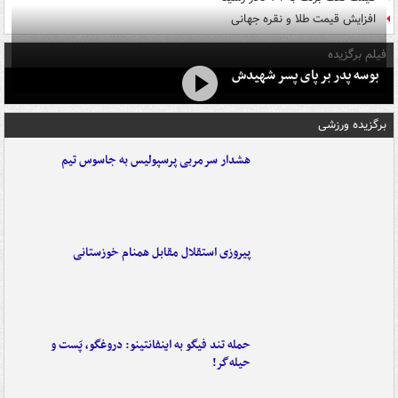
افزایش قیمت طلا و نقره جهانی
فیلم برگزیده
بوسه‌ پدر بر پای پسر شهیدش
برگزیده ورزشی
هشدار سرمربی پرسپولیس به جاسوس تیم
پیروزی استقلال مقابل همنام خوزستانی
حمله تند فیگو به اینفانتینو: دروغگو، پَست‌ و
حیله‌گر!