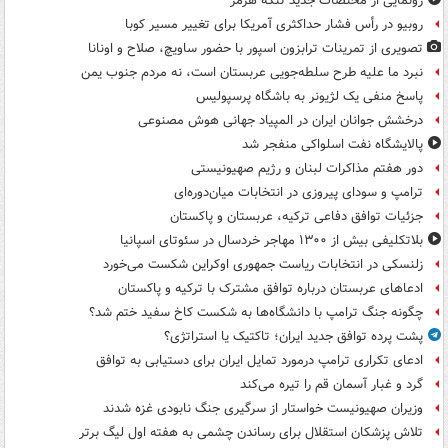
رونمایی از مختصات جدید تنگۀ هرمز
روبیو در رأس فشار حداکثری آمریکا برای تغییر مسیر کوبا
تصویری از تمرینات ترابزون اسپور با حضور ساویچ، صلاح و اونانا
نبرد ما علیه طرح سلطه‌جویی عربستان است، نه مردم جنوب یمن
پاسخ منفی یک لژیونر به باشگاه پرسپولیس
درخشش جوانان ایران در المپیاد جهانی هوش مصنوعی
پالایشگاه نفت اسلواکی منفجر شد
دور هفتم مذاکرات لبنان و رژیم صهیونیستی
ترامپ و سودای پیروزی در انتخابات میان‌دوره‌ای
جزئیات توافق دفاعی ترکیه، عربستان و پاکستان
بلاتکلیفی بیش از ۱۳۰۰ مهاجر خردسال در سئوتای اسپانیا
زلنسکی در انتخابات ریاست جمهوری اوکراین شکست می‌خورد
ادعاهای عربستان درباره توافق مشترک با ترکیه و پاکستان
چگونه جنگ ترامپ با دانشگاه‌ها به شکست کاخ سفید ختم شد؟
پشت پرده توافق جدید ایران؛ تاکتیک یا استراتژی؟
ادعای تکراری ترامپ درمورد تمایل ایران برای دستیابی به توافق
گرد و غبار آسمان قم را تیره می‌کند
وزیران صهیونیست خواستار از سرگیری جنگ نابودی غزه شدند
تلاش پزشکان استقلال برای رساندن چشمی به هفته اول لیگ برتر