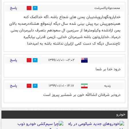
پاسخ
محمدجوادپاکسرشت
3
58
ازامامزاده
خدایارونگهداروپشتیبان یمنی های شجاع باشه..اگه خداکمک کنه
اسماعیل(اقلید)
۲۱:۱۹ - ۱۳۹۸/۱۲/۲۹
همینجورپیش بره پیش بینی شده سال دیگه اینموقع هشتاددرصدبه بالای
یمن ازادشده وکیلومترها از سرزمین ال سعودهم بتصرف دلیرمردان یمنی
درمیاد..خدایاروتون باشه شیرمردان خدایی..ازیمن قدرتی بپابگیره
تاچندسال دیگه ک دست کمی ازایران نداشته باشه به امیدخدا
پاسخ
۰۲:۰۲ - ۱۳۹۹/۰۱/۰۱
0
10
درود خدا بر شما
پاسخ
زندیه
۱۴:۱۷ - ۱۳۹۹/۰۱/۰۱
0
5
درودبر شرفتان انشاالله خون بر شمشیر پیروز است
خودرو