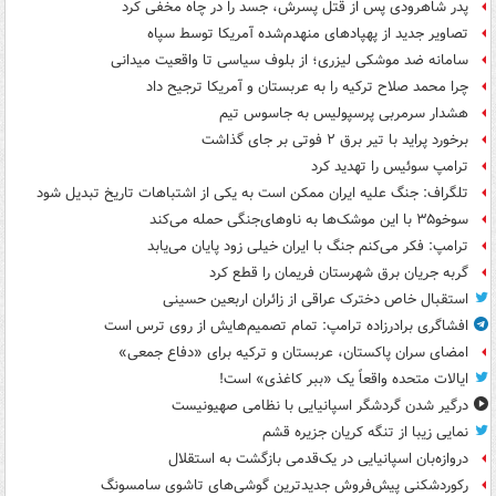
پدر شاهرودی پس از قتل پسرش، جسد را در چاه مخفی کرد
تصاویر جدید از پهپادهای منهدم‌شده آمریکا توسط سپاه
سامانه ضد موشکی لیزری؛ از بلوف سیاسی تا واقعیت میدانی
چرا محمد صلاح ترکیه را به عربستان و آمریکا ترجیح داد
هشدار سرمربی پرسپولیس به جاسوس تیم
برخورد پراید با تیر برق ۲ فوتی بر جای گذاشت
ترامپ سوئیس را تهدید کرد
تلگراف: جنگ علیه ایران ممکن است به یکی از اشتباهات تاریخ تبدیل شود
سوخو۳۵ با این موشک‌ها به ناوهای‌جنگی حمله می‌کند
ترامپ: فکر می‌کنم جنگ با ایران خیلی زود پایان می‌یابد
گربه جریان برق شهرستان فریمان را قطع کرد
استقبال خاص دخترک عراقی از زائران اربعین حسینی
افشاگری برادرزاده ترامپ: تمام تصمیم‌هایش از روی ترس است
امضای سران پاکستان، عربستان و ترکیه برای «دفاع جمعی»
ایالات متحده واقعاً یک «ببر کاغذی» است!
درگیر شدن گردشگر اسپانیایی با نظامی صهیونیست
نمایی زیبا از تنگه کریان جزیره قشم
دروازه‌بان اسپانیایی در یک‌قدمی بازگشت به استقلال
رکوردشکنی پیش‌فروش جدیدترین گوشی‌های تاشوی سامسونگ