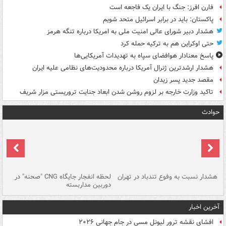
فارن افرز: جنگ با ایران یک فاجعه است
پاکستان: باید در برابر اسرائیل متحد شویم
هشدار دبیر شورای عالی امنیت ملی به امریکا درباره تنگه هرمز
حتی اوکراین هم به ترکیه حمله کرد
پاسخ معنادار هوافضای سپاه به تهدیدات آمریکایی‌ها
هشدار ارشدترین ژنرال آمریکا درباره محدودیت‌های نظامی علیه ایران
مقصد جدید پسر زیدان
تاکید وزارت خارجه بر لزوم روشن شدن ابعاد جنایت تروریستی مزار شریف
حوادث
ای
هشدار نسبت به وفوع تندباد در تهران
لحظه انفجار جایگاه CNG "صحنه" در
دس
دوربین مداربسته
ات
آخرین اخبار
افشای نقشه ترور لیونل مسی در جام جهانی ۲۰۲۶