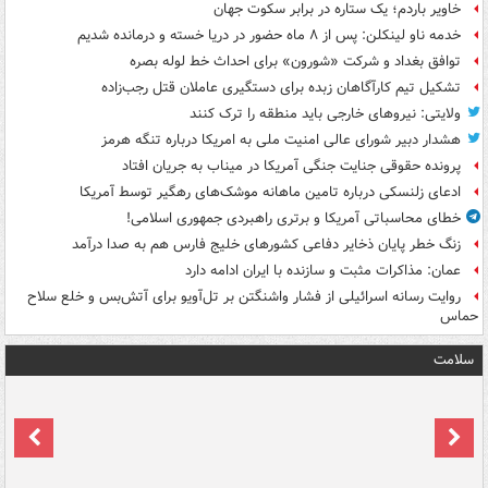
خاویر باردم؛ یک ستاره در برابر سکوت جهان
خدمه ناو لینکلن: پس از ۸ ماه حضور در دریا خسته و درمانده‌ شدیم
توافق بغداد و شرکت «شورون» برای احداث خط لوله بصره
تشکیل تیم کارآگاهان زبده برای دستگیری عاملان قتل رجب‌زاده
ولایتی: نیروهای خارجی باید منطقه را ترک کنند
هشدار دبیر شورای عالی امنیت ملی به امریکا درباره تنگه هرمز
پرونده حقوقی جنایت جنگی آمریکا در میناب به جریان افتاد
ادعای زلنسکی درباره تامین ماهانه موشک‌های رهگیر توسط آمریکا
خطای محاسباتی آمریکا و برتری راهبردی جمهوری اسلامی!
زنگ خطر پایان ذخایر دفاعی کشورهای خلیج فارس هم به صدا درآمد
عمان: مذاکرات مثبت و سازنده با ایران ادامه دارد
روایت رسانه اسرائیلی از فشار واشنگتن بر تل‌آویو برای آتش‌بس و خلع سلاح
حماس
سلامت