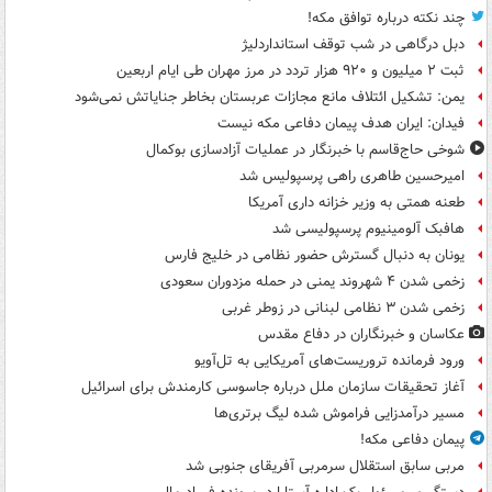
چند نکته درباره توافق مکه!
دبل درگاهی در شب توقف استانداردلیژ
ثبت ۲ میلیون و ۹۲۰ هزار تردد در مرز مهران طی ایام اربعین
یمن: تشکیل ائتلاف مانع مجازات عربستان بخاطر جنایاتش نمی‌شود
فیدان: ایران هدف پیمان دفاعی مکه نیست
شوخی حاج‌قاسم با خبرنگار در عملیات آزادسازی بوکمال
امیرحسین طاهری راهی پرسپولیس شد
طعنه همتی به وزیر خزانه داری آمریکا
هافبک آلومینیوم پرسپولیسی شد
یونان به دنبال گسترش حضور نظامی در خلیج فارس
زخمی شدن ۴ شهروند یمنی در حمله مزدوران سعودی
زخمی شدن ۳ نظامی لبنانی در زوطر غربی
عکاسان و خبرنگاران در دفاع مقدس
ورود فرمانده تروریست‌های آمریکایی به تل‌آویو
آغاز تحقیقات سازمان ملل درباره جاسوسی کارمندش برای اسرائیل
مسیر درآمدزایی فراموش شده لیگ برتری‌ها
پیمان دفاعی مکه!
مربی سابق استقلال سرمربی آفریقای جنوبی شد