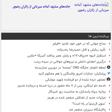
جاده‌های مشهد آماده میزبانی از زائران رضوی
پربازدیدترین ها
مداح جوانی که در خون خود غلتید +فیلم
تأیید ربایش و قتل حمیدرضا رجب‌زاده
استقرار انبوه «دی‌اف‑۱۷» و پایان عصر پدافند آمریکا +عکس
درگیری اعضای داعش و نیروهای جولانی در سیده زینب
لحظه انفجار جایگاه CNG "صحنه" در دوربین مداربسته
پزشکیان: جنایات امروز واشنگتن را هم محکوم کنید
تصاویر دیده‌ نشده از دو فرمانده شهید موشکی
خدمه ناو لینکلن: پس از ۸ ماه حضور در دریا خسته و درمانده‌ شدیم
بیانیه سپاه پاسداران به مناسبت روز خبرنگار
جزئیات جدید از نفتکش منفجر شده در هرمز
"سوپر ال‌نینو"در راه است؟
پالایشگاه سیزران منفجر شد