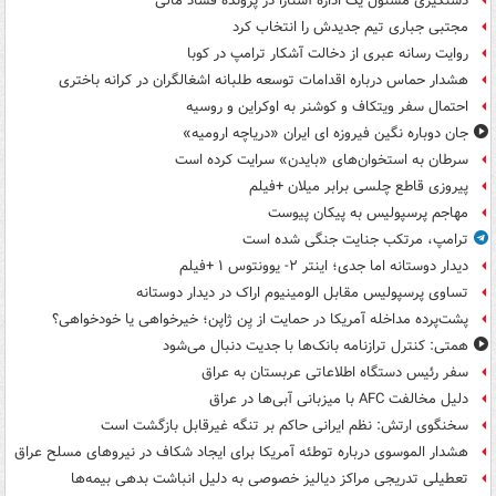
دستگیری مسئول یک اداره آستارا در پرونده فساد مالی
مجتبی جباری تیم جدیدش را انتخاب کرد
روایت رسانه عبری از دخالت آشکار ترامپ در کوبا
هشدار حماس درباره اقدامات توسعه طلبانه اشغالگران در کرانه باختری
احتمال سفر ویتکاف و کوشنر به اوکراین و روسیه
جان دوباره نگین فیروزه ای ایران «دریاچه ارومیه»
سرطان به استخوان‌های «بایدن» سرایت کرده است
پیروزی قاطع چلسی برابر میلان +فیلم
مهاجم پرسپولیس به پیکان پیوست
ترامپ، مرتکب جنایت جنگی شده است
دیدار دوستانه اما جدی؛ اینتر ۲- یوونتوس ۱ +فیلم
تساوی پرسپولیس مقابل الومینیوم اراک در دیدار دوستانه
پشت‌پرده مداخله آمریکا در حمایت از یِن ژاپن؛ خیرخواهی یا خودخواهی؟
همتی: کنترل ترازنامه بانک‌ها با جدیت دنبال می‌شود
سفر رئیس دستگاه اطلاعاتی عربستان به عراق
دلیل مخالفت AFC با میزبانی آبی‌ها در عراق
سخنگوی ارتش: نظم ایرانی حاکم بر تنگه غیرقابل بازگشت است
هشدار الموسوی درباره توطئه آمریکا برای ایجاد شکاف در نیروهای مسلح عراق
تعطیلی تدریجی مراکز دیالیز خصوصی به دلیل انباشت بدهی بیمه‌ها