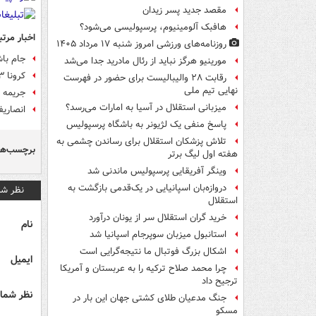
مقصد جدید پسر زیدان
هافبک آلومینیوم، پرسپولیسی می‌شود؟
اخبار مرتب
روزنامه‌های ورزشی امروز ‌شنبه ۱۷ مرداد ۱۴۰۵
جام باش
مورینیو هرگز نباید از رئال مادرید جدا می‌شد
کرونا ۳ تن از اعضای فیورنتینا را بیمارستانی کرد
رقابت ۲۸ والیبالیست برای حضور در فهرست
نهایی تیم ملی
جریمه تاریخی CAS
میزبانی استقلال در آسیا به امارات می‌رسد؟
انصاری
پاسخ منفی یک لژیونر به باشگاه پرسپولیس
تلاش پزشکان استقلال برای رساندن چشمی به
برچسب‌ها
هفته اول لیگ برتر
وینگر آفریقایی پرسپولیس ماندنی شد
دروازه‌بان اسپانیایی در یک‌قدمی بازگشت به
نظر شم
استقلال
خرید گران استقلال سر از یونان درآورد
نام
استانبول میزبان سوپرجام اسپانیا شد
اشکال بزرگ فوتبال ما نتیجه‌گرایی است
ایمیل
چرا محمد صلاح ترکیه را به عربستان و آمریکا
ترجیح داد
نظر شما 
جنگ مدعیان طلای کشتی جهان این بار در
مسکو