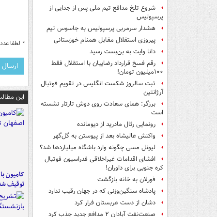
شروع تلخ مدافع تیم ملی پس از جدایی از
پرسپولیس
هشدار سرمربی پرسپولیس به جاسوس تیم
پیروزی استقلال مقابل همنام خوزستانی
*
لطفا عدد م
دانا وایت به بن‌بست رسید
رقم فسخ قرارداد رضاییان با استقلال فقط
۱۰۰میلیون تومان!
ثبت سالروز شکست انگلیس در تقویم فوتبال
آرژانتین
این مطالب
برزگر: همای سعادت روی دوش تارتار نشسته
است
رونمایی رئال مادرید از دیومانده
واکنش عالیشاه بعد از پیوستن به گل‌گهر
لیونل مسی چگونه وارد باشگاه میلیاردها شد؟
افشای اقدامات غیراخلاقی فدراسیون فوتبال
کره جنوبی برای داوران!
فورلان به خانه بازگشت
توقیف شد
پادشاه سنگین‌وزنی که در جهان رقیب ندارد
دشان از دست عربستان فرار کرد
صنعت‌نفت آبادان ۲ مدافع جدید جذب کرد