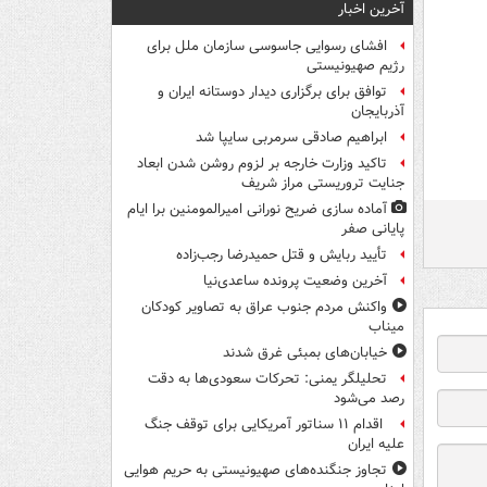
آخرین اخبار
افشای رسوایی جاسوسی سازمان ملل برای
رژیم صهیونیستی
توافق برای برگزاری دیدار دوستانه ایران و
آذربایجان
ابراهیم صادقی سرمربی سایپا شد
تاکید وزارت خارجه بر لزوم روشن شدن ابعاد
جنایت تروریستی مراز شریف
آماده سازی ضریح نورانی امیرالمومنین برا ایام
پایانی صفر
تأیید ربایش و قتل حمیدرضا رجب‌زاده
آخرین وضعیت پرونده ساعدی‌نیا
واکنش مردم جنوب عراق به تصاویر کودکان
میناب
خیابان‌های بمبئی غرق شدند
تحلیلگر یمنی: تحرکات سعودی‌ها به دقت
رصد می‌شود
اقدام ۱۱ سناتور آمریکایی برای توقف جنگ
علیه ایران
تجاوز جنگنده‌های صهیونیستی به حریم هوایی