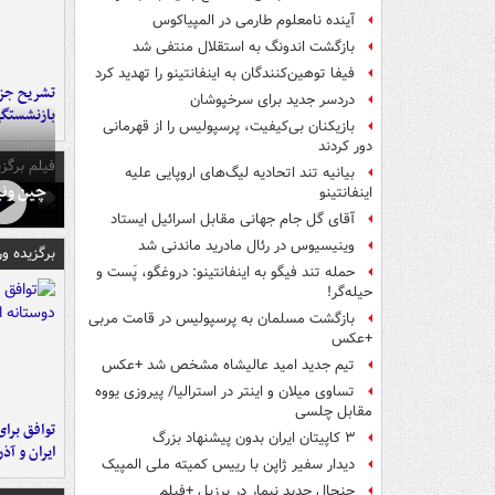
آینده نامعلوم طارمی در المپیاکوس
بازگشت اندونگ به استقلال منتفی شد
فیفا توهین‌کنندگان به اینفانتینو را تهدید کرد
تشریح جز
دردسر جدید برای سرخپوشان
بازنشستگ
بازیکنان بی‌کیفیت، پرسپولیس را از قهرمانی
دور کردند
فیلم برگزی
بیانیه تند اتحادیه لیگ‌های اروپایی علیه
چین ونی
اینفانتینو
آقای گل جام جهانی مقابل اسرائیل ایستاد
وینیسیوس در رئال مادرید ماندنی شد
برگزیده و
حمله تند فیگو به اینفانتینو: دروغگو، پَست‌ و
حیله‌گر!
بازگشت مسلمان به پرسپولیس در قامت مربی
+عکس
تیم جدید امید عالیشاه مشخص شد +عکس
تساوی میلان و اینتر در استرالیا/ پیروزی یووه
مقابل چلسی
توافق برای
۳ کاپیتان ایران بدون پیشنهاد بزرگ
ایران و آذ
دیدار سفیر ژاپن با رییس کمیته ملی المپیک
جنجال جدید نیمار در برزیل +فیلم