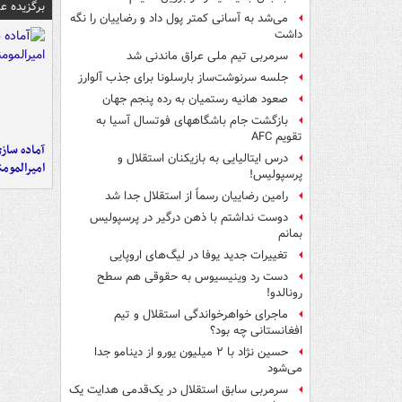
برگزیده 
می‌شد به آسانی کمتر پول داد و رضاییان را نگه
داشت
سرمربی تیم ملی عراق ماندنی شد
جلسه سرنوشت‌ساز بارسلونا برای جذب آلوارز
صعود هانیه رستمیان به رده پنجم جهان
بازگشت جام باشگاههای فوتسال آسیا به
تقویم AFC
آماده ساز
درس ایتالیایی‌ به بازیکنان استقلال و
امیرالمومن
پرسپولیس!
رامین رضاییان رسماً از استقلال جدا شد
دوست نداشتم با ذهن درگیر در پرسپولیس
بمانم
تغییرات جدید یوفا در لیگ‌های اروپایی
دست رد وینیسیوس به حقوقی هم سطح
رونالدو!
ماجرای خواهرخواندگی استقلال و تیم
افغانستانی چه بود؟
حسین نژاد با ۲ میلیون یورو از دینامو جدا
می‌شود
سرمربی سابق استقلال در یک‌قدمی هدایت یک