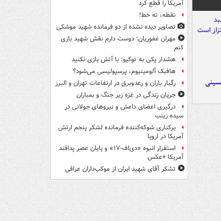
آمریکا را قطع کرد
نقطه، ته خط!
تصاویر دیده‌ نشده از دو فرمانده شهید موشکی
مهران غفوریان: دوست دارم نقش شهید بازی
کنم
هشدار پکن به توکیو: با آتش بازی نکنید
هافبک آلومینیوم، پرسپولیسی می‌شود؟
حسینی
رگبار باران و رعدوبرق در ارتفاعات تهران و البرز
جریان زندگی در غزه زیر جنگ و بمباران
درگیری اعضای داعش و نیروهای جولانی در
سیده زینب
برکناری شوکه‌کننده فرمانده لشکر پنجم ارتش
آمریکا در اروپا
استقرار انبوه «دی‌اف‑۱۷» و پایان عصر پدافند
آمریکا +عکس
تشکر آقای شهید ایران از موکب‌داران عراقی