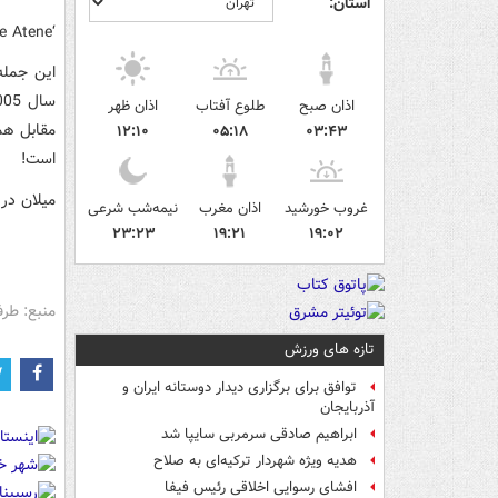
استان:
‘Andrà tutto bene, dopo Istanbul c’e Atene’
این جمله 
اذان صبح
طلوع آفتاب
اذان ظهر
۱۲:۱۰
۰۵:۱۸
۰۳:۴۳
است!
میلان در
غروب خورشید
اذان مغرب
نیمه‌شب شرعی
۲۳:۲۳
۱۹:۲۱
۱۹:۰۲
منبع: طرف
تازه های ورزش
توافق برای برگزاری دیدار دوستانه ایران و
آذربایجان
ابراهیم صادقی سرمربی سایپا شد
هدیه ویژه شهردار ترکیه‌ای به صلاح
افشای رسوایی اخلاقی رئیس فیفا