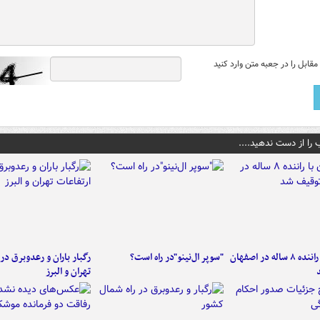
قابل را در جعبه متن وارد کنید
 را از دست ندهید....
کامیون با راننده ۸ ساله در اصفهان
"سوپر ال‌نینو"در راه است؟
رگبار باران و رعدوبرق در 
تهران و البرز