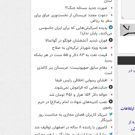
لبنان
صورت جدید مسئله جنگ؟!
دعوت مجدد عربستان از نخست‌وزیر عراق برای
سفر به ریاض
پدیده اسرائیلی‌هایی که برای ایران جاسوسی
می‌کنند، پایان ندارد!
فوران شدید آتشفشان فوئگو در گواتمالا
هدیه ویژه شهردار ترکیه‌ای به صلاح
قیمت نفت به ۸۳ دلار و ۵۵ سنت در هر بشکه
رسید
مقام سابق صهیونیست: عربستان ببر کاغذی
است
افشای رسوایی اخلاقی رئیس فیفا
جنایت‌هایی که فراموش نمی‌شوند
حواله دلار ۱۵۴ هزار و ۴۵۱ تومان شد
نصب کتیبه‌های شهادت امام رضا(ع) در حرم
رضوی
ارتفاعات
تبریک کاربران فضای مجازی به مناسبت روز
خبرنگار
کامیون با راننده ۸ ساله در اصفهان توقیف شد
پزشکیان: جنایات امروز واشنگتن را هم محکوم