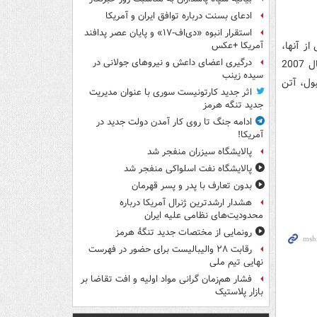
ادعای بسنت درباره توافق ایران و آمریکا
استقرار انبوه «دی‌اف‑۱۷» و پایان عصر پدافند
از آنها،
آمریکا +عکس
درگیری اعضای داعش و نیروهای جولانی در
سال 2005 در استامبول روسونری شکست تلخی را مقابل لیورپول تجربه کرد اما در سال 2007
سیده زینب
ستانبول، آتن
اثر جدید کارتونیست سوری با عنوان مدیریت
جدید تنگه هرمز
ادامه جنگ تا روی کار آمدن دولت جدید در
آمریکا!
پالایشگاه سیزران منفجر شد
پالایشگاه نفت اسلواکی منفجر شد
بدون تعارف با پدر و پسر قهرمان
هشدار ارشدترین ژنرال آمریکا درباره
محدودیت‌های نظامی علیه ایران
رونمایی از مختصات جدید تنگۀ هرمز
رقابت ۲۸ والیبالیست برای حضور در فهرست
نهایی تیم ملی
فشار هم‌زمان گرانی مواد اولیه و افت تقاضا بر
بازار پلاستیک