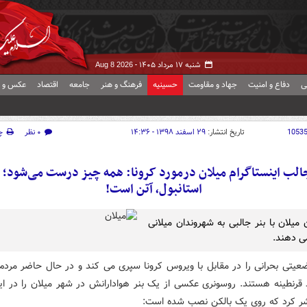
شنبه ۱۷ مرداد ۱۴۰۵ -
Aug 8 2026
ی
دفاع و امنیت
جهاد و مقاومت
حسینیه
فرهنگ و هنر
جامعه
اقتصاد
عکس و ف
1053
تاریخ انتشار:
۲۹ اسفند ۱۳۹۸ - ۱۴:۳۶
۰ نظر
چ
لب اینستاگرام میلان درمورد کرونا: همه چیز درست می‌شود؛ ب
استانبول، آتن است!
 میلان با بنر جالبی به شهروندان میلانی
ی دهند.
وضعیتی بحرانی را در مقابل با ویروس کرونا سپری می کند و در حال حاضر مردم 
قرنطینه هستند. روسونری عکسی از یک بنر هوادارانش در شهر میلان را در این
ر کرد که روی یک بالکن نصب شده است: