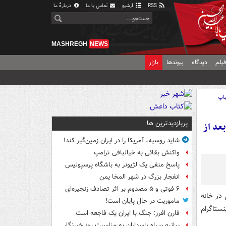
RSS
آرشیو
تماس با ما
دربارهٔ ما
MASHREGH
NEWS
یلم
دیدگاه
پیوندها
بازار
اپ
پربازدیدترین ها
عد از
شاید روسیه، آمریکا را در ایران زمین‌گیر کند!
واکنش بقائی به خیالبافی ترامپ
پاسخ منفی یک لژیونر به باشگاه پرسپولیس
انفجار بزرگ در شهر المخا یمن
۶ فوتی و ۵ مصدوم بر اثر تصادف زنجیره‌ای
در خانه
ماموریت در حال پایان است!
ستاگرام
فارن افرز: جنگ با ایران یک فاجعه است
بیانیه سپاه پاسداران به مناسبت روز خبرنگار