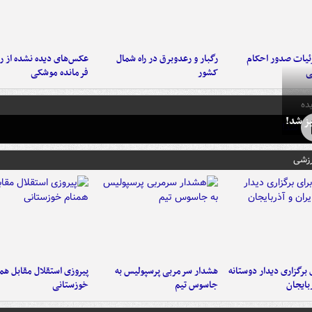
ئیات صدور احکام
رگبار و رعدوبرق در راه شمال
عکس‌های دیده نشده از ر
ی
کشور
فرمانده‌ موشکی
ده
ز شد!
رزشی
 برگزاری دیدار دوستانه
هشدار سرمربی پرسپولیس به
پیروزی استقلال مقابل هم
ربایجان
جاسوس تیم
خوزستانی