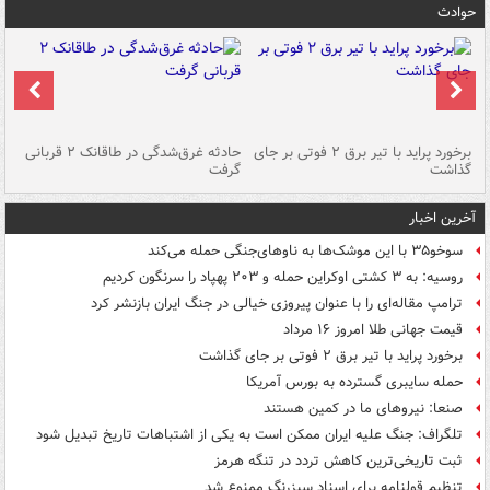
حوادث
برخورد پراید با تیر برق ۲ فوتی بر جای
حادثه غرق‌شدگی در طاقانک ۲ قربانی
پد
گذاشت
گرفت
جس
آخرین اخبار
سوخو۳۵ با این موشک‌ها به ناوهای‌جنگی حمله می‌کند
روسیه: به ۳ کشتی اوکراین حمله و ۲۰۳ پهپاد را سرنگون کردیم
ترامپ مقاله‌ای را با عنوان پیروزی خیالی در جنگ ایران بازنشر کرد
قیمت جهانی طلا امروز ۱۶ مرداد
برخورد پراید با تیر برق ۲ فوتی بر جای گذاشت
حمله سایبری گسترده به بورس آمریکا
صنعا: نیروهای ما در کمین‌ هستند
تلگراف: جنگ علیه ایران ممکن است به یکی از اشتباهات تاریخ تبدیل شود
ثبت تاریخی‌ترین کاهش تردد در تنگه هرمز
تنظیم قولنامه برای اسناد سبزرنگ ممنوع شد