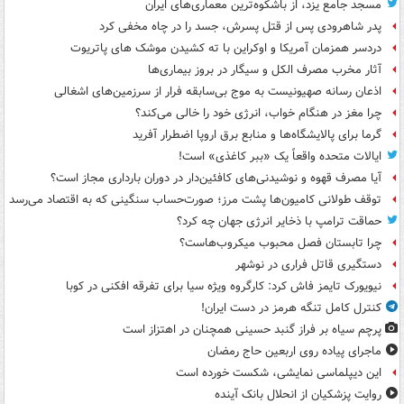
مسجد جامع یزد، از باشکوه‌ترین معماری‌های ایران
پدر شاهرودی پس از قتل پسرش، جسد را در چاه مخفی کرد
دردسر همزمان آمریکا و اوکراین با ته کشیدن موشک های پاتریوت
آثار مخرب مصرف الکل و سیگار در بروز بیماری‌ها
اذعان رسانه صهیونیست به موج بی‌سابقه فرار از سرزمین‌های اشغالی
چرا مغز در هنگام خواب، انرژی خود را خالی می‌کند؟
گرما برای پالایشگاه‌ها و منابع برق اروپا اضطرار آفرید
ایالات متحده واقعاً یک «ببر کاغذی» است!
آیا مصرف قهوه و نوشیدنی‌های کافئین‌دار در دوران بارداری مجاز است؟
توقف طولانی کامیون‌ها پشت مرز؛ صورت‌حساب سنگینی که به اقتصاد می‌رسد
حماقت ترامپ با ذخایر انرژی جهان چه کرد؟
چرا تابستان فصل محبوب میکروب‌هاست؟
دستگیری قاتل فراری در نوشهر
نیویورک تایمز فاش کرد: کارگروه ویژه سیا برای تفرقه افکنی در کوبا
کنترل کامل تنگه هرمز در دست ایران!
پرچم سیاه بر فراز گنبد حسینی همچنان در اهتزاز است
ماجرای پیاده روی اربعین حاج رمضان
این دیپلماسی نمایشی، شکست خورده است
روایت پزشکیان از انحلال بانک آینده