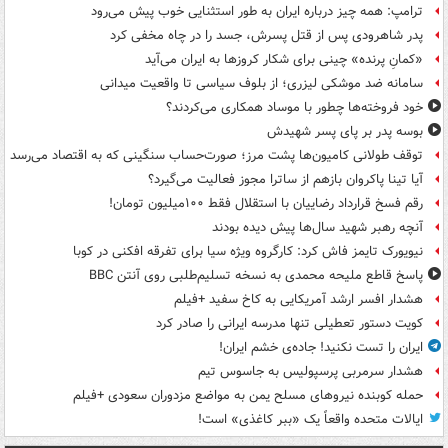
ترامپ: همه چیز درباره ایران به طور استثنایی خوب پیش می‌رود
پدر شاهرودی پس از قتل پسرش، جسد را در چاه مخفی کرد
«کمانِ پرنده» چینی برای شکار کروزها به ایران می‌آید
سامانه ضد موشکی لیزری؛ از بلوف سیاسی تا واقعیت میدانی
خود فروخته‌ها چطور با موساد همکاری می‌کردند؟
بوسه‌ پدر بر پای پسر شهیدش
توقف طولانی کامیون‌ها پشت مرز؛ صورت‌حساب سنگینی که به اقتصاد می‌رسد
آیا تینا پاکروان بازهم از ساترا مجوز فعالیت می‌گیرد؟
رقم فسخ قرارداد رضاییان با استقلال فقط ۱۰۰میلیون تومان!
آنچه رهبر شهید سال‌ها پیش دیده بودند
نیویورک تایمز فاش کرد: کارگروه ویژه سیا برای تفرقه افکنی در کوبا
پاسخ قاطع ملیحه محمدی به نسخه تسلیم‌طلبی روی آنتن BBC
هشدار افسر ارشد آمریکایی به کاخ سفید +فیلم
کویت دستور تعطیلی تنها مدرسه ایرانی را صادر کرد
ایران را تست نکنید! جاده‌ی خشم ایران!
هشدار سرمربی پرسپولیس به جاسوس تیم
حمله کوبنده نیروهای مسلح یمن به مواضع مزدوران سعودی +فیلم
ایالات متحده واقعاً یک «ببر کاغذی» است!