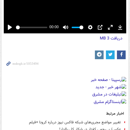
00:00
Play
Mute
Settings
PIP
Enter
Down
دریافت
3 MB
fullscreen
اخبار مرتبط
تغییر مواضع مجری‌های شبکه فاکس نیوز درباره کرونا +فیلم
عکس/ بی‌رحمی کفتار در شکار کل یالدار!