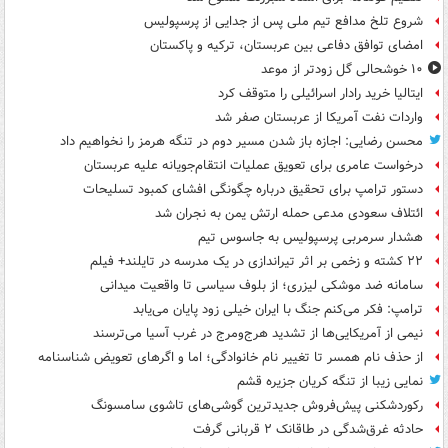
شروع تلخ مدافع تیم ملی پس از جدایی از پرسپولیس
امضای توافق دفاعی بین عربستان، ترکیه و پاکستان
۱۰ خوشحالی گل زودتر از موعد
ایتالیا خرید رادار اسرائیلی را متوقف کرد
واردات نفت آمریکا از عربستان صفر شد
محسن رضایی: اجازه باز شدن مسیر دوم در تنگه هرمز را نخواهیم داد
درخواست عامری برای تعویق عملیات انتقام‌جویانه علیه عربستان
دستور ترامپ برای تحقیق درباره چگونگی افشای کمبود تسلیحات
ائتلاف سعودی مدعی حمله ارتش یمن به نجران شد
هشدار سرمربی پرسپولیس به جاسوس تیم
۲۲ کشته و زخمی بر اثر تیراندازی در یک مدرسه در تایلند+ فیلم
سامانه ضد موشکی لیزری؛ از بلوف سیاسی تا واقعیت میدانی
ترامپ: فکر می‌کنم جنگ با ایران خیلی زود پایان می‌یابد
نیمی از آمریکایی‌ها از تشدید هرج‌ومرج در غرب آسیا می‌ترسند
از حذف نام همسر تا تغییر نام خانوادگی؛ اما و اگرهای تعویض شناسنامه
نمایی زیبا از تنگه کریان جزیره قشم
رکوردشکنی پیش‌فروش جدیدترین گوشی‌های تاشوی سامسونگ
حادثه غرق‌شدگی در طاقانک ۲ قربانی گرفت