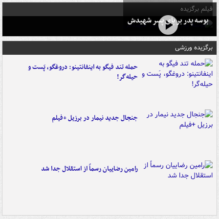
فیلم برگزیده
بوسه‌ پدر بر پای پسر شهیدش
برگزیده ورزشی
حمله تند فیگو به اینفانتینو: دروغگو، پَست‌ و
حیله‌گر!
جنجال جدید نیمار در برزیل +فیلم
رامین رضاییان رسماً از استقلال جدا شد