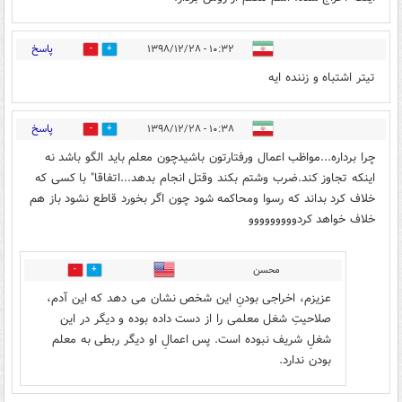
پاسخ
۱۰:۳۲ - ۱۳۹۸/۱۲/۲۸
1
17
تیتر اشتباه و زننده ایه
پاسخ
۱۰:۳۸ - ۱۳۹۸/۱۲/۲۸
5
14
چرا برداره...مواظب اعمال ورفتارتون باشیدچون معلم باید الگو باشد نه
اینکه تجاوز کند.ضرب وشتم بکند وقتل انجام بدهد...اتفاقا" با کسی که
خلاف کرد بداند که رسوا ومحاکمه شود چون اگر بخورد قاطع نشود باز هم
خلاف خواهد کردووووووووو
محسن
2
15
عزیزم، اخراجی بودنِ این شخص نشان می دهد که این آدم،
صلاحیتِ شغل معلمی را از دست داده بوده و دیگر در این
شغلِ شریف نبوده است. پس اعمالِ او دیگر ربطی به معلم
بودن ندارد.