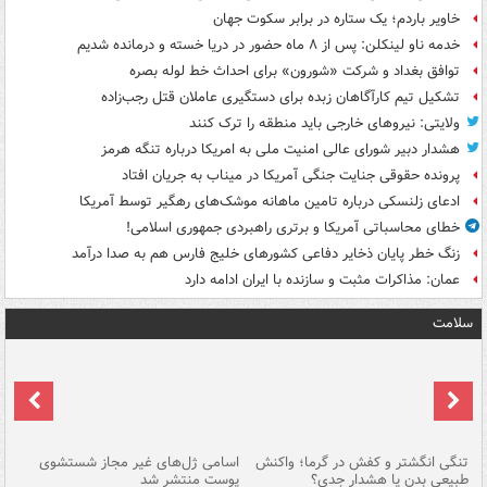
خاویر باردم؛ یک ستاره در برابر سکوت جهان
خدمه ناو لینکلن: پس از ۸ ماه حضور در دریا خسته و درمانده‌ شدیم
توافق بغداد و شرکت «شورون» برای احداث خط لوله بصره
تشکیل تیم کارآگاهان زبده برای دستگیری عاملان قتل رجب‌زاده
ولایتی: نیروهای خارجی باید منطقه را ترک کنند
هشدار دبیر شورای عالی امنیت ملی به امریکا درباره تنگه هرمز
پرونده حقوقی جنایت جنگی آمریکا در میناب به جریان افتاد
ادعای زلنسکی درباره تامین ماهانه موشک‌های رهگیر توسط آمریکا
خطای محاسباتی آمریکا و برتری راهبردی جمهوری اسلامی!
زنگ خطر پایان ذخایر دفاعی کشورهای خلیج فارس هم به صدا درآمد
عمان: مذاکرات مثبت و سازنده با ایران ادامه دارد
سلامت
تنگی انگشتر و کفش در گرما؛ واکنش
اسامی ژل‌های غیر مجاز شستشوی
مر
طبیعی بدن یا هشدار جدی؟
پوست منتشر شد