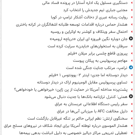
دستگیری مسئول یک اداره آستارا در پرونده فساد مالی
مجتبی جباری تیم جدیدش را انتخاب کرد
روایت رسانه عبری از دخالت آشکار ترامپ در کوبا
هشدار حماس درباره اقدامات توسعه طلبانه اشغالگران در کرانه باختری
احتمال سفر ویتکاف و کوشنر به اوکراین و روسیه
جان دوباره نگین فیروزه ای ایران «دریاچه ارومیه»
سرطان به استخوان‌های «بایدن» سرایت کرده است
پیروزی قاطع چلسی برابر میلان +فیلم
مهاجم پرسپولیس به پیکان پیوست
ترامپ، مرتکب جنایت جنگی شده است
دیدار دوستانه اما جدی؛ اینتر ۲- یوونتوس ۱ +فیلم
تساوی پرسپولیس مقابل الومینیوم اراک در دیدار دوستانه
پشت‌پرده مداخله آمریکا در حمایت از یِن ژاپن؛ خیرخواهی یا خودخواهی؟
همتی: کنترل ترازنامه بانک‌ها با جدیت دنبال می‌شود
سفر رئیس دستگاه اطلاعاتی عربستان به عراق
دلیل مخالفت AFC با میزبانی آبی‌ها در عراق
سخنگوی ارتش: نظم ایرانی حاکم بر تنگه غیرقابل بازگشت است
هشدار الموسوی درباره توطئه آمریکا برای ایجاد شکاف در نیروهای مسلح عراق
تعطیلی تدریجی مراکز دیالیز خصوصی به دلیل انباشت بدهی بیمه‌ها