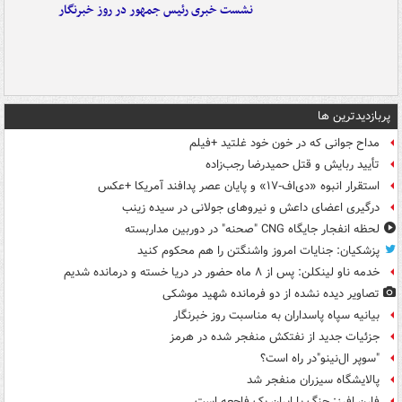
نشست خبری رئیس جمهور در روز خبرنگار
پربازدیدترین ها
مداح جوانی که در خون خود غلتید +فیلم
تأیید ربایش و قتل حمیدرضا رجب‌زاده
استقرار انبوه «دی‌اف‑۱۷» و پایان عصر پدافند آمریکا +عکس
درگیری اعضای داعش و نیروهای جولانی در سیده زینب
لحظه انفجار جایگاه CNG "صحنه" در دوربین مداربسته
پزشکیان: جنایات امروز واشنگتن را هم محکوم کنید
خدمه ناو لینکلن: پس از ۸ ماه حضور در دریا خسته و درمانده‌ شدیم
تصاویر دیده‌ نشده از دو فرمانده شهید موشکی
بیانیه سپاه پاسداران به مناسبت روز خبرنگار
جزئیات جدید از نفتکش منفجر شده در هرمز
"سوپر ال‌نینو"در راه است؟
پالایشگاه سیزران منفجر شد
فارن افرز: جنگ با ایران یک فاجعه است