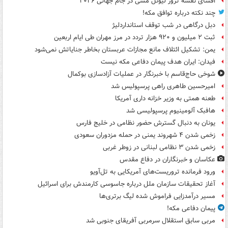
افشای نقشه ترور لیونل مسی در جام جهانی ۲۰۲۶
چند نکته درباره توافق مکه!
دبل درگاهی در شب توقف استانداردلیژ
ثبت ۲ میلیون و ۹۲۰ هزار تردد در مرز مهران طی ایام اربعین
یمن: تشکیل ائتلاف مانع مجازات عربستان بخاطر جنایاتش نمی‌شود
فیدان: ایران هدف پیمان دفاعی مکه نیست
شوخی حاج‌قاسم با خبرنگار در عملیات آزادسازی بوکمال
امیرحسین طاهری راهی پرسپولیس شد
طعنه همتی به وزیر خزانه داری آمریکا
هافبک آلومینیوم پرسپولیسی شد
یونان به دنبال گسترش حضور نظامی در خلیج فارس
زخمی شدن ۴ شهروند یمنی در حمله مزدوران سعودی
زخمی شدن ۳ نظامی لبنانی در زوطر غربی
عکاسان و خبرنگاران در دفاع مقدس
ورود فرمانده تروریست‌های آمریکایی به تل‌آویو
آغاز تحقیقات سازمان ملل درباره جاسوسی کارمندش برای اسرائیل
مسیر درآمدزایی فراموش شده لیگ برتری‌ها
پیمان دفاعی مکه!
مربی سابق استقلال سرمربی آفریقای جنوبی شد