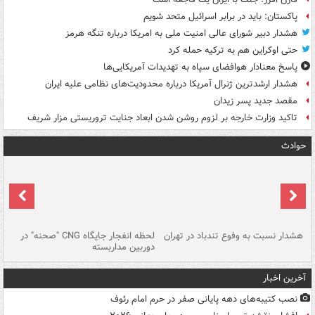
پاکستان: باید در برابر اسرائیل متحد شویم
هشدار دبیر شورای عالی امنیت ملی به امریکا درباره تنگه هرمز
حتی اوکراین هم به ترکیه حمله کرد
پاسخ معنادار هوافضای سپاه به تهدیدات آمریکایی‌ها
هشدار ارشدترین ژنرال آمریکا درباره محدودیت‌های نظامی علیه ایران
مقصد جدید پسر زیدان
تاکید وزارت خارجه بر لزوم روشن شدن ابعاد جنایت تروریستی مزار شریف
حوادث
ای
هشدار نسبت به وفوع تندباد در تهران
لحظه انفجار جایگاه CNG "صحنه" در
دس
دوربین مداربسته
ات
آخرین اخبار
نصب کتیبه‌های دهه پایانی صفر در حرم امام رئوف