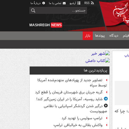
RSS
آرشیو
تماس با ما
دربارهٔ ما
MASHREGH
NEWS
یلم
دیدگاه
پیوندها
بازار
اپ
پربازدیدترین ها
تصاویر جدید از پهپادهای منهدم‌شده آمریکا
توسط سپاه
گربه جریان برق شهرستان فریمان را قطع کرد
شاید روسیه، آمریکا را در ایران زمین‌گیر کند!
درگیر شدن گردشگر اسپانیایی با نظامی
؛ چرا که
صهیونیست
ترامپ سوئیس را تهدید کرد
واکنش بقائی به خیالبافی ترامپ