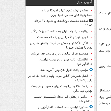
آخرین اخبار
هشدار ارشدترین ژنرال آمریکا درباره
ار دسته
محدودیت‌های نظامی علیه ایران
صفحه نخست روزنامه‌های شنبه ۱۷ مرداد
۱۴۰۵
ید و در
بیانیه سپاه پاسداران به مناسبت روز خبرنگار
فارن افرز: جنگ با ایران یک فاجعه است
تنگی انگشتر و کفش در گرما؛ واکنش طبیعی
عی کنید
بدن یا هشدار جدی؟
رمز شما
مورینیو هرگز نباید از رئال مادرید جدا می‌شد
آتلانتیک: تاب‌آوری ایران دولت ترامپ را
غافلگیر کرد
مت رویی
ترامپ باعث افول هژمونی آمریکا شد!
فشار هم‌زمان گرانی مواد اولیه و افت تقاضا بر
بازار پلاستیک
رقابت ۲۸ والیبالیست برای حضور در فهرست
 دستمال
نهایی تیم ملی
اس پیدا
اسامی ژل‌های غیر مجاز شستشوی پوست
منتشر شد
دربسته)
سندرز: ترامپ نماد فساد، اقتدارگرایی و