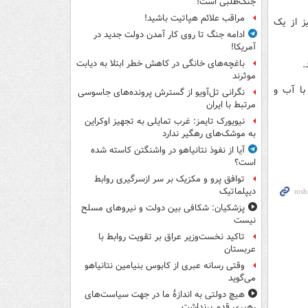
جنگ‌طلبی است!
مراقب علائم هپاتیت باشید!
ز از یک
ادامه جنگ تا روی کار آمدن دولت جدید در
آمریکا!
باغچه‌های خانگی در کاهش خطر ابتلا به دیابت
موثرند
ام سوخت گیری دست خود را حداقل ۴۰ ثانیه با آب و
نگرانی تل‌آویو از گسترش پرونده‌های جاسوسی
مرتبط با ایران
نیویورک تایمز: غرب تمایلی به تجهیز اوکراین
به موشک‌های رهگیر ندارد
آیا از نفوذ نتانیاهو در واشنگتن کاسته شده
است؟
توافق پرو و مکزیک بر سر ازسرگیری روابط
دیپلماتیک
پزشکیان: شکافی بین دولت و نیروهای مسلح
نیست
تاکید نخست‌وزیر عراق بر تقویت روابط با
عربستان
وقتی رسانه عبری از کابوس بنیامین نتانیاهو
می‌گوید
هیچ دولتی به اندازۀ ما در جهت سیاست‌های
رهبری قدم برنداشت