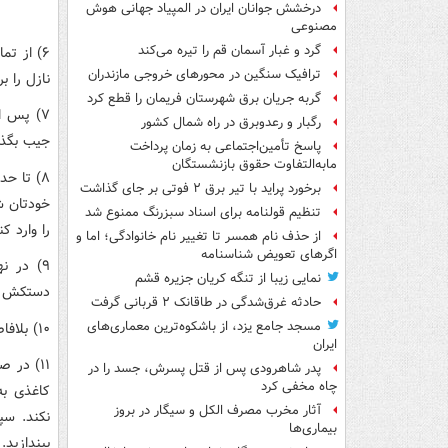
درخشش جوانان ایران در المپیاد جهانی هوش
مصنوعی
گرد و غبار آسمان قم را تیره می‌کند
۶) از ت
ترافیک سنگین در محورهای خروجی مازندران
نازل را ب
گربه جریان برق شهرستان فریمان را قطع کرد
۷) پس ا
رگبار و رعدوبرق در راه شمال کشور
جیب بگذا
پاسخ تأمین‌اجتماعی به زمان پرداخت
مابه‌التفاوت حقوق بازنشستگان
۸) تا ح
برخورد پراید با تیر برق ۲ فوتی بر جای گذاشت
خودتان ش
تنظیم قولنامه برای اسناد سبزرنگ ممنوع شد
را وارد ک
از حذف نام همسر تا تغییر نام خانوادگی؛ اما و
اگرهای تعویض شناسنامه
۹) در 
نمایی زیبا از تنگه کریان جزیره قشم
دستکش که
حادثه غرق‌شدگی در طاقانک ۲ قربانی گرفت
مسجد جامع یزد، از باشکوه‌ترین معماری‌های
۱۰) بلافاصله دستکش را در اولین سطل زباله نزدیک خودتان (ترجیحا دربسته) بیندازید.
ایران
۱۱) در 
پدر شاهرودی پس از قتل پسرش، جسد را در
چاه مخفی کرد
کاغذی به
آثار مخرب مصرف الکل و سیگار در بروز
نکند. سپ
بیماری‌ها
بیندازید.