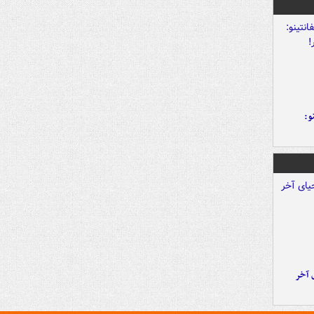
و:
 آخر