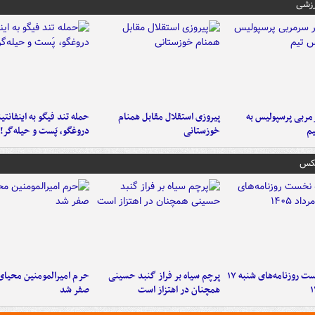
رزشی
ربی پرسپولیس به
پیروزی استقلال مقابل همنام
حمله تند فیگو به اینفانتین
م
خوزستانی
دروغگو، پَست‌ و حیله‌گر!
عکس
صفحه نخست روزنامه‌های شنبه ۱۷
پرچم سیاه بر فراز گنبد حسینی
حرم امیرالمومنین محیای
همچنان در اهتزاز است
صفر شد