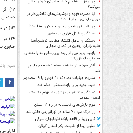
چرا مغز در هنگام خواب، انرژی خود را خالی
می‌کند؟
۱۲) اگ
آیا مصرف قهوه و نوشیدنی‌های کافئین‌دار در
دستمال ک
دوران بارداری مجاز است؟
چرا تابستان فصل محبوب میکروب‌هاست؟
۱۳) در طول حضور در پمپ بنزین و بعد از آن به هیچ وجه صورت خودتان را لمس نکنید.
دستگیری قاتل فراری در نوشهر
دستگیری عامل انتشار مطالب توهین‌آمیز
علیه زائران اربعین در فضای مجازی
صابون بش
بازدید وزیر نیرو از روند برق‌رسانی به واحدهای
صنعتی بازسازی‌شده
منبع: باش
آتش‌سوزی در منطقه حفاظت‌شده دیزمار مهار
شد
تشریح جزئیات تصادف ۱۲ خودرو با ۱۹ مصدوم
شرط جدید برای بازنشستگی اعلام شد
دستگیری ۶ نفر در بهشهر به اتهام تشویش
اذهان عمومی
موج بارش‌های تابستانه در راه ۱۱ استان
راز مرگ مرد ۷۲ ساله در تهرانپارس فاش شد
قابی زیبا از قلعه بابک آذربایجان شرقی
نمایی زیبا از طبیعت بکر استان گیلان
اخبار مرتب