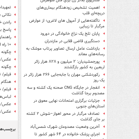
سناریوی بلاگر زن برای قتل شوهرش
تمهیدات
اهمیت تشخیص زودهنگام بیماری‌های
دریچه‌ای قلب
نکاتی ب
ناگفته‌هایی از آمپول های لاغری؛ از عوارض
راندن خ
مرگبار تا زیبایی
پاسخ به
پایان تلخ یک نزاع خانوادگی در دورود
راهنمای
دستگیری قاضی قلابی در مازندران
۱۰ راه انتقال سریع ویروس کرونا که باید مراقب آن‌ها باشید
بازداشت عامل ارسال تصاویر پرتاب موشک به
چگونه ا
رسانه‌های معاند
عکس/ ج
پورجمشیدیان: ۲ میلیون و ۸۲۸ هزار زائر
چگونه م
اربعین به کشور بازگشتند
فیلم/ ت
رکوردشکنی مهران با جابه‌جایی ۲۶۶ هزار زائر در
یک روز
هنگام ا
انفجار در جایگاه CNG صحنه یک کشته و سه
فیلم/ ض
مصدوم برجا گذاشت
لباس‌ها
جزئیات برگزاری امتحانات نهایی معوق در
عکس/ ه
استان‌های جنوبی
عکس/ عد
تصادف مرگبار در محور اهواز–شوش ۲ کشته
بر جای گذاشت
آخرین وضعیت مصدومان شهرک شمس‌آباد
برچسب‌ها
اجرای پزشک خانواده در ۶۴ شهر کشور تا