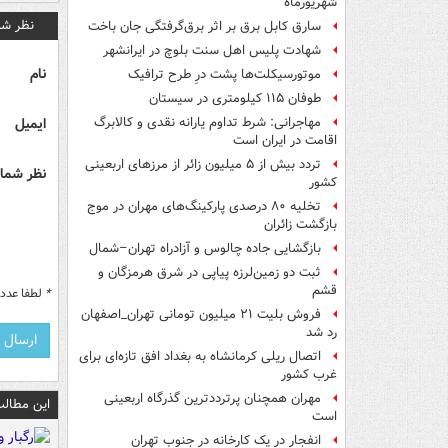
شهریورماه
نظر شم
سارق کابل برق بر اثر برق‌گرفتگی جان باخت
شهادت پلیس اهل سنت بلوچ در ایرانشهر
نام
موتورسیکلت‌ها پشت درِ طرح ترافیک
طوفان ۱۱۵ کیلومتری در سیستان
ایمیل
مهاجرانی: شرط تداوم یارانه نقدی و کالابرگ
اقامت در ایران است
تردد بیش از ۵ میلیون زائر از مرزهای اربعینی
نظر شما 
کشور
تخلیه ۸۰ درصدی پارکینگ‌های مهران در موج
بازگشت زائران
بازگشایی جاده چالوس و آزادراه تهران–شمال
ثبت دو زمین‌لرزه پیاپی در شرق هرمزگان و
قشم
*
لطفا عدد م
فروش بلیت ۲۱ میلیون تومانی تهران_اصفهان
رد شد
اتصال ریلی کرمانشاه به بغداد افق تازه‌ای برای
غرب کشور
مهران همچنان پرترددترین گذرگاه اربعینی
این مطالب
است
انفجار در یک کارخانه در جنوب تهران