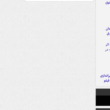
مان
وق
یراندازی
فیلم