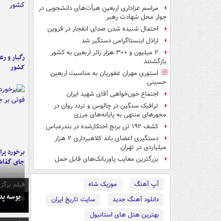
مراسم عزاداری اربعینِ هیأت‌های دانشجویی در
جوار محل شهادت رهبر
احتمال شنیده شدن صدای انفجار در قزوین
اراذل اینستاگرامی دستگیر شد
۲ میلیون و ۳۰۰ هزار زائر اربعین به کشور
رگبار و رع
بازگشتند
کشور
استوری مهران غفوریان به مناسبت اربعین
حسینی
اجتماع خون‌خواهی آقای شهید ایران
ترافیک سنگین در چالوس و تردد روان در
محورهای منتهی به پایانه‌های مرزی
کشف ۱۹۲ تن برنج احتکارشده در بندرعباس
دستگیری اعضای باند کلاهبرداری ۲ هزار
میلیاردی در تهران
بزرگترین معایب پاوربانک‌های قابل حمل
جای گذا
آپ آهنگ
موزیک شاه
فیلم برگزی
بوسه‌ پ
دانلود آهنگ جدید
سایت تاریخ ایران
بهترین هتل های استانبول