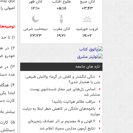
برای پیشگ
اذان صبح
طلوع آفتاب
اذان ظهر
اصولی را
۱۲:۱۰
۰۵:۱۸
۰۳:۴۳
توصیه‌های
غروب خورشید
اذان مغرب
نیمه‌شب شرعی
۲۳:۲۳
۱۹:۲۱
۱۹:۰۲
۱) تا حد امکان دفعات بنزین، گاز و یا گازوئیل گرفتن خود را کاهش دهید.
۲) در ه
خودرو خود
۳) در 
تازه های جامعه
عدد دستک
تنگی انگشتر و کفش در گرما؛ واکنش طبیعی
بدن یا هشدار جدی؟
۴) هنگا
اسامی ژل‌های غیر مجاز شستشوی پوست
ابتدا یک
منتشر شد
کارت دست
مراقب علائم هپاتیت باشید!
باغچه‌های خانگی در کاهش خطر ابتلا به دیابت
بیشتر بخو
موثرند
۶ فوتی و ۵ مصدوم بر اثر تصادف زنجیره‌ای
۵) کار
نتایج آزمون مدارس سمپاد اعلام شد
دستکش دا