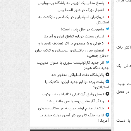
مت ایران
پاسخ منفی یک لژیونر به باشگاه پرسپولیس
انفجار بزرگ در شهر المخا یمن
دروازه‌بان اسپانیایی در یک‌قدمی بازگشت به
استقلال
ماموریت در حال پایان است!
ادعای بسنت درباره توافق ایران و آمریکا
۶ فوتی و ۵ مصدوم بر اثر تصادف زنجیره‌ای
کثر باک
امضای سران پاکستان، عربستان و ترکیه برای
«دفاع جمعی»
اثر جدید کارتونیست سوری با عنوان مدیریت
داقل یک
جدید تنگه هرمز
پالایشگاه نفت اسلواکی منفجر شد
پشت پرده توافق جدید ایران؛ تاکتیک یا
 نزنید.
استراتژی؟
 در محل
توسل رفیق آرژانتینی نتانیاهو به سرکوب
وینگر آفریقایی پرسپولیس ماندنی شد
هشدار مقام ارشد یمن به عربستان سعودی
ادامه جنگ تا روی کار آمدن دولت جدید در
 با دست
آمریکا!