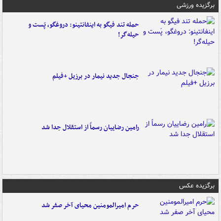
برگزیده ورزشی
حمله تند فیگو به اینفانتینو: دروغگو، پَست‌ و
حیله‌گر!
جنجال جدید نیمار در برزیل +فیلم
رامین رضاییان رسماً از استقلال جدا شد
برگزیده عکس
حرم امیرالمومنین محیای آخر صفر شد