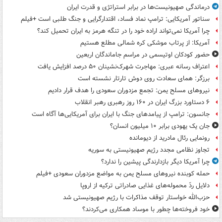
درماندگی صهیونیست‌ها در برابر استراتژی و قدرت ایران
سناتور آمریکایی: ترامپ نماد فساد، اقتدارگرایی و جنگ طلبی است +فیلم
چرا آمریکا نمی‌تواند اراده خود را در تنگه هرمز به ایران تحمیل کند؟
آمریکا: از پرتاب موشکی کره شمالی مطلع هستیم
حضور کودکان اوتیسمی در مراسم جاماندگان اربعین
اعتراف رسانه عبری: مهاجرت شهرک‌نشینان ۵۰ درصد افزایش یافت
برزگر: همای سعادت روی دوش تارتار نشسته است
نیروهای مسلح یمن: تجمع مزدوران سعودی را هدف قرار دادیم
۶ دستاورد بزرگ ایران در ۱۶۰ روز رهبری رهبر انقلاب
جانسون: ترامپ از پیامدهای جنگ با ایران برای آمریکایی‌ها آگاه است
جان یک یهودی برابر ۱۰ میلیون انسان؟
رونمایی رئال مادرید از دیومانده
تجاوز نظامی مجدد رژیم صهیونیستی به سوریه
چرا آمریکا دیگر بازدارندگی پیشین را ندارد؟
حمله کوبنده نیروهای مسلح یمن به مواضع مزدوران سعودی +فیلم
دلایل ردّ محموله‌های غذایی صادراتی ترکیه از اروپا
حزب‌الله خواستار توقف مذاکرات با رژیم صهیونیستی شد
خود فروخته‌ها چطور با موساد همکاری می‌کردند؟