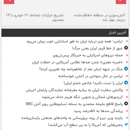
تصادف مرگبار در محور اهواز–شوش ۲
آتش‌سوزی در منطقه حفاظت‌شده
تشریح جزئیات تصادف ۱۲ خودرو با ۱۹
پا
دیزمار مهار شد
مصدوم
آخرین اخبار
ترامپ: همه چیز درباره ایران به طور استثنایی خوب پیش می‌رود
عبور از خط قرمز ایران یعنی مرگ!
حمله نیروهای اسرائیلی به خبرنگار پرس‌تی‌وی
«ضربه مغزی» شدن صدها نظامی آمریکایی در حملات ایران
جنگ در جبهه لبنان بعد از تفاهم‌نامه چه تغییری کرده؟
ترامپ در حال سوختن در آتشی خودساخته
ایران را تست نکنید! جاده‌ی خشم ایران!
واکنش سفارت ایران به بیانیه مغرضانه نمایندگان پارلمان اتریش
کریدورهای شمالی و جنوبی تنگه هرمز حذف می‌شوند
پاسخ قاطع ملیحه محمدی به نسخه تسلیم‌طلبی روی آنتن BBC
پرشدگی سدها به ۵۸درصد رسید
بازدید وزیر نیرو از روند برق‌رسانی به واحدهای صنعتی بازسازی‌شده
زنجیرهایی که آمریکا را به زیر سطح آب می‌کشند!