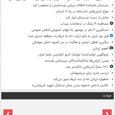
عربستان فرمانده ائتلاف دریایی چندملیتی را منصوب کرد
موج بارش‌های تابستانه در راه ۱۱ استان
دشان از دست عربستان فرار کرد
مشاهده ۴ پلنگ در ارتفاعات میناب
دستگیری ۶ نفر در بهشهر به اتهام تشویش اذهان عمومی
قرار بود ایران به زانو درآید، اما به ابرقدرت منطقه تبدیل شد!
درگیری لفظی ترامپ و هگزث بر سر کمبود ذخایر موشکی
آهوی ایرانی
یاوه‌گویی تولیدکننده موشک کروز اوکراینی علیه ایران
ونس: ایرانی‌ها مذاکره‌کنندگان سرسختی هستند
۸۰۰ سازۀ آمریکایی خاکستر شد
دردسر جدید برای سرخپوشان
ماهواره ایرانی که از سد ابرها عبور می‌کند
تکذیب ادعای «نحوه ردزنی محل استقرار شهید لاریجانی»
حوادث