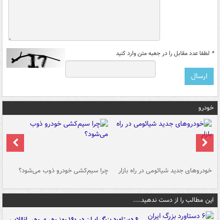
*
لطفا عدد مقابل را در جعبه متن وارد کنید
خودرو
خودروهای جدید شیائومی در راه بازار
چرا سیم‌کشی خودرو ذوب می‌شود؟
شو
این مطالب را از دست ندهید....
۶ دستاورد بزرگ ایران در ۱۶۰ روز رهبری رهبر انقلاب