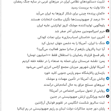
تثبیت دستاوردهای نظامی ایران در مرزهای غربی در سایه جنگ رمضان
دانا وایت به بن‌بست رسید
«کمانِ پرنده» چینی برای شکار کروزها به ایران می‌آید
۷۰ درصد از صهیونیست‌ها نگران سلامت انتخابات هستند
یاوه‌گویی تولیدکننده موشک کروز اوکراینی علیه ایران
حرم امیرالمومنین محیای آخر صفر شد
آخرین نبرد «داستان اسباب‌بازی» برای نجات کودکی
جنگ با ایران، آمریکا را به دشمن جهان تبدیل کرد
آیا تینا پاکروان بازهم از ساترا مجوز فعالیت می‌گیرد؟
رقم فسخ قرارداد رضاییان با استقلال فقط ۱۰۰میلیون تومان!
یمن: نقشه عربستان برای حمله به صنعاء را در نطفه خفه کردیم
آمریکا اوایل شهریور میزبان مجمع آژانس انرژی اتمی می‌شود
بازسازی پالایشگاه سوم پارس جنوبی کلید خورد
چالش بزرگ آمریکا در تأمین مهمات و موشک
نیروهای مسلح عراق به حال آماده‌باش درآمدند
روایتی از تحول سیاسی اجتماعی در آمریکا!
ادامه ویرانگری ارتش صهیونیستی در جنین
ثبت سالروز شکست انگلیس در تقویم فوتبال آرژانتین
پایان دور جدید مذاکرات دولت لبنان و رژیم صهیونیستی در رم ایتالیا