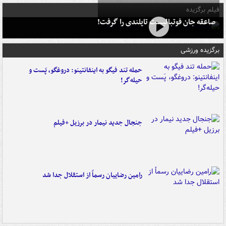
فیلم برگزیده
صاعقه جان فوتبالیست تایلندی را گرفت!
برگزیده ورزشی
حمله تند فیگو به اینفانتینو: دروغگو، پَست‌ و
حیله‌گر!
جنجال جدید نیمار در برزیل +فیلم
رامین رضاییان رسماً از استقلال جدا شد