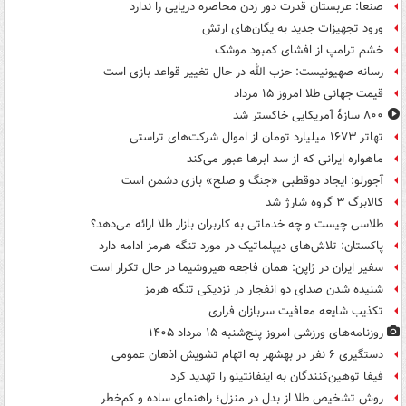
صنعا: عربستان قدرت دور زدن محاصره دریایی را ندارد
ورود تجهیزات جدید به یگان‌های ارتش
خشم ترامپ از افشای کمبود موشک
رسانه صهیونیست: حزب الله در حال تغییر قواعد بازی است
قیمت جهانی طلا امروز ۱۵ مرداد
۸۰۰ سازۀ آمریکایی خاکستر شد
تهاتر ۱۶۷۳ میلیارد تومان از اموال شرکت‌های تراستی
ماهواره ایرانی که از سد ابرها عبور می‌کند
آجورلو: ایجاد دوقطبی «جنگ و صلح‌» بازی دشمن است
کالابرگ ۳ گروه شارژ شد
طلاسی چیست و چه خدماتی به کاربران بازار طلا ارائه می‌دهد؟
پاکستان: تلاش‌های دیپلماتیک در مورد تنگه هرمز ادامه دارد
سفیر ایران در ژاپن: همان فاجعه هیروشیما در حال تکرار است
شنیده شدن صدای دو انفجار در نزدیکی تنگه هرمز
تکذیب شایعه معافیت سربازان فراری
روزنامه‌های ورزشی امروز پنج‌شنبه ۱۵ مرداد ۱۴۰۵
دستگیری ۶ نفر در بهشهر به اتهام تشویش اذهان عمومی
فیفا توهین‌کنندگان به اینفانتینو را تهدید کرد
روش تشخیص طلا از بدل در منزل؛ راهنمای ساده و کم‌خطر