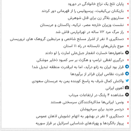
پایان تلخ یک نزاع خانوادگی در دورود
بازیکنان بی‌کیفیت، پرسپولیس را از قهرمانی دور کردند
سناریوی بلاگر زن برای قتل شوهرش
نشست وزیران خارجه مصر، ترکیه، پاکستان و عربستان
راز مرگ مرد ۷۲ ساله در تهرانپارس فاش شد
دستگیری ۸ نفر از اشرار مسلح شاخص و مرتبطین گروهک های تروریستی
موج بارش‌های تابستانه در راه ۱۱ استان
ماهواره‌ها خسارت انفجار جبل‌علی امارت را لو دادند
درگیری لفظی ترامپ و هگزث بر سر کمبود ذخایر موشکی
قرار بود ایران به زانو درآید، اما به ابرقدرت منطقه تبدیل شد!
قدرت نظامی ایران فراتر از برآوردها
واکنش کمال شرف به پاسخ کوبنده یمن به عربستان سعودی
آهوی ایرانی
مشاهده ۴ پلنگ در ارتفاعات میناب
ونس: ایرانی‌ها مذاکره‌کنندگان سرسختی هستند
دردسر جدید برای سرخپوشان
دستگیری ۶ نفر در بهشهر به اتهام تشویش اذهان عمومی
پرواز بالگردها و پهپادهای شناسایی اسرائیل بر فراز سوریه