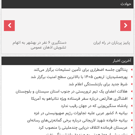
حوادث
ن
پاییز پرباران در راه ایران
دستگیری ۶ نفر در بهشهر به اتهام
تشویش اذهان عمومی
اس
آخرین اخبار
پنتاگون جلسه اضطراری برای تأمین تسلیحات برگزار می‌کند
پورجمشیدیان: اربعین ۱۴۰۵ با بالاترین سطح امنیت برگزار شد
شرط جدید برای بازنشستگی اعلام شد
هلاکت اعضای یک تیم تروریستی در جنوب استان سیستان و بلوچستان
افشاگری هاآرتص درباره سفر فرستاده ویژه نتانیاهو به آمریکا
پادشاه سنگین‌وزنی که در جهان رقیب ندارد
بیانیه ۸ کشور عربی علیه تجاوزات رژیم صهیونیستی در غزه
بیانیه خانواده شهید لاریجانی درباره برخی گمانه‌زنی‌های رسانه‌ای
عربستان فرمانده ائتلاف دریایی چندملیتی را منصوب کرد
زیان بیش از ۱۰۰ همتی به صندوق‌ بازنشستگی نفت