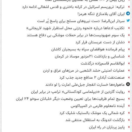
ترکیه: تروریسم اسرائیل در کرانه باختری و قدس اشغالی ادامه دارد
ایران آقای بلامنازع تنگه هرمز!
سردار ابن‌الرضا: دست نیروهای مسلح برای پاسخ پُر است
تکذیب ادعاها درباره «نحوه ردزنی محل استقرار شهید لاریجانی»
یک‌ سوم صهیونیست‌ها در برابر حملات موشکی بی دفاع هستند
دشان از دست عربستان فرار کرد
پیام فرمانده هوافضای سپاه به بسیجیان کاشان
شناسایی و بازداشت ۲۱مزدور موساد در کرمان
ابوالقاسم قاسم‌زاده درگذشت
عملیات امنیتی حشد الشعبی در مرزهای عراق و اردن
صنعت‌نفت آبادان ۲ مدافع جدید جذب کرد
ماهواره‌ها خسارت انفجار جبل‌علی امارت را لو دادند
روایت گاردین از «دیپلماسی کودکستانی» ترامپ در برابر ایران
بسیج تمام ظرفیت‌ها برای تعیین وضعیت دیگر خلبانان سوخو ۲۴ ایران
آینده نامعلوم طارمی در المپیاکوس
کره شمالی یک موشک بالستیک شلیک کرد
بازگشت اندونگ به استقلال منتفی شد
پاییز پرباران در راه ایران