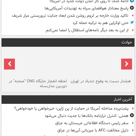
ادامه جنگ تا روی کار آمدن دولت جدید در آمریکا!
پاسخ معنادار هوافضای سپاه به تهدیدات آمریکایی‌ها
تاکید وزارت خارجه بر لزوم روشن شدن ابعاد جنایت تروریستی مزار شریف
حتی اوکراین هم به ترکیه حمله کرد
از این به بعد دیگر نامه‌های استقلال را امضا نمی‌کنم
حوادث
ای
هشدار نسبت به وفوع تندباد در تهران
لحظه انفجار جایگاه CNG "صحنه" در
دس
دوربین مداربسته
ات
آخرین اخبار
پشت‌پرده مداخله آمریکا در حمایت از یِن ژاپن؛ خیرخواهی یا خودخواهی؟
همتی: کنترل ترازنامه بانک‌ها با جدیت دنبال می‌شود
سفر رئیس دستگاه اطلاعاتی عربستان به عراق
دلیل مخالفت AFC با میزبانی آبی‌ها در عراق