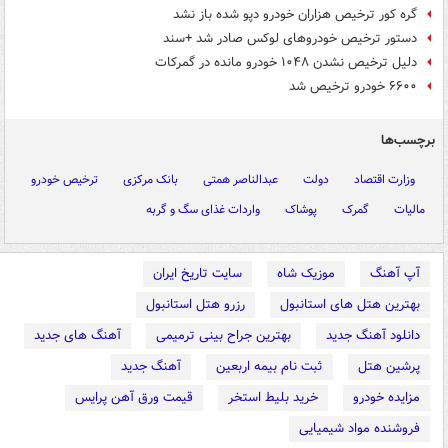
گره کور ترخیص هزاران خودرو دپو شده باز نشد
دستور ترخیص خودروهای لوکس صادر شد +سند
دلیل ترخیص نشدن ۱۰۴۸ خودرو مانده در گمرکات
۶۶۰۰ خودرو ترخیص شد
برچسب‌ها
وزارت اقتصاد
دولت
عبدالناصر همتی
بانک مرکزی
ترخیص خودرو
مالیات
گمرک
پوشاک
واردات غذای سگ و گربه
آپ آهنگ
موزیک شاه
سایت تاریخ ایران
بهترین هتل های استانبول
رزرو هتل استانبول
دانلود آهنگ جدید
بهترین جراح بینی ترمیمی
آهنگ های جدید
پرشین هتل
ثبت نام بیمه اربعین
آهنگ جدید
مزایده خودرو
خرید بلیط استخر
قیمت ورق آهن پرایس
فروشنده مواد شیمیایی