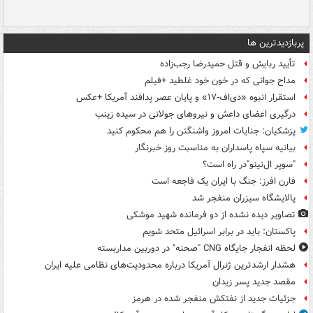
پربازدیدترین ها
تأیید ربایش و قتل حمیدرضا رجب‌زاده
مداح جوانی که در خون خود غلطید +فیلم
استقرار انبوه «دی‌اف‑۱۷» و پایان عصر پدافند آمریکا +عکس
درگیری اعضای داعش و نیروهای جولانی در سیده زینب
پزشکیان: جنایات امروز واشنگتن را هم محکوم کنید
بیانیه سپاه پاسداران به مناسبت روز خبرنگار
"سوپر ال‌نینو"در راه است؟
فارن افرز: جنگ با ایران یک فاجعه است
پالایشگاه سیزران منفجر شد
تصاویر دیده‌ نشده از دو فرمانده شهید موشکی
پاکستان: باید در برابر اسرائیل متحد شویم
لحظه انفجار جایگاه CNG "صحنه" در دوربین مداربسته
هشدار ارشدترین ژنرال آمریکا درباره محدودیت‌های نظامی علیه ایران
مقصد جدید پسر زیدان
جزئیات جدید از نفتکش منفجر شده در هرمز