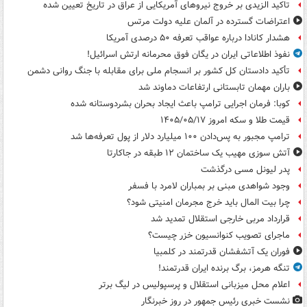
تاکید الزیدی بر خروج نیروهای آمریکایی از عراق در تاریخ تعیین شده
اعتراضات گسترده در آلمان علیه دولت مرتس
هشدار کانادا درباره عواقب تعرفه ۵۰ درصدی آمریکا
نفوذ اطلاعاتی ایران در یگان فوق محرمانه ارتش اسرائیل!
تأکید دادستان کل کشور بر انسجام ملی برای مقابله با جنگ روانی دشمن
باران مهمان تابستانی ارتفاعات دماوند شد
کوبا: فرمان اجرایی ترامپ باعث ایجاد بحران بشردوستانه شده
قیمت طلا و سکه امروز ۱۴۰۵/۰۵/۱۷
ترامپ مجبور به پس‌دادن ۱۰۰ میلیارد دلار از پول تعرفه‌ها شد
آتش سوزی مهیب یک ساختمان ۱۲ طبقه در جاکارتا
پدر لیونل مسی درگذشت
وجود شواهدی مبنی بر بمباران لامرد با فسفر
چرا بیت المال باید خرج مجرمان امنیتی شود؟
قرارداد مربی خارجی استقلال تمدید شد
ماجرای تصویب کنوانسیون خزر چیست؟
فوران یک آتشفشان قدرتمند در کلمبیا
تنگه هرمز، برگ برنده ایران قدرتمند!
اعلام محل میزبانی استقلال و پرسپولیس در لیگ برتر
نشست خبری رئیس جمهور در روز خبرنگار