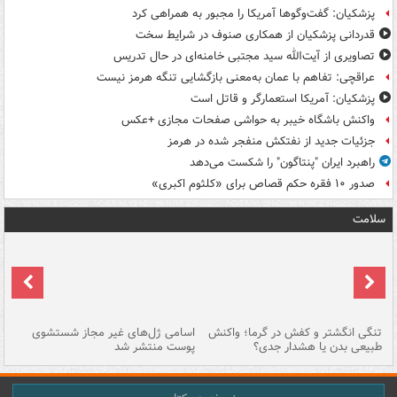
پزشکیان: گفت‌وگوها آمریکا را مجبور به همراهی کرد
قدردانی پزشکیان از همکاری صنوف در شرایط سخت
تصاویری از آیت‌الله سید مجتبی خامنه‌ای در حال تدریس
عراقچی: تفاهم با عمان به‌معنی بازگشایی تنگه هرمز نیست
پزشکیان: آمریکا استعمارگر و قاتل است
واکنش باشگاه خیبر به حواشی صفحات مجازی +عکس
جزئیات جدید از نفتکش منفجر شده در هرمز
راهبرد ایران "پنتاگون" را شکست می‌دهد
صدور ۱۰ فقره حکم قصاص برای «کلثوم اکبری»
سلامت
تنگی انگشتر و کفش در گرما؛ واکنش
اسامی ژل‌های غیر مجاز شستشوی
مر
طبیعی بدن یا هشدار جدی؟
پوست منتشر شد