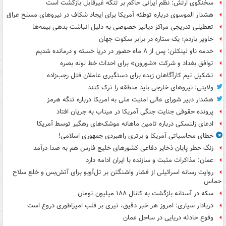
سخنگوی ارتش: نظم ایرانی حاکم بر تنگه غیرقابل بازگشت است
هشدار الموسوی درباره توطئه آمریکا برای ایجاد شکاف در نیروهای مسلح عراق
تعطیلی تدریجی مراکز دیالیز خصوصی به دلیل انباشت بدهی بیمه‌ها
خاویر باردم؛ یک ستاره در برابر سکوت جهان
خدمه ناو لینکلن: پس از ۸ ماه حضور در دریا خسته و درمانده‌ شدیم
توافق بغداد و شرکت «شورون» برای احداث خط لوله بصره
تشکیل تیم کارآگاهان زبده برای دستگیری عاملان قتل رجب‌زاده
ولایتی: نیروهای خارجی باید منطقه را ترک کنند
هشدار دبیر شورای عالی امنیت ملی به امریکا درباره تنگه هرمز
پرونده حقوقی جنایت جنگی آمریکا در میناب به جریان افتاد
ادعای زلنسکی درباره تامین ماهانه موشک‌های رهگیر توسط آمریکا
خطای محاسباتی آمریکا و برتری راهبردی جمهوری اسلامی!
زنگ خطر پایان ذخایر دفاعی کشورهای خلیج فارس هم به صدا درآمد
عمان: مذاکرات مثبت و سازنده با ایران ادامه دارد
روایت رسانه اسرائیلی از فشار واشنگتن بر تل‌آویو برای آتش‌بس و خلع سلاح
حماس
سکه در آستانه بازگشت به کانال ۱۸۸ میلیون تومان
دریادار سیاری: امروز هر خبر دقیق، تیری بر قلب امپراطوری دروغ است
وقوع حادثه دریایی در ساحل عمان