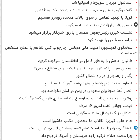
استانبول میزبان سوپرجام اسپانیا شد
گفت وگوی تلفنی مودی و نتانیاهو درباره تحولات منطقه‌ای
کوبا: با تهدید نظامی از سوی ایالات متحده روبه‌رو هستیم
توسل رفیق آرژانتینی نتانیاهو به سرکوب
نشست خبری رئیس‌جمهور همزمان با روز خبرنگار برگزار می‌شود
ترامپ سوئیس را تهدید کرد
سخنگوی کمیسیون امنیت ملی مجلس: چارچوب کلی تفاهم با عمان مشخص
شده است
طالبان: داعش را به طور کامل در افغانستان سرکوب کردیم
امضای سران پاکستان، عربستان و ترکیه برای «دفاع جمعی»
رگبار و رعدوبرق در راه شمال کشور
تصاویر جدید از پهپادهای منهدم‌شده آمریکا توسط سپاه
انصارالله: متجاوزان سعودی در یمن در امان نخواهند بود
پوتین و محمد بن زاید درباره اوضاع منطقه خلیج فارس گفت‌وگو کردند
قیمت جهانی نفت امروز ۱۶ مرداد
اشکال بزرگ فوتبال ما نتیجه‌گرایی است
حاج علی اکبری: انقلاب ما محصول مکتب عاشورا است
افشاگری برادرزاده ترامپ: تمام تصمیم‌هایش از روی ترس است
چرا محمد صلاح ترکیه را به عربستان و آمریکا ترجیح داد