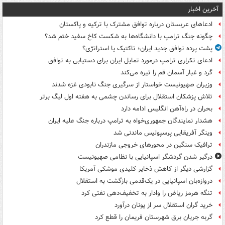
آخرین اخبار
ادعاهای عربستان درباره توافق مشترک با ترکیه و پاکستان
چگونه جنگ ترامپ با دانشگاه‌ها به شکست کاخ سفید ختم شد؟
پشت پرده توافق جدید ایران؛ تاکتیک یا استراتژی؟
ادعای تکراری ترامپ درمورد تمایل ایران برای دستیابی به توافق
گرد و غبار آسمان قم را تیره می‌کند
وزیران صهیونیست خواستار از سرگیری جنگ نابودی غزه شدند
تلاش پزشکان استقلال برای رساندن چشمی به هفته اول لیگ برتر
بحران در راه‌آهن انگلیس ادامه دارد
هشدار نمایندگان جمهوری‌خواه به ترامپ درباره جنگ علیه ایران
وینگر آفریقایی پرسپولیس ماندنی شد
ترافیک سنگین در محورهای خروجی مازندران
درگیر شدن گردشگر اسپانیایی با نظامی صهیونیست
گزارشی دیگر از کاهش ذخایر کلیدی موشکی آمریکا
دروازه‌بان اسپانیایی در یک‌قدمی بازگشت به استقلال
تنگه هرمز ریاض را وادار به تخفیف‌دهی نفتی کرد
خرید گران استقلال سر از یونان درآورد
گربه جریان برق شهرستان فریمان را قطع کرد