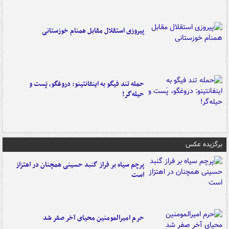
پیروزی استقلال مقابل همنام خوزستانی
حمله تند فیگو به اینفانتینو: دروغگو، پَست‌ و
حیله‌گر!
برگزیده عکس
پرچم سیاه بر فراز گنبد حسینی همچنان در اهتزاز
است
حرم امیرالمومنین محیای آخر صفر شد