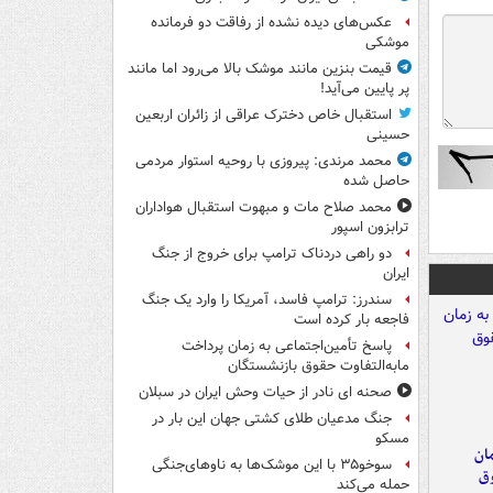
عکس‌های دیده نشده از رفاقت دو فرمانده‌
موشکی
قیمت بنزین مانند موشک بالا می‌رود اما مانند
پر پایین می‌آید!
استقبال خاص دخترک عراقی از زائران اربعین
حسینی
محمد مرندی: پیروزی با روحیه استوار مردمی
حاصل شده
محمد صلاح مات و مبهوت استقبال هواداران
ترابزون اسپور
دو راهی دردناک ترامپ برای خروج از جنگ
ایران
سندرز: ترامپ فاسد، آمریکا را وارد یک جنگ
فاجعه بار کرده است
پاسخ تأمین‌اجتماعی به زمان پرداخت
مابه‌التفاوت حقوق بازنشستگان
صحنه ای نادر از حیات وحش ایران در سبلان
جنگ مدعیان طلای کشتی جهان این بار در
مسکو
مان
سوخو۳۵ با این موشک‌ها به ناوهای‌جنگی
وق
حمله می‌کند