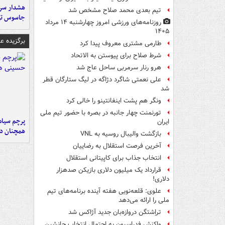
هشدار سرم
تیم بعدی محمد صلاح مشخص شد
جاسوس تی
روزنامه‌های ورزشی امروز چهارشنبه ۱۴ مرداد
۱۴۰۵
برگزیده 
طارمی مشتری معروف پیدا کرد
شرط صلاح برای پیوستن به الاتحاد
هرو رنار سرمربی ساحل عاج شد
علی نعمتی شاگرد دژاگه در لیگ ستارگان قطر
شد
ونگر هم پشت اینفانتینو را خالی کرد
تورنمنت چهار جانبه در بصره با حضور تیم ملی
پرچم سیاه
ایران
همچنان در
بازگشت والیبال روسیه به VNL
آخرین فرصت استقلال به رضاییان
انتخاب جذاب برای کاپیتانی استقلال
قرارداد یک میلیون دلاری بازیکن صدهزار
دلاری!
علوی: قلعه‌نویی هفته آینده برنامه‌های تیم
ملی را ارائه می‌دهد
تراِشتگن دروازه‌بان جدید آژاکس شد
واکنش فدراسیون به احتمال انتخاب جانشین