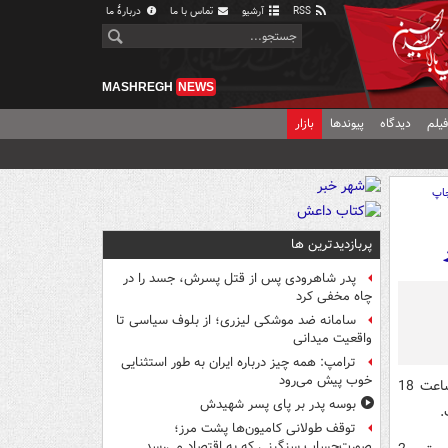
RSS
آرشیو
تماس با ما
دربارهٔ ما
MASHREGH
NEWS
یلم
دیدگاه
پیوندها
بازار
اپ
پربازدیدترین ها
پدر شاهرودی پس از قتل پسرش، جسد را در
چاه مخفی کرد
سامانه ضد موشکی لیزری؛ از بلوف سیاسی تا
واقعیت میدانی
ترامپ: همه چیز درباره ایران به طور استثنایی
خوب پیش می‌رود
در روز 21 بهمن از ساعت 18
بوسه‌ پدر بر پای پسر شهیدش
.
توقف طولانی کامیون‌ها پشت مرز؛
صورت‌حساب سنگینی که به اقتصاد می‌رسد