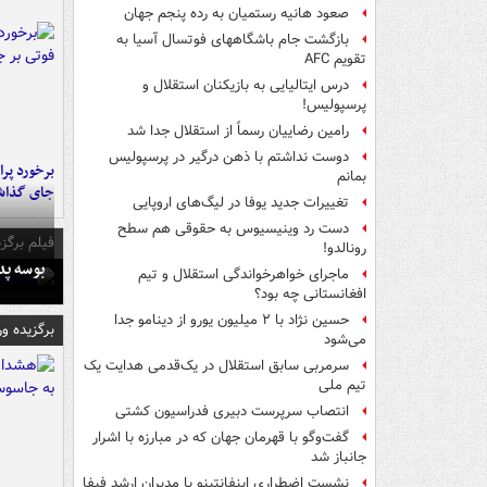
صعود هانیه رستمیان به رده پنجم جهان
بازگشت جام باشگاههای فوتسال آسیا به
تقویم AFC
درس ایتالیایی‌ به بازیکنان استقلال و
پرسپولیس!
رامین رضاییان رسماً از استقلال جدا شد
دوست نداشتم با ذهن درگیر در پرسپولیس
بمانم
جای گذا
تغییرات جدید یوفا در لیگ‌های اروپایی
دست رد وینیسیوس به حقوقی هم سطح
فیلم برگزی
رونالدو!
بوسه‌ پ
ماجرای خواهرخواندگی استقلال و تیم
افغانستانی چه بود؟
حسین نژاد با ۲ میلیون یورو از دینامو جدا
برگزیده و
می‌شود
سرمربی سابق استقلال در یک‌قدمی هدایت یک
تیم ملی
انتصاب سرپرست دبیری فدراسیون کشتی
گفت‌وگو با قهرمان جهان که در مبارزه با اشرار
جانباز شد
نشست اضطراری اینفانتینو با مدیران ارشد فیفا