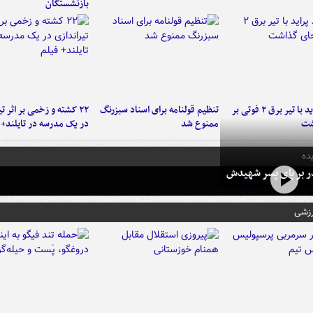
بازنشستگان
برخورد پراید با تیر برق ۲ فوتی بر
تنظیم قولنامه برای اسناد سبزرنگ
۲۲ کشته و زخمی بر اثر ت
شت
ممنوع شد
در یک مدرسه در تایلند+ 
ده
در بر پای پسر شهیدش
رزشی