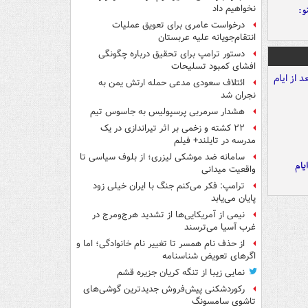
نخواهیم داد
و:
درخواست عامری برای تعویق عملیات
انتقام‌جویانه علیه عربستان
دستور ترامپ برای تحقیق درباره چگونگی
افشای کمبود تسلیحات
ائتلاف سعودی مدعی حمله ارتش یمن به
نجران شد
هشدار سرمربی پرسپولیس به جاسوس تیم
۲۲ کشته و زخمی بر اثر تیراندازی در یک
مدرسه در تایلند+ فیلم
سامانه ضد موشکی لیزری؛ از بلوف سیاسی تا
یام
واقعیت میدانی
ترامپ: فکر می‌کنم جنگ با ایران خیلی زود
پایان می‌یابد
نیمی از آمریکایی‌ها از تشدید هرج‌ومرج در
غرب آسیا می‌ترسند
از حذف نام همسر تا تغییر نام خانوادگی؛ اما و
اگرهای تعویض شناسنامه
نمایی زیبا از تنگه کریان جزیره قشم
رکوردشکنی پیش‌فروش جدیدترین گوشی‌های
تاشوی سامسونگ