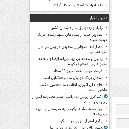
باید افراد کارآمدتر را به کار گرفت
آخرین اخبار
رگبار و رعدوبرق در راه شمال کشور
تصاویر جدید از پهپادهای منهدم‌شده آمریکا
توسط سپاه
انصارالله: متجاوزان سعودی در یمن در امان
نخواهند بود
پوتین و محمد بن زاید درباره اوضاع منطقه
خلیج فارس گفت‌وگو کردند
قیمت جهانی نفت امروز ۱۶ مرداد
اشکال بزرگ فوتبال ما نتیجه‌گرایی است
حاج علی اکبری: انقلاب ما محصول مکتب
عاشورا است
افشاگری برادرزاده ترامپ: تمام تصمیم‌هایش از
روی ترس است
چرا محمد صلاح ترکیه را به عربستان و آمریکا
ترجیح داد
وقوع انفجار مهیب در مسکو
دست بالای ایران در مذاکرات جاری!