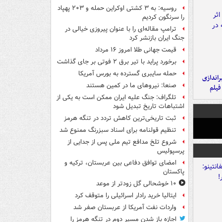
روسیه: به ۳ کشتی اوکراین حمله و ۲۰۳ پهپاد
را سرنگون کردیم
ترامپ مقاله‌ای را با عنوان پیروزی خیالی در
جنگ ایران بازنشر کرد
قیمت جهانی طلا امروز ۱۶ مرداد
برخورد پراید با تیر برق ۲ فوتی بر جای گذاشت
حمله سایبری گسترده به بورس آمریکا
یراندازی
صنعا: نیروهای ما در کمین‌ هستند
فیلم
تلگراف: جنگ علیه ایران ممکن است به یکی از
اشتباهات تاریخ تبدیل شود
ثبت تاریخی‌ترین کاهش تردد در تنگه هرمز
تنظیم قولنامه برای اسناد سبزرنگ ممنوع شد
شروع تلخ مدافع تیم ملی پس از جدایی از
پرسپولیس
امضای توافق دفاعی بین عربستان، ترکیه و
پاکستان
۱۰ خوشحالی گل زودتر از موعد
ایتالیا خرید رادار اسرائیلی را متوقف کرد
واردات نفت آمریکا از عربستان صفر شد
اجازه باز شدن مسیر دوم در تنگه هرمز را