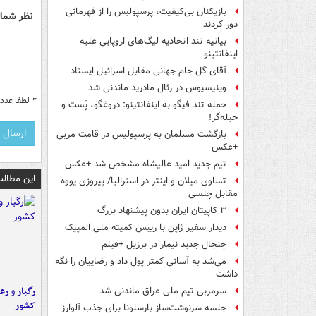
بازیکنان بی‌کیفیت، پرسپولیس را از قهرمانی
نظر شما 
دور کردند
بیانیه تند اتحادیه لیگ‌های اروپایی علیه
اینفانتینو
آقای گل جام جهانی مقابل اسرائیل ایستاد
وینیسیوس در رئال مادرید ماندنی شد
*
لطفا عدد م
حمله تند فیگو به اینفانتینو: دروغگو، پَست‌ و
حیله‌گر!
بازگشت مسلمان به پرسپولیس در قامت مربی
+عکس
تیم جدید امید عالیشاه مشخص شد +عکس
این مطالب
تساوی میلان و اینتر در استرالیا/ پیروزی یووه
مقابل چلسی
۳ کاپیتان ایران بدون پیشنهاد بزرگ
دیدار سفیر ژاپن با رییس کمیته ملی المپیک
جنجال جدید نیمار در برزیل +فیلم
می‌شد به آسانی کمتر پول داد و رضاییان را نگه
داشت
رگبار و رع
سرمربی تیم ملی عراق ماندنی شد
کشور
جلسه سرنوشت‌ساز بارسلونا برای جذب آلوارز