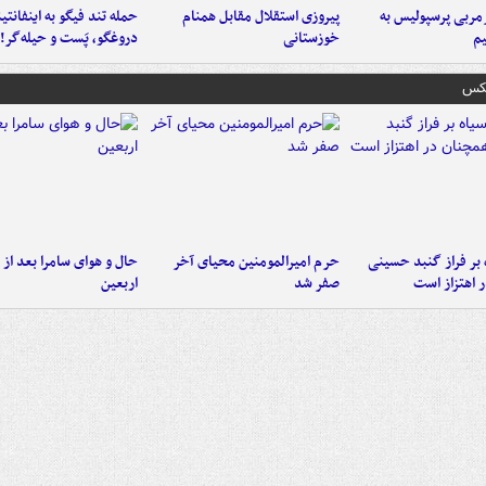
ربی پرسپولیس به
پیروزی استقلال مقابل همنام
حمله تند فیگو به اینفانتین
م
خوزستانی
دروغگو، پَست‌ و حیله‌گر!
عکس
 بر فراز گنبد حسینی
حرم امیرالمومنین محیای آخر
حال و هوای سامرا بعد از ا
 اهتزاز است
صفر شد
اربعین