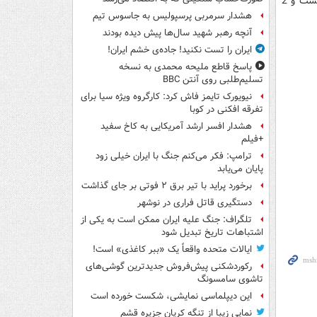
قهرمان آسیا در 6 بازی اخیر خود مقابل نمایندگان ایران در مرحله گروهی یک برد 3 شکست و 2
هشدار سرمربی پرسپولیس به جاسوس تیم
آنچه رهبر شهید سال‌ها پیش دیده بودند
ایران را تست نکنید! جاده‌ی خشم ایران!
پاسخ قاطع ملیحه محمدی به نسخه
تسلیم‌طلبی روی آنتن BBC
نیویورک تایمز فاش کرد: کارگروه ویژه سیا برای
تفرقه افکنی در کوبا
هشدار افسر ارشد آمریکایی به کاخ سفید
+فیلم
ترامپ: فکر می‌کنم جنگ با ایران خیلی زود
پایان می‌یابد
برخورد پراید با تیر برق ۲ فوتی بر جای گذاشت
دستگیری قاتل فراری در نوشهر
تلگراف: جنگ علیه ایران ممکن است به یکی از
اشتباهات تاریخ تبدیل شود
ایالات متحده واقعاً یک «ببر کاغذی» است!
رکوردشکنی پیش‌فروش جدیدترین گوشی‌های
تاشوی سامسونگ
این دیپلماسی نمایشی، شکست خورده است
نمایی زیبا از تنگه کریان جزیره قشم