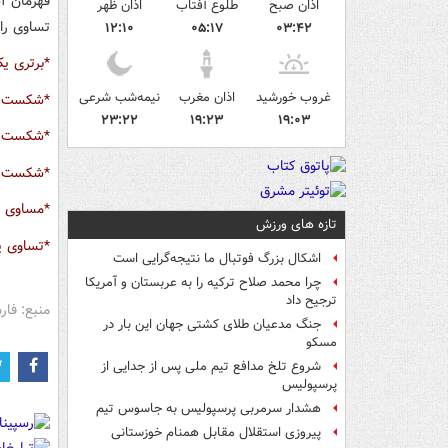
اذان صبح
طلوع آفتاب
اذان ظهر
تساوی را
۱۲:۱۰
۰۵:۱۷
۰۳:۴۲
*برتری ی
غروب خورشید
اذان مغرب
نیمه‌شب شرعی
*شکست 2 بر یک مقابل استقل
۲۳:۲۲
۱۹:۲۳
۱۹:۰۳
*شکست یک
*شکست یک
*مساوی ب
تازه های ورزش
*تساوی ی
اشکال بزرگ فوتبال ما نتیجه‌گرایی است
چرا محمد صلاح ترکیه را به عربستان و آمریکا
ترجیح داد
منبع: فا
جنگ مدعیان طلای کشتی جهان این بار در
مسکو
شروع تلخ مدافع تیم ملی پس از جدایی از
پرسپولیس
هشدار سرمربی پرسپولیس به جاسوس تیم
پیروزی استقلال مقابل همنام خوزستانی