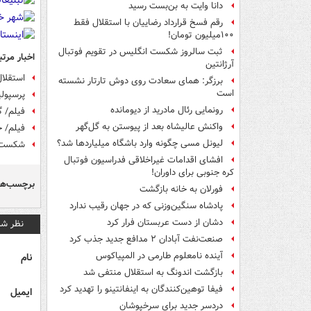
دانا وایت به بن‌بست رسید
رقم فسخ قرارداد رضاییان با استقلال فقط
۱۰۰میلیون تومان!
ثبت سالروز شکست انگلیس در تقویم فوتبال
اخبار مرتب
آرژانتین
استقلا
برزگر: همای سعادت روی دوش تارتار نشسته
است
پرسپول
رونمایی رئال مادرید از دیومانده
فیلم/ گ
واکنش عالیشاه بعد از پیوستن به گل‌گهر
فیلم/ خلاصه
لیونل مسی چگونه وارد باشگاه میلیاردها شد؟
شکست ش
افشای اقدامات غیراخلاقی فدراسیون فوتبال
کره جنوبی برای داوران!
برچسب‌ها
فورلان به خانه بازگشت
پادشاه سنگین‌وزنی که در جهان رقیب ندارد
دشان از دست عربستان فرار کرد
نظر شم
صنعت‌نفت آبادان ۲ مدافع جدید جذب کرد
آینده نامعلوم طارمی در المپیاکوس
نام
بازگشت اندونگ به استقلال منتفی شد
فیفا توهین‌کنندگان به اینفانتینو را تهدید کرد
ایمیل
دردسر جدید برای سرخپوشان