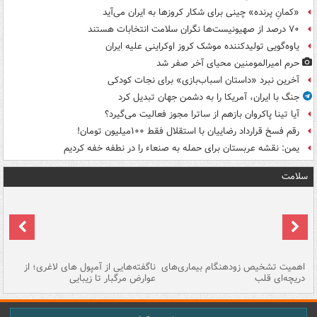
«کمانِ پرنده» چینی برای شکار کروزها به ایران می‌آید
۷۰ درصد از صهیونیست‌ها نگران سلامت انتخابات هستند
یاوه‌گویی تولیدکننده موشک کروز اوکراینی علیه ایران
حرم امیرالمومنین محیای آخر صفر شد
آخرین نبرد «داستان اسباب‌بازی» برای نجات کودکی
جنگ با ایران، آمریکا را به دشمن جهان تبدیل کرد
آیا تینا پاکروان بازهم از ساترا مجوز فعالیت می‌گیرد؟
رقم فسخ قرارداد رضاییان با استقلال فقط ۱۰۰میلیون تومان!
یمن: نقشه عربستان برای حمله به صنعاء را در نطفه خفه کردیم
سلامت
اهمیت تشخیص زودهنگام بیماری‌های
ناگفته‌هایی از آمپول های لاغری؛ از
دریچه‌ای قلب
عوارض مرگبار تا زیبایی
تا