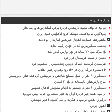
پربازدیدترین ها
بیانیه خانواده شهید لاریجانی درباره برخی گمانه‌زنی‌های رسانه‌ای
یاوه‌گویی تولیدکننده موشک کروز اوکراینی علیه ایران
ماهواره‌ها خسارت انفجار جبل‌علی امارت را لو دادند
پادشاه سنگین‌وزنی که در جهان رقیب ندارد
راز مرگ مرد ۷۲ ساله در تهرانپارس فاش شد
دشان از دست عربستان فرار کرد
عربستان فرمانده ائتلاف دریایی چندملیتی را منصوب کرد
۶ دستاورد بزرگ ایران در ۱۶۰ روز رهبری رهبر انقلاب
دستگیری ۸ نفر از اشرار مسلح شاخص و مرتبطین گروهک های تروریستی
موج بارش‌های تابستانه در راه ۱۱ استان
دستگیری ۶ نفر در بهشهر به اتهام تشویش اذهان عمومی
ترامپ: همه چیز درباره ایران به طور استثنایی خوب پیش می‌رود
درگیری لفظی ترامپ و هگزث بر سر کمبود ذخایر موشکی
آهوی ایرانی
۸۰۰ سازۀ آمریکایی خاکستر شد