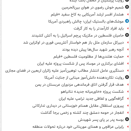
روایت پزشکیان از انحلال بانک آینده
شمیم خوش رضوی در هوای بین‌الحرمین
هشدار افسر ارشد آمریکایی به کاخ سفید +فیلم
موشک‌های بالستیک ایران؛ چالش راهبردی آمریکا
باید افراد کارآمدتر را به کار گرفت
حامیان فلسطین در مکزیک پرچم اسرائیل را به آتش کشیدند
دبیرکل سازمان ملل باز هم خواستار آتش‌بس فوری در اوکراین شد
آنچه رهبر شهید سال‌ها پیش دیده بودند
حمایت هلندی‌ها از مظلومیت فلسطین +فیلم
افشای برکناری در موساد پس از شکست پروژه علیه ایران
دستگیری عامل انتشار مطالب توهین‌آمیز علیه زائران اربعین در فضای مجازی
روایت تکان‌دهنده دانش‌آموز مینابی از جنایت آمریکا
هدف قرار گرفتن اتاق‌ فرماندهی مزدوران عربستان در یمن
شکست پروژه «خاورمیانه جدید» نتانیاهو
گزافه‌گویی و لفاظی جدید ترامپ علیه ایران
پیروزی استقلال مقابل همنام خوزستانی در دیداری تدارکاتی
انفجار در حومه دمشق چند کشته و زخمی برجا گذاشت
بوسه‌ پدر بر پای پسر شهیدش
رایزنی عراقچی و همتای موریتانی خود درباره تحولات منطقه