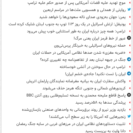
موج تهدید علیه قضات آمریکایی پس از صدور حکم علیه ترامپ
روایتی از همدلی و همسویی ملت‌ها در مراسم اربعین
یمن: جهان به‌زودی صدای ناله سعودی‌ها را خواهد شنید
یونیفل: ارتش اسرائیل در یک روز ۱۱۳ توپ به جنوب لبنان شلیک کرده است
ترامپ: همه چیز درباره ایران به طور استثنایی خوب پیش می‌رود
عبور از خط قرمز ایران یعنی مرگ!
حمله نیروهای اسرائیلی به خبرنگار پرس‌تی‌وی
«ضربه مغزی» شدن صدها نظامی آمریکایی در حملات ایران
جنگ در جبهه لبنان بعد از تفاهم‌نامه چه تغییری کرده؟
ترامپ در حال سوختن در آتشی خودساخته
ایران را تست نکنید! جاده‌ی خشم ایران!
واکنش سفارت ایران به بیانیه مغرضانه نمایندگان پارلمان اتریش
کریدورهای شمالی و جنوبی تنگه هرمز حذف می‌شوند
پاسخ قاطع ملیحه محمدی به نسخه تسلیم‌طلبی روی آنتن BBC
پرشدگی سدها به ۵۸درصد رسید
بازدید وزیر نیرو از روند برق‌رسانی به واحدهای صنعتی بازسازی‌شده
زنجیرهایی که آمریکا را به زیر سطح آب می‌کشند!
تثبیت دستاوردهای نظامی ایران در مرزهای غربی در سایه جنگ رمضان
دانا وایت به بن‌بست رسید