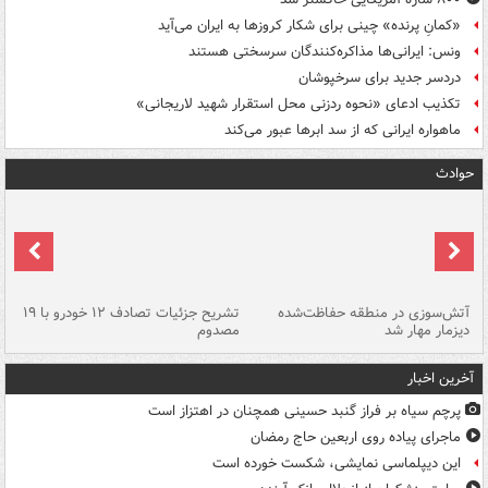
«کمانِ پرنده» چینی برای شکار کروزها به ایران می‌آید
ونس: ایرانی‌ها مذاکره‌کنندگان سرسختی هستند
دردسر جدید برای سرخپوشان
تکذیب ادعای «نحوه ردزنی محل استقرار شهید لاریجانی»
ماهواره ایرانی که از سد ابرها عبور می‌کند
حوادث
تصادف مرگبار در محور اهواز–شوش ۲
آتش‌سوزی در منطقه حفاظت‌شده
تشریح جزئیات تصادف ۱۲ خودرو با ۱۹
پا
دیزمار مهار شد
مصدوم
آخرین اخبار
پرچم سیاه بر فراز گنبد حسینی همچنان در اهتزاز است
ماجرای پیاده روی اربعین حاج رمضان
این دیپلماسی نمایشی، شکست خورده است