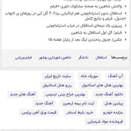
واکنش شاهین به صحنه مشکوک داوری +فیلم
استقلال بدون استراماچونی هم ایتالیایی برد!/ ۴ گل آبی در روزهای پر التهاب
+جدول، فیلم و نتایج کامل
پیروزی یک نیمه‌ای استقلال در غیاب استراماچونی
فیلم/ گل اول استقلال به شاهین
عکس/ جدول رده‌بندی لیگ بعد از پایان هفته ۱۵
برچسب‌ها
استقلال
دانشگر
شاهین شهرداری بوشهر
فیلم ورزشی
آپ آهنگ
موزیک شاه
سایت تاریخ ایران
بهترین هتل های استانبول
رزرو هتل استانبول
دانلود آهنگ جدید
بهترین جراح بینی ترمیمی
آهنگ های جدید
پرشین هتل
ثبت نام بیمه اربعین
آهنگ جدید
مزایده خودرو
خرید بلیط استخر
قیمت ورق آهن پرایس
فروشنده مواد شیمیایی