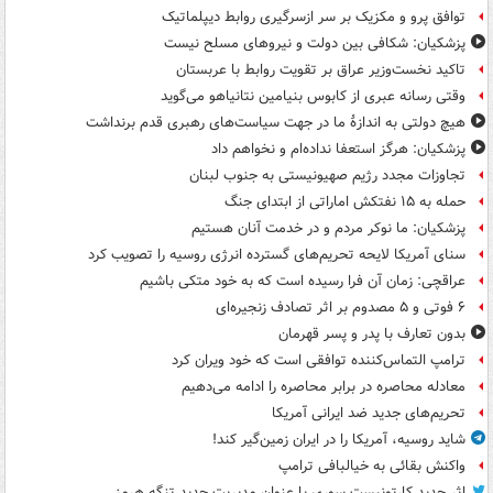
توافق پرو و مکزیک بر سر ازسرگیری روابط دیپلماتیک
پزشکیان: شکافی بین دولت و نیروهای مسلح نیست
تاکید نخست‌وزیر عراق بر تقویت روابط با عربستان
وقتی رسانه عبری از کابوس بنیامین نتانیاهو می‌گوید
هیچ دولتی به اندازۀ ما در جهت سیاست‌های رهبری قدم برنداشت
پزشکیان: هرگز استعفا نداده‌ام و نخواهم داد
تجاوزات مجدد رژیم صهیونیستی به جنوب لبنان
حمله به ۱۵ نفتکش‌ اماراتی از ابتدای جنگ
پزشکیان: ما نوکر مردم و در خدمت آنان هستیم
سنای آمریکا لایحه تحریم‌های گسترده انرژی روسیه را تصویب کرد
عراقچی: زمان آن فرا رسیده است که به خود متکی باشیم
۶ فوتی و ۵ مصدوم بر اثر تصادف زنجیره‌ای
بدون تعارف با پدر و پسر قهرمان
ترامپ التماس‌کننده توافقی است که خود ویران کرد
معادله محاصره در برابر محاصره را ادامه می‌دهیم
تحریم‌های جدید ضد ایرانی آمریکا
شاید روسیه، آمریکا را در ایران زمین‌گیر کند!
واکنش بقائی به خیالبافی ترامپ
اثر جدید کارتونیست سوری با عنوان مدیریت جدید تنگه هرمز