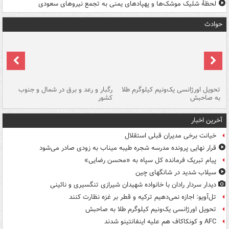
لحظۀ شلیک موشک‌ها و پهپادهای یمنی به تجمع نیروهای سعودی
حوادث
ی
تحویل اورژانسی یک‌ونیم کیلوگرم طلا
رگبار و رعد و برق در شمال و جنوب
با
به صاحبش
کشور
اه
آخرین اخبار
خیانت برخی مدیران قبلی استقلال
قرار نهایی پرونده مدرسه شجره طیبه میناب به زودی صادر می‌شود
پیام تبریک فرمانده کل سپاه به «محسن رضایی»
سیلاب شدید در شانگهای چین
دیدار سردار رادان با خانواده‌ شهیدان شیرازی تنگسیری و نائینی
تل‌آویو: اجازه نمی‌دهیم ترکیه و قطر بر غزه نظارت کنند
تحویل اورژانسی یک‌ونیم کیلوگرم طلا به صاحبش
AFC و کونکاکاف هم علیه اینفانتینو شدند