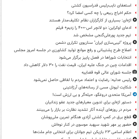
استعفای نایب‌رئیس فدراسیون کشتی
حکم اخراج ربیعی را چه کسی امضا کرد؟
اژه‌ای: بسیاری از کارگزاران نظام تکلیف‌مدار هستند
ادعای اوکراین: دو لانچر اس-۴۰۰ را زدیم+ فیلم
تیم جدید پورعلی‌گنجی مشخص شد
پروژه "لیبی‌سازی ایران" سناریوی تکراری دشمن
اصلاح طرح پشتیبانی و رفع موانع تولید کشاورزی در جلسه امروز مجلس
انتخابات شوراها در فصل پاییز برگزار می‌شود
اقدامات چین در جنگ علیه ایران، قیمت نفت را ۳۰ دلار کاهش داد
جلسه شورای عالی قوه قضاییه
رئیس عدلیه: رضایت و اعتماد مردم با لفاظی حاصل نمی‌شود
شکایت لیونل مسی از رسانه‌های آرژانتینی
آمریکا متحدی دروغگو، حیله‌گر و بی ارزش است!
دستور اژه‌ای برای تدوین معیارهای جدید عفو زندانیان
مردم در روزهای آینده آثار تشدید نظارت بر بازار را می‌بینند
قطع برق در کمپ کشتی آزادی هنگام تمرین ملی‌پوشان
حضور پر مهر شهید سپهبد موسوی در کنار نوه‌اش
اعلام اسامی ۲۳ بازیکن تیم جوانان برای انتخابی جام ملت‌ها