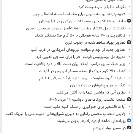
نکونام مافیا را سربه‌نیست کرد
«جهنم‌دره»؛ برنامه تایوان برای مقابله با حمله احتمالی چین
حادثه وحشتناک حین مسابقات سوارکاری در قرقیزستان
بازداشت عامل انتشار مطالب اهانت‌آمیز درباره راهپیمایی اربعین
قاتلان پیرزن ۷۰ ساله همدانی با ۵۰ گرم طلا دستگیر شدند
تصاویر پهپاد ساقط شده در جنوب ایران
تصاویر جدید از انهدام مواضع نیروهای آمریکایی در غرب آسیا
مدیرعامل پرسپولیس قیمت آخر را برای نساجی تعیین کرد
وزیر جنگ سابق ترامپ: اینکه ایران دست بالا را دارد واقعیت است
کشف ۳۱۰ گرم تریاک از معده مسافر اتوبوس در قاینات
عملیات گروه مقاومت سوریه علیه پایگاه اسرائیل+ فیلم
تنگه هرمز و پیام‌های بازدارنده ایران
بطری آبی که ماشین شما را به آتش می‌کشد
صفحه نخست روزنامه‌های دوشنبه ۱۹ مرداد ۱۴۰۵
آیا ماءالشعیر برای جلوگیری از سنگ کلیه مفید است
ولایتی انتصاب محسن رضایی به دبیری شورای‌عالی امنیت ملی را تبریک گفت
پهپادهای شاهد از دید رادارها پنهان می‌شوند
در مسیر تولد ابریشم