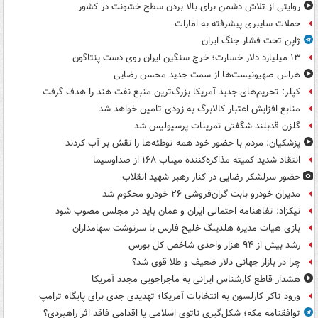
روایتی از تلاش دشمن برای بالا بردن سطح خشونت در کشور
حملات سایبری پیشرفته به امارات
ژاپن تحت فشار جنگ ایران
۱۳ میلیارد دلار خسارت؛ خرج سنگین ایران روی دست پنتاگون
هراس صهیونیست‌ها از سمت جدید محسن رضایی
کپلر: تحریم‌های جدید آمریکا بزرگ‌ترین منبع نفت هند را هدف گرفت
منابع افزایش اعتبار کالابرگ به زودی تامین خواهد شد
گلزن قدبلند شگفتی تمرینات پرسپولیس شد
پزشکیان: مردم با حضور خود همه توطئه‌ها را نقش بر آب کردند
انتقاد شدید کمیته مذاکره‌کننده میناب ۱۶۸ از صداوسیما
حضور سرلشکر رضایی در کنار رهبر شهید انقلاب
مدیران خودرو بابت گران‌فروشی ۲۶ خودرو محکوم شد
نیکزاد: تفاهنامه احتمالی ایران و عمان باید در مجلس مصوب شود
بازی هیات مدیره هلدینگ خلیج فارس با سرنوشت سهامداران
رشد بیش از ۹۴ هزار واحدی شاخص کل بورس
چرا در بازار جهانی دلار ضعیف و طلا قوی شد؟
هشدار قاطع کارشناس ایرانی به ماجراجویی مجدد آمریکا
ورود تاکر کارلسون به انتخابات آمریکا؛ تهدیدی جدی برای پایگاه ترامپ
توافقنامه مکه؛ شکل‌گیری ناتوی اسلامی یا اقدامی فاقد اثر راهبردی؟