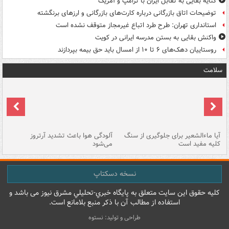
کنایه بقایی به تقابل ایران با ترامپ و آمریک
توضیحات اتاق بازرگانی درباره کارت‌های بازرگانی و ارزهای برنگشته
استانداری تهران: طرح طرد اتباع غیرمجاز متوقف نشده است
واکنش بقایی به بستن مدرسه ایرانی در کویت
روستاییان دهک‌های ۶ تا ۱۰ از امسال باید حق بیمه بپردازند
سلامت
آیا ماءالشعیر برای جلوگیری از سنگ
آلودگی هوا باعث تشدید آرتروز
حذ
کلیه مفید است
می‌شود
کل
نسخه دسکتاپ
کليه حقوق اين سايت متعلق به پایگاه خبري-تحليلي مشرق نيوز می باشد و
استفاده از مطالب آن با ذکر منبع بلامانع است.
طراحی و تولید: نستوه