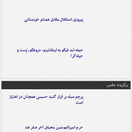
پیروزی استقلال مقابل همنام خوزستانی
حمله تند فیگو به اینفانتینو: دروغگو، پَست‌ و
حیله‌گر!
برگزیده عکس
پرچم سیاه بر فراز گنبد حسینی همچنان در اهتزاز
است
حرم امیرالمومنین محیای آخر صفر شد