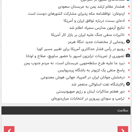
هشدار مقام ارشد یمن به عربستان سعودی
اردوغان: توافقنامه مکه پذیرای مشارکت کشورهای دوست است
ادعای بسنت درباره توافق ایران و آمریکا
نتایج آزمون مدارس سمپاد اعلام شد
تاثیرات منفی جنگ علیه ایران بر بازار کار آمریکا
رونمایی از مختصات جدید تنگۀ هرمز
روبیو در رأس فشار حداکثری آمریکا برای تغییر مسیر کوبا
تصویری از تمرینات ترابزون اسپور با حضور ساویچ، صلاح و اونانا
نبرد ما علیه طرح سلطه‌جویی عربستان است، نه مردم جنوب یمن
پاسخ منفی یک لژیونر به باشگاه پرسپولیس
درخشش جوانان ایران در المپیاد جهانی هوش مصنوعی
پالایشگاه نفت اسلواکی منفجر شد
دور هفتم مذاکرات لبنان و رژیم صهیونیستی
ترامپ و سودای پیروزی در انتخابات میان‌دوره‌ای
سلامت
ت