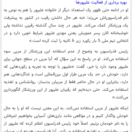
بهره برداری از فعالیت‌ علیپورها
او در ادامه حتی ظهور یک استعداد دیگر از خانواده علیپور را هم به نوعی به
نام فدراسیون‌اش می‌زند: «به هر حال داشتن رقیب در کشور به پیشرفت
یک ورزشکار کمک می‌کند. علیپور در چند سال گذشته رقیبی نداشته ولی
خوشبختانه الان پسر عمویش یعنی مهدی علیپور شرایط خوبی دارد و در
انتخابی تیم ملی 5 بار رکورد زیر 6 ثانیه را ثبت کرده است.»
رئیس فدراسیون به وضوح از عدم استفاده این ورزشکار از مربی سوء
استفاده می‌کند. او در پاسخ به این سؤال که آیا مربی در سطح جهانی برای
علیپور وجود دارد یا خیر، گفت: «علیپور با توجه به تجربه و رکوردهایی که
دارد، خودش در حد یک مربی طراز اول بین‌المللی است و شاگردهایی هم
دارد، بنابراین او در حال حاضر فقط از مربیان بدنساز، روانشناس و تغذیه
استفاده می‌کند. حتی دیده‌ایم که رقیبان علیپور از این ورزشکار الگوبرداری
می‌کنند.»
اینکه علیپور از مربی استفاده نمی‌کند، به این معنی نیست که او را به حال
خودش واگذار کنیم و در مواقعی مانند بازی‌های آسیایی بخواهیم ثمره‌اش
را به نام خودمان بزنیم. اصلاً خود رئیس فدراسیون اعلام کرده که علیپور از
مربی روانشناس و تغذیه استفاده می‌کند، آیا فدراسیون هزینه این مربیان