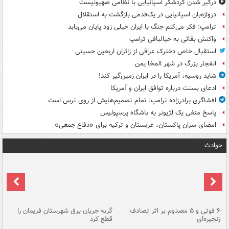
درگیر شدن گردشگر اسپانیایی با نظامی صهیونیست
دروازه‌بان اسپانیایی در یک‌قدمی بازگشت به استقلال
ترامپ: فکر می‌کنم جنگ با ایران خیلی زود پایان می‌یابد
واکنش بقائی به خیالبافی ترامپ
استقبال خاص دخترک عراقی از زائران اربعین حسینی
انفجار بزرگ در شهر المخا یمن
شاید روسیه، آمریکا را در ایران زمین‌گیر کند!
ادعای بسنت درباره توافق ایران و آمریکا
افشاگری برادرزاده ترامپ: تمام تصمیم‌هایش از روی ترس است
پاسخ منفی یک لژیونر به باشگاه پرسپولیس
امضای سران پاکستان، عربستان و ترکیه برای «دفاع جمعی»
حوادث
۶ فوتی و ۵ مصدوم بر اثر تصادف
گربه جریان برق شهرستان فریمان را
رگ
زنجیره‌ای
قطع کرد