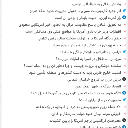
واکنش بقائی به خیالبافی ترامپ
اثر جدید کارتونیست سوری با عنوان مدیریت جدید تنگه هرمز
راز قدرت ایران، امنیت پایدار و بومی آن است!
به تعویق افتادن پاسخ مقاومت عراق به تجاوز اخیر آمریکایی سعودی
اظهارات وزیر خزانه‌داری آمریکا با مواضع قبلی وی متناقض است
حکم دادگاه آمریکا برای توقف ساخت سالن رقص ترامپ
حمله پهپادی به کشتی ترکیه‌ای در دریای سیاه
ترامپ و نتانیاهو جنایتکار جنگی هستند!
میزبانی استقلال در آسیا به امارات می‌رسد؟
سامانه موشکی پاتریوت چیست و چرا ذخایر آن رو به اتمام است؟
امنیت خلیج فارس باید به دست کشورهای منطقه تأمین شود
بارش باران در فاروج خراسان شمالی
انفجار بزرگ در شهر المخا یمن
تنگه هرمز به نماد یک تحقیر تاریخی برای آمریکا تبدیل شد!
ماموریت در حال پایان است!
۲۰ حمله رژیم صهیونیستی به درعا و قنیطره در یک هفته
خیزش مردم لبنان علیه دولت سازشکار و خائن
معترضان آرژانتینی پرچم آمریکا را پایین کشیدند
شکاف‌های عمیق در اسرائیل!