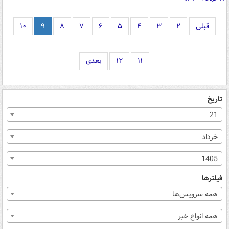
قبلی
۲
۳
۴
۵
۶
۷
۸
۹
۱۰
۱۱
۱۲
بعدی
تاریخ
21
خرداد
1405
فیلترها
همه سرویس‌ها
همه انواع خبر