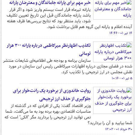
خبر مهم برای یارانه جاماندگان و معترضان یارانه
یارانه تیرماه قرار است بیستم واریز شود و اگر قرار
باشد یارانه جاماندگان قبل این تاریخ تعیین تکلیف
شود، باید منتظر بود که نتایح بررسی‌ها ظرف هفته
آینده اعلام و یارانه این گروه هم قابل برداشت شود.
۱۴ تیر ۰۱ - ۱۴:۴۶
تکذیب اظهارنظر میرکاظمی درباره یارانه ۳۰۰ هزار
تومانی
سازمان برنامه و بودجه طی اطلاعیه‌ای شایعات منتشر
شده در فضای مجازی درباره اظهارات میرکاظمی رئیس این سازمان در مورد
نقش مجلس در ارز ترجیحی را تکذیب کرد.
۵ تیر ۰۱ - ۱۰:۱۶
روایت خاندوزی از برخورد یک رانت‌خوار برای
جلوگیری از حذف ارز ترجیحی
وزبر اقتصاد گفت: یکی از افرادی که در گذشته از
مناسبات اقتصادی بهره برده بود به ما می‌گفت، شما
نمی توانید ارز ترجیحی را بردارید مگر "الکی" است که
شما بیایید و آن را بردارید؟
۳۰ خرداد ۰۱ - ۱۲:۰۲