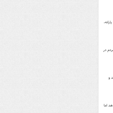
ارانه،
ردم در
 و
هد اما