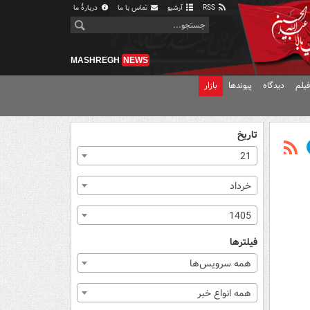
RSS
آرشیو
تماس با ما
دربارهٔ ما
MASHREGH
NEWS
یلم
دیدگاه
پیوندها
بازار
تاریخ
21
خرداد
1405
فیلترها
همه سرویس‌ها
همه انواع خبر