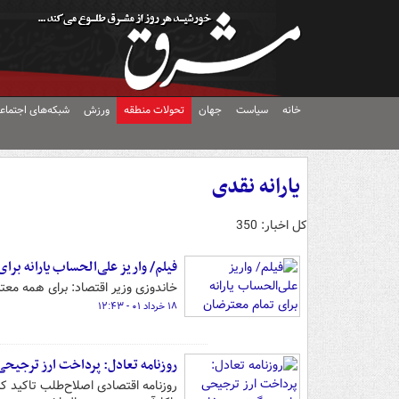
خانه
سیاست
جهان
تحولات منطقه
ورزش
شبکه‌های اجتماع
یارانه نقدی
کل اخبار: 350
فیلم/ واریز علی‌الحساب یارانه برا
خاندوزی وزیر اقتصاد: برای همه معت
۱۸ خرداد ۰۱ - ۱۲:۴۳
روزنامه تعادل: پرداخت ارز ترجیحی 
روزنامه اقتصادی اصلاح‌طلب تاکید ک