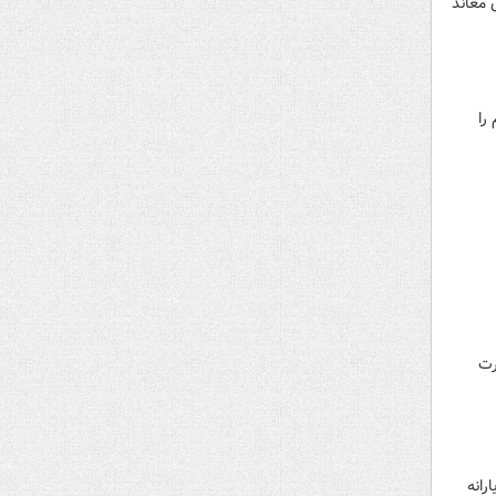
 معاند
را
رت
هک جامعه ۹ دهک شامل یارانه