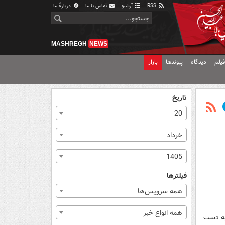
RSS
آرشیو
تماس با ما
دربارهٔ ما
MASHREGH
NEWS
یلم
دیدگاه
پیوندها
بازار
تاریخ
20
خرداد
1405
فیلترها
همه سرویس‌ها
همه انواع خبر
دتر به دست