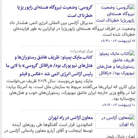
گروسی: وضعیت نیروگاه هسته‌ای زاپوریژیا
خطرناک است
مدیرکل آژانس بین المللی انرژی اتمی هشدار داد
وضعیت در اطراف نیروگاه هسته‌ای زاپوریژیا در اوکراین به طور فزاینده‌ای
خطرناک شده است.
۱۷ اردیبهشت ۰۲ - ۰۸:۳۰
هرگز کوتاه نیا/۱۰
کتاب مایک پمپئو: ظریف عاشق رستوران‌ها و
هتل‌های نیویورک بود/ «رافائل گروسی» با لابی ما
رئیس آژانس انرژی اتمی شد +عکس و فیلم
مایک پمپو می‌نویسد: سال ۲۰۱۹ ظریف می‌خواست
برای کاری که ایرانی‌ها می‌گفتند مربوط به سازمان ملل است، به آمریکا بیاید؛
اما در واقع وزیر خارجه ایران عاشق نیویورک، رستوران‌های خوب و هتل‌های
پنج‌ستاره بود.
۱۰ اردیبهشت ۰۲ - ۰۸:۱۶
معاون آژانس در راه تهران
کمالوندی: قرار است گفتگوها طی روزهای آینده
توسط اینجانب و آقای آپارو معاون پادمانی آژانس در
تهران دنبال شود.