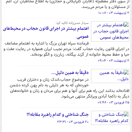
از سوی دفتر معظم‌له (آقایان گلپایگانی و حجازی‌) به اطلاع مخاطبان آن، اعم
از مسئولان و یا مردم می‌رسد.
۲ اردیبهشت ۰۳ - ۱۰:۰۷
سردار حسن‌زاده تاکید کرد:
اهتمام بیشتر در اجرای قانون حجاب در محیط‌های
عمومی
فرمانده سپاه تهران بزرگ با اشاره به اهتمام مضاعف
در اجرای قانون رعایت حجاب گفت: مردم نجیب ایران همواره در رعایت عفت و
حیا و حفظ محیط خانواده از گزند بیگانه، زبان‌زد و الگو بوده‌اند.
۲ اردیبهشت ۰۳ - ۰۹:۰۴
دقیقاً به همین دلیل...
در موضوع حجاب،اندک زنان و دختران فریب
خورده‌ای که به هر دلیلی به دام پهن کرده دشمن
افتاده‌اند بدانند این راه هم برای آنها و هم برای مردان و زنان و خانواده‌های
دیگر به ناکجا آبادی ویرانگر منتهی می‌شود.
۲۵ فروردین ۰۳ - ۰۷:۴۸
جنگ شناختی و کدام راهبرد مقابله؟!
۲۰ فروردین ۰۳ - ۲۳:۳۱