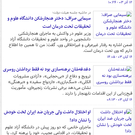
۱۲ آذر ۰۳ - ۱۰:۲۴
در حاشیه جلسه هیئت دولت؛
سیمایی صراف: دختر هنجارشکن دانشگاه علوم و
تحقیقات تحت درمان است
وزیر علوم در واکنش به ماجرای هنجارشکنی
دانشجویی در واحد علوم و تحقیقات دانشگاه آزاد
ضمن اشاره به رفتار غیرعرفی و غیراخلاقی وی، گفت: من تا همین جا اطلاع
دارم که وی تحت درمان است.
۱۶ آبان ۰۳ - ۱۴:۰۵
دغدغه‌شان برهنه‌سازی بود نه فقط برداشتن روسری
ترویج و دفاع از «بی‌حجابی»، «آزادی مشروبات
الکلی»، «سگ‌بازی»، «ازدواج سفید» و «برهنگی»
نشان می‌دهد برخی نشریات زنجیره‌ای، مأموریت
قبح‌زدایی از این اقدامات نابهنجار را دارند .
۱۶ آبان ۰۳ - ۰۸:۱۳
او اختلال داشت ولی جریان ضد ایران لخت خودش
را نشان داد!
ماجرای خانمی که دو روز پیش در دانشگاه آزاد علوم
و تحقیقات، در اقدامی عجیب، خود را برهنه کرد، با