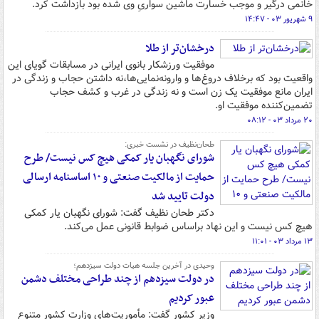
خانمی درگیر و موجب خسارت ماشین سواریِ وی شده بود بازداشت کرد.
۹ شهریور ۰۳ - ۱۴:۴۷
درخشان‌تر از طلا
موفقیت ورزشکار بانوی ایرانی در مسابقات گویای این
واقعیت بود که برخلاف دروغ‌ها و وارونه‌نمایی‌ها،نه داشتن حجاب و زندگی در
ایران مانع موفقیت یک زن است و نه زندگی در غرب و کشف حجاب
تضمین‌کننده موفقیت او.
۲۰ مرداد ۰۳ - ۰۸:۱۲
طحان‌نظیف در نشست خبری:
شورای نگهبان یار کمکی هیچ کس نیست/ طرح
حمایت از مالکیت صنعتی و ۱۰ اساسنامه ارسالی
دولت تایید شد
دکتر طحان نظیف گفت: شورای نگهبان یار کمکی
هیچ کس نیست و این نهاد براساس ضوابط قانونی عمل می‌کند.
۱۳ مرداد ۰۳ - ۱۱:۰۱
وحیدی در آخرین جلسه هیات دولت سیزدهم؛
در دولت سیزدهم از چند طراحی مختلف دشمن
عبور کردیم
وزیر کشور گفت: مأموریت‌های وزارت کشور متنوع