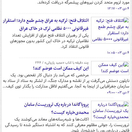
مورد لزوم متحد کردن نیروهای پیشمرگه دریافت کرده‌اند.
۴ دی ۰۳ - ۱۲:۱۷
ائتلاف فتح: ترکیه به عراق چشم طمع دارد؛ استقرار
غیرقانونی ۵۰۰۰ نظامی ترک در خاک عراق
یکی از رهبران ائتلاف فتح عراق از افزایش تعداد
نظامیان ترکیه در خاک این کشور بدون مجوزهای
قانونی انتقاد کرد.
۴ دی ۰۳ - ۱۰:۰۵
چند دقیقه با کتاب‌ «مجید پازوکی» / ۲۴۴
این کیف ممکن است عوضم کند!
مرخصی که می‌آمد باز دنبال کار تفحص بود. یک
نایلون دستش می‌گرفت پر از نقشه و مدارک جنگ، از لشکر به ستاد از ستاد به
سازمان جغرافیایی از اینجا به آنجا. می‌گفتیم لااقل مدارکت را بگذار توی کیف...
۲ دی ۰۳ - ۰۹:۰۰
پروپاگاندا درباره یک تروریست/ سامان
محمدی‌خیاره کیست؟
اکانت‌ها و شبه‌رسانه‌های معاند می‌کوشند یک
تروریست را، جوانی مظلوم معرفی کنند که به اشتباه دستگیر شده تا رسیدگی
قانونی درباره‌ی وی را خدشه‌دار شود.