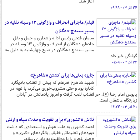
آغاز شد.
۲۴ آذر ۰۳ - ۰۹:۴۸
فیلم/ ماجرای انحراف و واژگونی ۱۳ وسیله نقلیه در
مسیر سنندج-دهگلان
سامان فتحی رئیس اداره راهداری و حمل و نقل
جاده‌ای دهگلان از انحراف و واژگونی ۱۳ وسیله در
مسیر سنندج-دهگلان در صبح چهارشنبه به دلیل مه
گرفتگی خبر داد.
۲۲ آذر ۰۳ - ۰۱:۰۹
جایزه بعثی‌ها برای کشتن «شاهرخ»
شهید شاهرخ ضرغام که پیش از انقلاب بادیگارد
کاباره بود و حتی مشروب‌خوری می‌کرد، با توبه در
پابوس امام رضا (ع)، حر انقلاب لقب گرفت و امروز یادمانش در آبادان
زیارتگاه عاشقان است.
۲۰ آذر ۰۳ - ۱۴:۲۲
تلاش «کشوری» برای تقویت وحدت سپاه و ارتش
احمد کشوری به علت هوش و استعدادی که داشت
دوره‌های تعلیماتی خلبانی بالگردهای «کبری» و
«جت رنجر» را با موفقیت به پایان رساند.