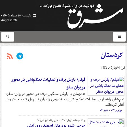
یکشنبه ۱۸ مرداد ۱۴۰۵ -
Aug 9 2026
کردستان
کل اخبار: 1035
فیلم/ بارش برف و عملیات نمک‌پاشی در محور
مریوان سقز
همزمان با بارش سنگین برف در محور مریوان-سقز،
تیم‌های راهداری عملیات نمک‌پاشی و برف‌روبی را برای تسهیل تردد خودروها
آغاز کرده‌اند.
۲ بهمن ۰۳ - ۰۲:۵۸
چند جمله درباره کتاب «بر بلندای هور»؛
حاجی شده بود مثل اسفند روی آتش