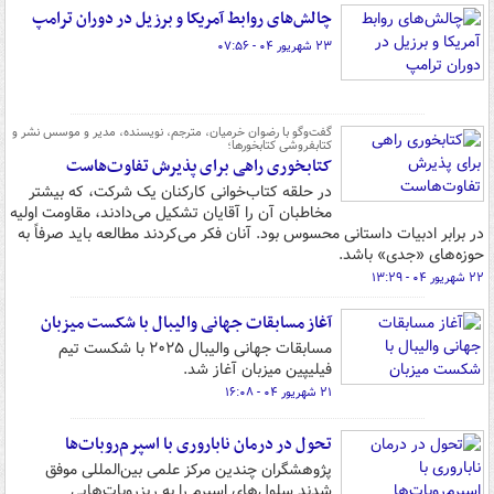
چالش‌های روابط آمریکا و برزیل در دوران ترامپ
۲۳ شهریور ۰۴ - ۰۷:۵۶
گفت‌وگو با رضوان خرمیان، مترجم، نویسنده، مدیر و موسس نشر و
کتابفروشی کتابخورها؛
کتابخوری راهی برای پذیرش تفاوت‌هاست
در حلقه کتاب‌خوانی کارکنان یک شرکت، که بیشتر
مخاطبان آن را آقایان تشکیل می‌دادند، مقاومت اولیه
در برابر ادبیات داستانی محسوس بود. آنان فکر می‌کردند مطالعه باید صرفاً به
حوزه‌های «جدی» باشد.
۲۲ شهریور ۰۴ - ۱۳:۲۹
آغاز مسابقات جهانی والیبال با شکست میزبان
مسابقات جهانی والیبال ۲۰۲۵ با شکست تیم
فیلیپین میزبان آغاز شد.
۲۱ شهریور ۰۴ - ۱۶:۰۸
تحول در درمان ناباروری با اسپرم‌روبات‌ها
پژوهشگران چندین مرکز علمی بین‌المللی موفق
شدند سلول‌های اسپرم را به ریزروبات‌هایی