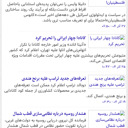
دانیلا وایس را نمی‌توان پدیده‌ای استثنایی یاحاصل
افراط فردی دانست،بلکه او برآیند یک روند ساختاری
در سیاست و ایدئولوژی اسرائیل طی دهه‌های اخیر است،«کابوس
فلسطینیان»احتمالا برای او تعریف مناسب تری باشد.
۲۷ آذر ۰۴ - ۰۶:۵۰
کانادا چهار ایرانی را تحریم کرد
«آنیتا اناند» وزیر امور خارجه کانادا با تکرار
اتهام‌زنی‌های اتاوا علیه تهران، اعلام کرد که کشور
متبوعش تحریم‌های بیشتری علیه چهار ایرانی تحت مقررات اقدامات ویژه
اقتصادی اعمال می‌کند.
۲۵ آذر ۰۴ - ۱۰:۴۲
تعرفه‌های جدید ترامپ علیه برنج هندی
دونالد ترامپ اعلام کرد ممکن است تعرفه‌های
جدیدی بر محصولات کشاورزی از جمله کود کانادایی
و برنج هندی، اعمال کند.
۱۹ آذر ۰۴ - ۰۲:۳۰
هشدار روسیه درباره نظامی‌سازی قطب شمال
فرمانده کل نیروی دریایی روسیه به دولت‌های غربی،
درباره تقویت حضور نظامی در قطب شمال هشدار