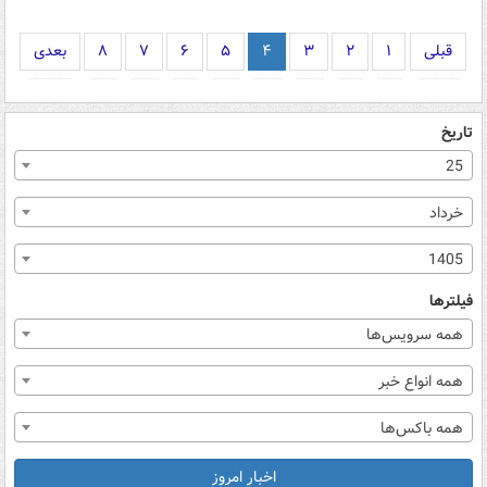
قبلی
۱
۲
۳
۴
۵
۶
۷
۸
بعدی
تاریخ
25
خرداد
1405
فیلترها
همه سرویس‌ها
همه انواع خبر
همه باکس‌ها
اخبار امروز