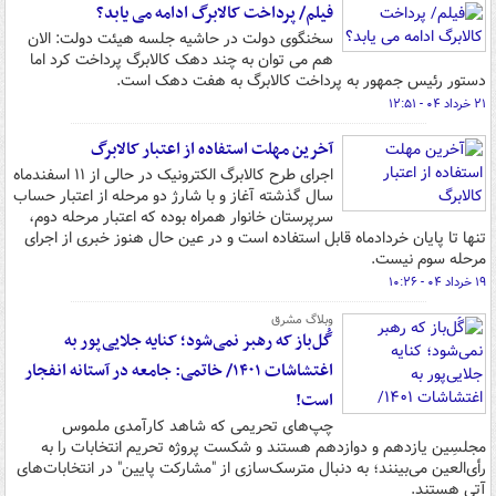
فیلم/ پرداخت کالابرگ ادامه می یابد؟
سخنگوی دولت در حاشیه جلسه هیئت دولت: الان
هم می توان به چند دهک کالابرگ پرداخت کرد اما
دستور رئیس جمهور به پرداخت کالابرگ به هفت دهک است.
۲۱ خرداد ۰۴ - ۱۲:۵۱
آخرین مهلت استفاده از اعتبار کالابرگ
اجرای طرح کالابرگ الکترونیک در حالی از ۱۱ اسفندماه
سال گذشته آغاز و با شارژ دو مرحله از اعتبار حساب
سرپرستان خانوار همراه بوده که اعتبار مرحله دوم،‌
تنها تا پایان خردادماه قابل استفاده است و در عین حال هنوز خبری از اجرای
مرحله سوم نیست.
۱۹ خرداد ۰۴ - ۱۰:۲۶
وبلاگ مشرق
گُل‌باز که رهبر نمی‌شود؛ کنایه جلایی‌پور به
اغتشاشات ۱۴۰۱/ خاتمی: جامعه در آستانه انفجار
است!
چپ‌های تحریمی که شاهد کارآمدی ملموس
مجلسِین یازدهم و دوازدهم هستند و شکست پروژه تحریم انتخابات را به
رأی‌العین می‌بینند؛ به دنبال مترسک‌سازی از "مشارکت پایین" در انتخابات‌های
آتی هستند.