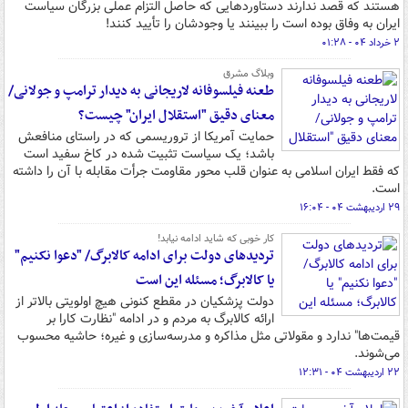
هستند که قصد ندارند دستاوردهایی که حاصل التزام عملی بزرگان سیاست
ایران به وفاق بوده است را ببینند یا وجودشان را تأیید کنند!
۲ خرداد ۰۴ - ۰۱:۲۸
وبلاگ مشرق
طعنه فیلسوفانه لاریجانی به دیدار ترامپ و جولانی/
معنای دقیق "استقلال ایران" چیست؟
حمایت آمریکا از تروریسمی که در راستای منافعش
باشد؛ یک سیاست تثبیت شده در کاخ سفید است
که فقط ایران اسلامی به عنوان قلب محور مقاومت جرأت مقابله با آن را داشته
است.
۲۹ اردیبهشت ۰۴ - ۱۶:۰۴
کار خوبی که شاید ادامه نیابد!
تردیدهای دولت برای ادامه کالابرگ/ "دعوا نکنیم"
یا کالابرگ؛ مسئله این است
دولت پزشکیان در مقطع کنونی هیچ اولویتی بالاتر از
ارائه کالابرگ به مردم و در ادامه "نظارت کارا بر
قیمت‌ها" ندارد و مقولاتی مثل مذاکره و مدرسه‌سازی و غیره؛ حاشیه محسوب
می‌شوند.
۲۲ اردیبهشت ۰۴ - ۱۲:۳۱