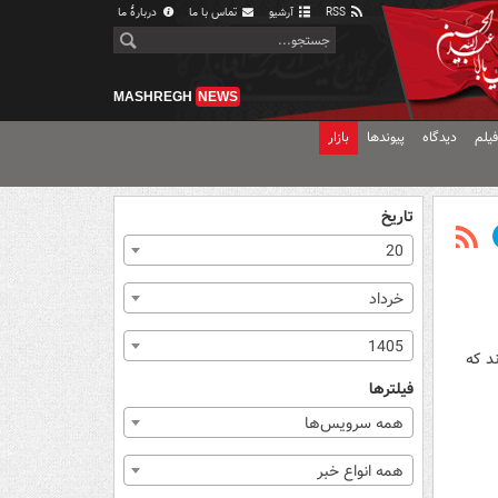
RSS
آرشیو
تماس با ما
دربارهٔ ما
MASHREGH
NEWS
یلم
دیدگاه
پیوندها
بازار
تاریخ
20
خرداد
1405
د که
فیلترها
همه سرویس‌ها
همه انواع خبر