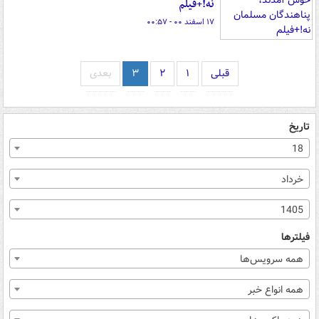
نه!+فیلم
۱۷ اسفند ۰۰ - ۰۰:۵۷
قبلی
۱
۲
۳
بعدی
تاریخ
18
خرداد
1405
فیلترها
همه سرویس‌ها
همه انواع خبر