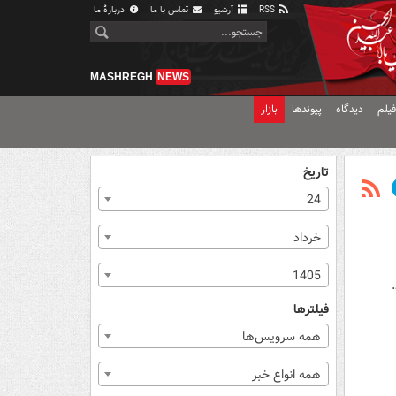
RSS
آرشیو
تماس با ما
دربارهٔ ما
MASHREGH
NEWS
یلم
دیدگاه
پیوندها
بازار
تاریخ
24
خرداد
1405
فیلترها
همه سرویس‌ها
همه انواع خبر