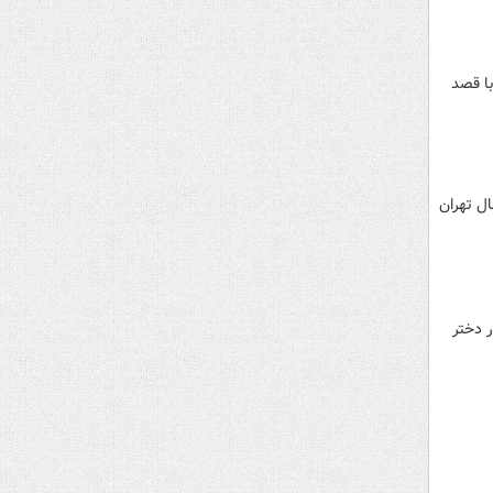
با قصد
ل تهران
ر دختر