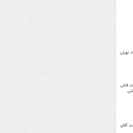
سعادت آباد تهران
ند فاش
وشی
د آقای