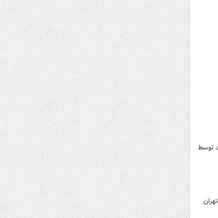
 کیفری بوده اند توسط
هران